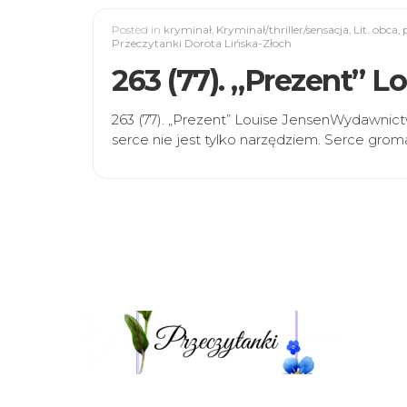
Posted in
kryminał
,
Kryminał/thriller/sensacja
,
Lit. obca
,
Przeczytanki Dorota Lińska-Złoch
263 (77). „Prezent” L
263 (77). „Prezent” Louise JensenWydawnict
serce nie jest tylko narzędziem. Serce grom