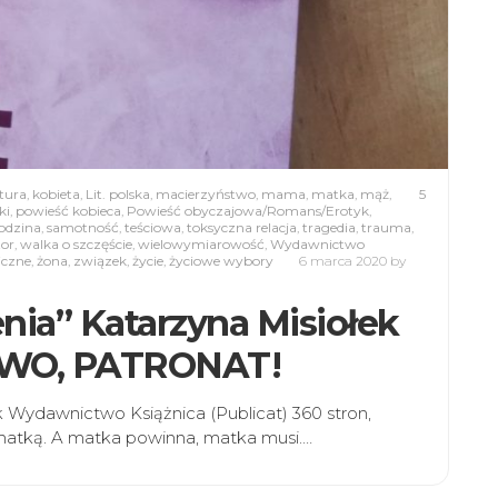
atura
,
kobieta
,
Lit. polska
,
macierzyństwo
,
mama
,
matka
,
mąż
,
5
ki
,
powieść kobieca
,
Powieść obyczajowa/Romans/Erotyk
,
odzina
,
samotność
,
teściowa
,
toksyczna relacja
,
tragedia
,
trauma
,
tor
,
walka o szczęście
,
wielowymiarowość
,
Wydawnictwo
iczne
,
żona
,
związek
,
życie
,
życiowe wybory
6 marca 2020
by
enia” Katarzyna Misiołek
WO, PATRONAT!
k Wydawnictwo Książnica (Publicat) 360 stron,
atką. A matka powinna, matka musi.…