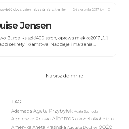
powieść obca
,
tajemnicza śmierć
,
thriller
24 sierpnia 2017
by
0
ouise Jensen
wo Burda Książki400 stron, oprawa miękka2017 „[…]
adzi sekrety i kłamstwa. Nadzieje i marzenia.…
Napisz do mnie
TAGI
Agata Przybyłek
Adamada
Agata Suchocka
Albatros
Agnieszka Pruska
alkohol
alkoholizm
boże
Ameryka
Aneta Krasińska
Augusta Docher