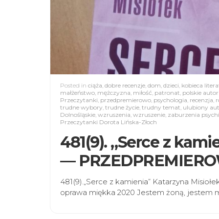
Posted in
ciąża
,
dobre recenzje
,
dom
,
dzieci
,
kobieca liter
małżeństwo
,
mężczyzna
,
miłość
,
patronat
,
polskie autor
Przeczytanki
,
przedpremierowo
,
psychologia
,
recenzja
,
r
trudne wybory
,
trudne życie
,
trudny temat
,
ulubiony au
Dolnośląskie
,
wzruszenia
,
wzruszenie
,
zaburzenia psych
Przeczytanki Dorota Lińska-Złoch
481(9). „Serce z kami
— PRZEDPREMIERO
481(9).„Serce z kamienia” Katarzyna Misiołe
oprawa miękka 2020 Jestem żoną, jestem m