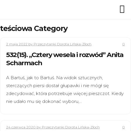
teściowa Category
2 maja 2022
by Przeczytanki Dorota Lińska-Złoch
0
532(15). „Cztery wesela i rozwód” Anita
Scharmach
A Bartuś, jak to Bartuś. Na widok sztucznych,
sterczących piersi dostał głupawki i nie mógł się
zdecydować, która potrzebuje więcej pieszczot. Kiedy
nie udało mu się dokonać wyboru,…
24 czerwca 2020
by Przeczytanki Dorota Lińska-Złoch
0