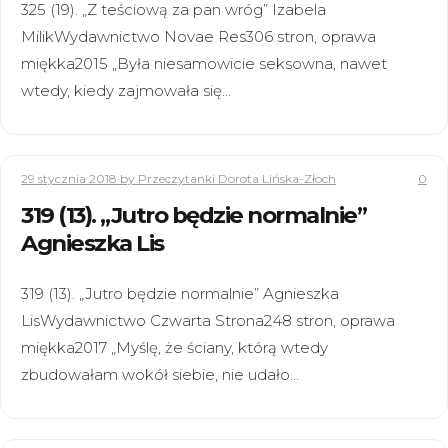
325 (19). „Z teściową za pan wróg” Izabela
MilikWydawnictwo Novae Res306 stron, oprawa
miękka2015 „Była niesamowicie seksowna, nawet
wtedy, kiedy zajmowała się…
29 stycznia 2018
by Przeczytanki Dorota Lińska-Złoch
0
319 (13). „Jutro będzie normalnie”
Agnieszka Lis
319 (13). „Jutro będzie normalnie” Agnieszka
LisWydawnictwo Czwarta Strona248 stron, oprawa
miękka2017 „Myślę, że ściany, którą wtedy
zbudowałam wokół siebie, nie udało…