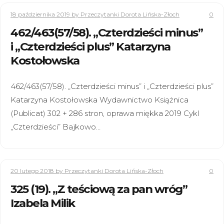
18 października 2019
by Przeczytanki Dorota Lińska-Złoch
0
462/463(57/58). „Czterdzieści minus”
i „Czterdzieści plus” Katarzyna
Kostołowska
462/463(57/58). „Czterdzieści minus” i „Czterdzieści plus”
Katarzyna Kostołowska Wydawnictwo Książnica
(Publicat) 302 + 286 stron, oprawa miękka 2019 Cykl
„Czterdzieści” Bajkowo…
20 lutego 2018
by Przeczytanki Dorota Lińska-Złoch
0
325 (19). „Z teściową za pan wróg”
Izabela Milik