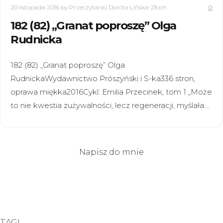
20 listopada 2016
by Przeczytanki Dorota Lińska-Złoch
0
182 (82) „Granat poproszę” Olga
Rudnicka
182 (82) „Granat poproszę” Olga
RudnickaWydawnictwo Prószyński i S-ka336 stron,
oprawa miękka2016Cykl: Emilia Przecinek, tom 1 „Może
to nie kwestia zużywalności, lecz regeneracji, myślała.…
Napisz do mnie
TAGI