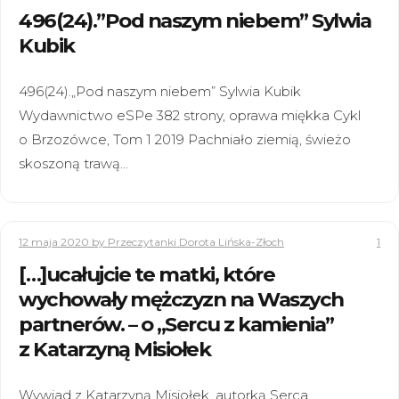
496(24).”Pod naszym niebem” Sylwia
Kubik
496(24).„Pod naszym niebem” Sylwia Kubik
Wydawnictwo eSPe 382 strony, oprawa miękka Cykl
o Brzozówce, Tom 1 2019 Pachniało ziemią, świeżo
skoszoną trawą…
12 maja 2020
by Przeczytanki Dorota Lińska-Złoch
1
[…]ucałujcie te matki, które
wychowały mężczyzn na Waszych
partnerów. – o „Sercu z kamienia”
z Katarzyną Misiołek
Wywiad z Katarzyną Misiołek, autorką Serca