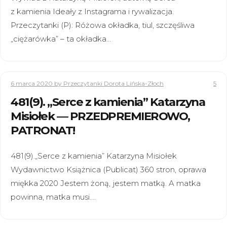
z kamienia Ideały z Instagrama i rywalizacja.
Przeczytanki (P): Różowa okładka, tiul, szczęśliwa
„ciężarówka” – ta okładka…
6 marca 2020
by Przeczytanki Dorota Lińska-Złoch
5
481(9). „Serce z kamienia” Katarzyna
Misiołek — PRZEDPREMIEROWO,
PATRONAT!
481(9).„Serce z kamienia” Katarzyna Misiołek
Wydawnictwo Książnica (Publicat) 360 stron, oprawa
miękka 2020 Jestem żoną, jestem matką. A matka
powinna, matka musi.…