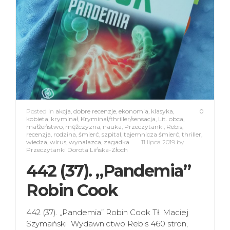
Posted in
akcja
,
dobre recenzje
,
ekonomia
,
klasyka
,
0
kobieta
,
kryminał
,
Kryminał/thriller/sensacja
,
Lit. obca
,
małżeństwo
,
mężczyzna
,
nauka
,
Przeczytanki
,
Rebis
,
recenzja
,
rodzina
,
śmierć
,
szpital
,
tajemnicza śmierć
,
thriller
,
wiedza
,
wirus
,
wynalazca
,
zagadka
11 lipca 2019
by
Przeczytanki Dorota Lińska-Złoch
442 (37). „Pandemia”
Robin Cook
442 (37). „Pandemia” Robin Cook Tł. Maciej
Szymański Wydawnictwo Rebis 460 stron,