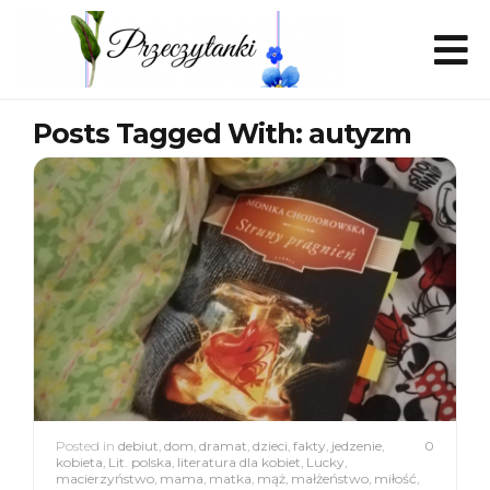
Posts Tagged With: autyzm
Posted in
debiut
,
dom
,
dramat
,
dzieci
,
fakty
,
jedzenie
,
0
kobieta
,
Lit. polska
,
literatura dla kobiet
,
Lucky
,
macierzyństwo
,
mama
,
matka
,
mąż
,
małżeństwo
,
miłość
,