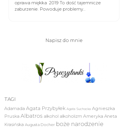
oprawa miękka 2019 To dość tajemnicze
zaburzenie. Powoduje problemy…
Napisz do mnie
TAGI
Agata Przybyłek
Agnieszka
Adamada
Agata Suchocka
Albatros
Pruska
Ameryka
alkohol
alkoholizm
Aneta
boże narodzenie
Krasińska
Augusta Docher