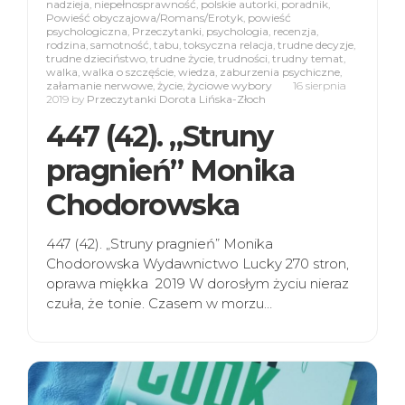
nadzieja
,
niepełnosprawność
,
polskie autorki
,
poradnik
,
Powieść obyczajowa/Romans/Erotyk
,
powieść
psychologiczna
,
Przeczytanki
,
psychologia
,
recenzja
,
rodzina
,
samotność
,
tabu
,
toksyczna relacja
,
trudne decyzje
,
trudne dzieciństwo
,
trudne życie
,
trudności
,
trudny temat
,
walka
,
walka o szczęście
,
wiedza
,
zaburzenia psychiczne
,
załamanie nerwowe
,
życie
,
życiowe wybory
16 sierpnia
2019
by
Przeczytanki Dorota Lińska-Złoch
447 (42). „Struny
pragnień” Monika
Chodorowska
447 (42). „Struny pragnień” Monika
Chodorowska Wydawnictwo Lucky 270 stron,
oprawa miękka 2019 W dorosłym życiu nieraz
czuła, że tonie. Czasem w morzu…