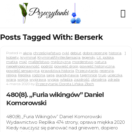
Posts Tagged With: Berserk
Posted in
akcja
,
chrześcijaństwo
,
cykl
,
debiut
,
dobre recenzje
,
historia
,
1
kobiety
,
kryminał
,
Kryminał/thriller/sensacja
,
legendy
,
Lit. polska
,
matka
,
mąż
,
małżeństwo
,
mężczyzna
,
morderstwo
,
natura
,
niepełnosprawność
,
podróż
,
powieść drogi
,
powieść historyczna
,
powieść sensacyjna
,
prawdziwa historia
,
Przeczytanki
,
recenzja
,
religia
,
Replika
,
rodzina
,
saga
,
skandynawia
,
tajemnice
,
trup
,
ucieczka
,
wiara
,
wojna
,
wyprawa
,
wyspa
,
władza
,
zazdrość
,
zbrodnia
,
zdrada
4 marca 2020
by
Przeczytanki Dorota Lińska-Złoch
480(8). „Furia wikingów” Daniel
Komorowski
480(8).„Furia Wikingów” Daniel Komorowski
Wydawnictwo Replika 474 strony, oprawa miękka 2020
Kiedy nauczysz się panować nad gniewem, dopiero