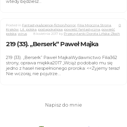
wtedy będziesz…
Posted in
Fantastyka/science-fiction/horror
,
Filia Mroczna Strona
,
0
Kraków
,
Lit. polska
,
postapokalipsa
,
powieść fantastyczna
,
powieść
polska
,
wirus
8 kwietnia 2017
by
Przeczytanki Dorota Lińska-Złoch
219 (33). „Berserk” Paweł Majka
219 (33). „Berserk” Paweł MajkaWydawnictwo Filia362
strony, oprawa miękka2017 „Wciąż podobało mu się
jedno z haseł niespełnionego proroka: <<Żyjemy teraz!
Nie wczoraj, nie pojutrze.…
Napisz do mnie