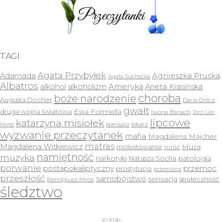
TAGI
Agata Przybyłek
Agnieszka Pruska
Adamada
Agata Suchocka
Albatros
Ameryka
alkohol
alkoholizm
Aneta Krasińska
choroba
boże narodzenie
Augusta Docher
Daria Orlicz
gwałt
druga wojna światowa
Ewa Formella
Iwona Banach
Jorn Lier
lipcowe
katarzyna misiołek
lekarz
Horst
komisarz
wyzwanie przeczytanek
mafia
Magdalena Majcher
matras
Magdalena Witkiewicz
molestowanie
Muza
mróz
namiętność
muzyka
narkotyki
Natasza Socha
patologia
porwanie
postapokaliptyczny
przemoc
prostytucja
przemiana
przeszłość
samobójstwo
sensacja
społeczność
Remigiusz Mróz
śledztwo
© 2026