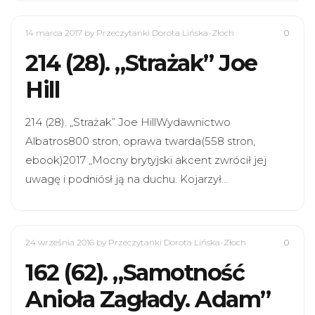
14 marca 2017
by Przeczytanki Dorota Lińska-Złoch
0
214 (28). „Strażak” Joe
Hill
214 (28). „Strażak” Joe HillWydawnictwo
Albatros800 stron, oprawa twarda(558 stron,
ebook)2017 „Mocny brytyjski akcent zwrócił jej
uwagę i podniósł ją na duchu. Kojarzył…
24 września 2016
by Przeczytanki Dorota Lińska-Złoch
0
162 (62). „Samotność
Anioła Zagłady. Adam”