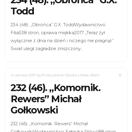
Todd
234 (48). „Obrońca” G.X. ToddWydawnictwo
Filia538 stron, oprawa miękka2017 „Teraz żył
wyłącznie z dnia na dzień i niczego nie pragnął.”
Świat uległ zagładzie zniszczony…
4 czerwca 2017
by Przeczytanki Dorota Lińska-Złoch
0
232 (46). „Komornik.
Rewers” Michał
Gołkowski
232 (46). „Komornik. Rewers” Michał
GołkowskiWydawnictwo Fabryka Słów488 stron,