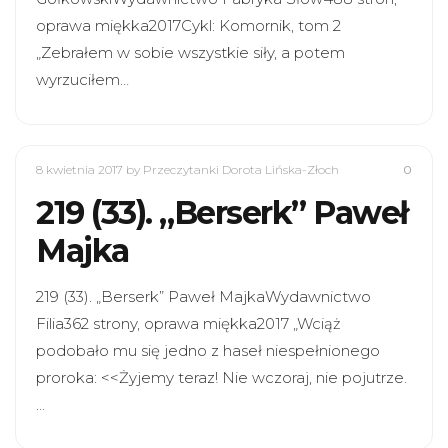
oprawa miękka2017Cykl: Komornik, tom 2
„Zebrałem w sobie wszystkie siły, a potem
wyrzuciłem…
8 kwietnia 2017
by Przeczytanki Dorota Lińska-Złoch
0
219 (33). „Berserk” Paweł
Majka
219 (33). „Berserk” Paweł MajkaWydawnictwo
Filia362 strony, oprawa miękka2017 „Wciąż
podobało mu się jedno z haseł niespełnionego
proroka: <<Żyjemy teraz! Nie wczoraj, nie pojutrze.
…