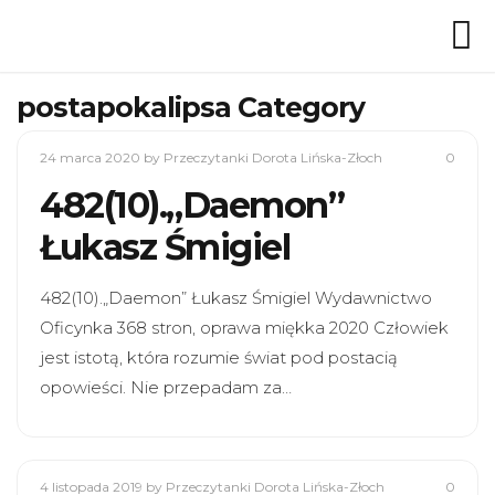
postapokalipsa Category
24 marca 2020
by Przeczytanki Dorota Lińska-Złoch
0
482(10).„Daemon”
Łukasz Śmigiel
482(10).„Daemon” Łukasz Śmigiel Wydawnictwo
Oficynka 368 stron, oprawa miękka 2020 Człowiek
jest istotą, która rozumie świat pod postacią
opowieści. Nie przepadam za…
4 listopada 2019
by Przeczytanki Dorota Lińska-Złoch
0