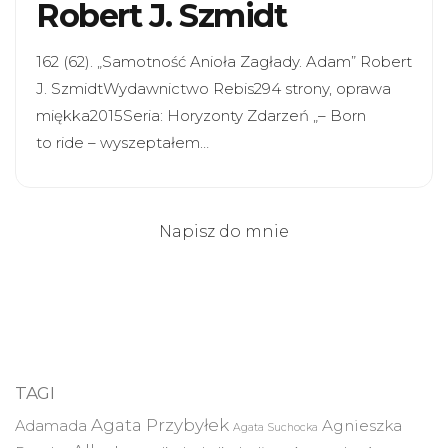
Robert J. Szmidt
162 (62). „Samotność Anioła Zagłady. Adam” Robert
J. SzmidtWydawnictwo Rebis294 strony, oprawa
miękka2015Seria: Horyzonty Zdarzeń „– Born
to ride – wyszeptałem…
Napisz do mnie
TAGI
Agata Przybyłek
Agnieszka
Adamada
Agata Suchocka