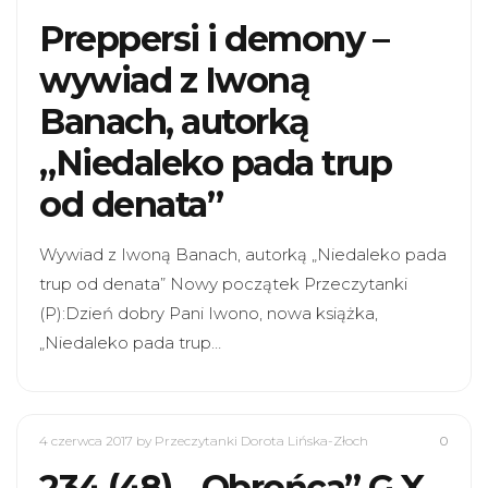
Preppersi i demony –
wywiad z Iwoną
Banach, autorką
„Niedaleko pada trup
od denata”
Wywiad z Iwoną Banach, autorką „Niedaleko pada
trup od denata” Nowy początek Przeczytanki
(P):Dzień dobry Pani Iwono, nowa książka,
„Niedaleko pada trup…
4 czerwca 2017
by Przeczytanki Dorota Lińska-Złoch
0
234 (48). „Obrońca” G.X.