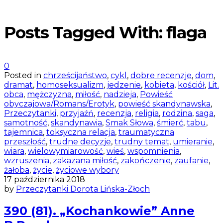
Posts Tagged With: flaga
0
Posted in
chrześcijaństwo
,
cykl
,
dobre recenzje
,
dom
,
dramat
,
homoseksualizm
,
jedzenie
,
kobieta
,
kościół
,
Lit.
obca
,
mężczyzna
,
miłość
,
nadzieja
,
Powieść
obyczajowa/Romans/Erotyk
,
powieść skandynawska
,
Przeczytanki
,
przyjaźń
,
recenzja
,
religia
,
rodzina
,
saga
,
samotność
,
skandynawia
,
Smak Słowa
,
śmierć
,
tabu
,
tajemnica
,
toksyczna relacja
,
traumatyczna
przeszłość
,
trudne decyzje
,
trudny temat
,
umieranie
,
wiara
,
wielowymiarowość
,
wieś
,
wspomnienia
,
wzruszenia
,
zakazana miłość
,
zakończenie
,
zaufanie
,
żałoba
,
życie
,
życiowe wybory
17 października 2018
by
Przeczytanki Dorota Lińska-Złoch
390 (81). „Kochankowie” Anne