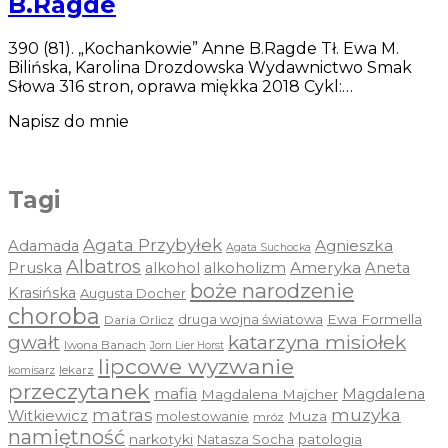
B.Ragde
390 (81). „Kochankowie” Anne B.Ragde Tł. Ewa M.
Bilińska, Karolina Drozdowska Wydawnictwo Smak
Słowa 316 stron, oprawa miękka 2018 Cykl:…
Napisz do mnie
Tagi
Agata Przybyłek
Agnieszka
Adamada
Agata Suchocka
Albatros
Pruska
Ameryka
alkohol
alkoholizm
Aneta
boże narodzenie
Krasińska
Augusta Docher
choroba
druga wojna światowa
Ewa Formella
Daria Orlicz
katarzyna misiołek
gwałt
Iwona Banach
Jorn Lier Horst
lipcowe wyzwanie
lekarz
komisarz
przeczytanek
mafia
Magdalena
Magdalena Majcher
muzyka
matras
Witkiewicz
molestowanie
Muza
mróz
namiętność
narkotyki
Natasza Socha
patologia