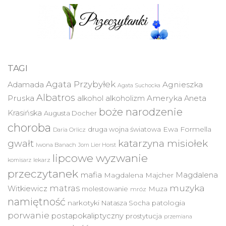
TAGI
Agata Przybyłek
Agnieszka
Adamada
Agata Suchocka
Albatros
Pruska
Ameryka
alkohol
alkoholizm
Aneta
boże narodzenie
Krasińska
Augusta Docher
choroba
druga wojna światowa
Ewa Formella
Daria Orlicz
katarzyna misiołek
gwałt
Iwona Banach
Jorn Lier Horst
lipcowe wyzwanie
lekarz
komisarz
przeczytanek
mafia
Magdalena
Magdalena Majcher
muzyka
matras
Witkiewicz
molestowanie
Muza
mróz
namiętność
narkotyki
Natasza Socha
patologia
porwanie
postapokaliptyczny
prostytucja
przemiana