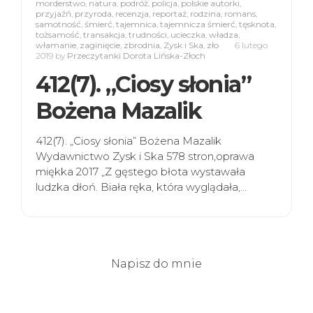
morderstwo
,
natura
,
podróż
,
policja
,
polskie autorki
,
przyjaźń
,
przyroda
,
recenzja
,
reportaż
,
rodzina
,
romans
,
samotność
,
śmierć
,
tajemnica
,
tajemnicza śmierć
,
tęsknota
,
tożsamość
,
transakcja
,
trudności
,
ucieczka
,
władza
,
włamanie
,
zaginięcie
,
zbrodnia
,
Zysk i Ska
,
zło
6 lutego
2019
by
Przeczytanki Dorota Lińska-Złoch
412(7). „Ciosy słonia”
Bożena Mazalik
412(7). „Ciosy słonia” Bożena Mazalik
Wydawnictwo Zysk i Ska 578 stron,oprawa
miękka 2017 „Z gęstego błota wystawała
ludzka dłoń. Biała ręka, która wyglądała,…
Napisz do mnie