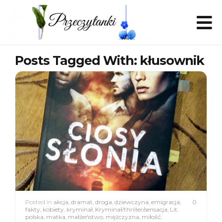
Posts Tagged With: kłusownik
Posted in
akcja
,
dramat
,
droga
,
dziewczyna
,
emigracja
,
0
fakty
,
kobiety
,
kryminał
,
Kryminał/thriller/sensacja
,
Lit.
polska
,
matka
,
małżeństwo
,
mężczyzna
,
miłość
,