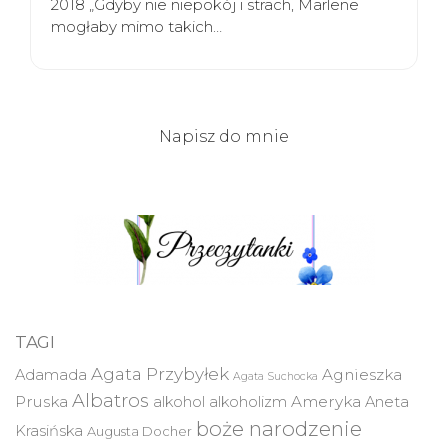
2018 „Gdyby nie niepokój i strach, Marlene
mogłaby mimo takich…
Napisz do mnie
TAGI
Agata Przybyłek
Agnieszka
Adamada
Agata Suchocka
Albatros
Pruska
Ameryka
alkohol
alkoholizm
Aneta
boże narodzenie
Krasińska
Augusta Docher