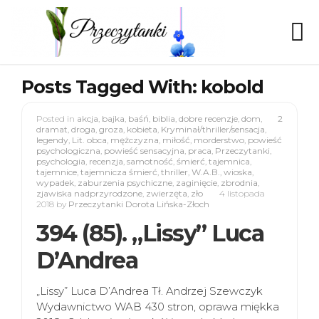
Posts Tagged With: kobold
Posted in
akcja
,
bajka
,
baśń
,
biblia
,
dobre recenzje
,
dom
,
2
dramat
,
droga
,
groza
,
kobieta
,
Kryminał/thriller/sensacja
,
legendy
,
Lit. obca
,
mężczyzna
,
miłość
,
morderstwo
,
powieść
psychologiczna
,
powieść sensacyjna
,
praca
,
Przeczytanki
,
psychologia
,
recenzja
,
samotność
,
śmierć
,
tajemnica
,
tajemnice
,
tajemnicza śmierć
,
thriller
,
W.A.B.
,
wioska
,
wypadek
,
zaburzenia psychiczne
,
zaginięcie
,
zbrodnia
,
zjawiska nadprzyrodzone
,
zwierzęta
,
zło
4 listopada
2018
by
Przeczytanki Dorota Lińska-Złoch
394 (85). „Lissy” Luca
D’Andrea
„Lissy” Luca D’Andrea Tł. Andrzej Szewczyk
Wydawnictwo WAB 430 stron, oprawa miękka