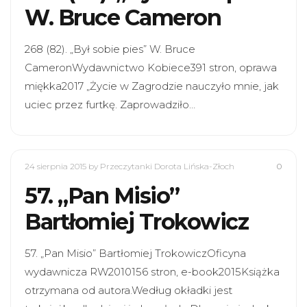
W. Bruce Cameron
268 (82). „Był sobie pies” W. Bruce
CameronWydawnictwo Kobiece391 stron, oprawa
miękka2017 „Życie w Zagrodzie nauczyło mnie, jak
uciec przez furtkę. Zaprowadziło…
24 sierpnia 2015
by Przeczytanki Dorota Lińska-Złoch
0
57. „Pan Misio”
Bartłomiej Trokowicz
57. „Pan Misio” Bartłomiej TrokowiczOficyna
wydawnicza RW2010156 stron, e-book2015Książka
otrzymana od autora.Według okładki jest