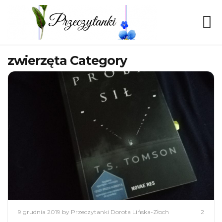
zwierzęta Category
9 grudnia 2019
by Przeczytanki Dorota Lińska-Złoch
2