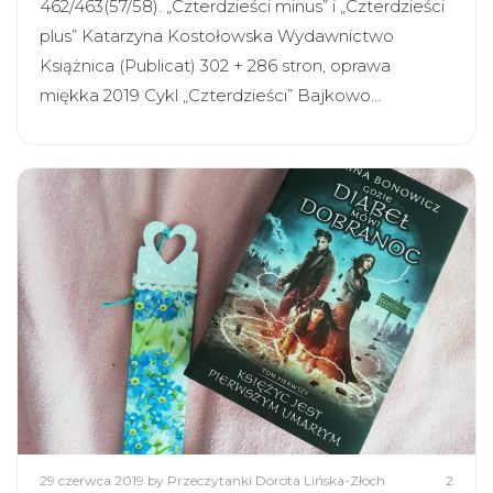
462/463(57/58). „Czterdzieści minus” i „Czterdzieści
plus” Katarzyna Kostołowska Wydawnictwo
Książnica (Publicat) 302 + 286 stron, oprawa
miękka 2019 Cykl „Czterdzieści” Bajkowo…
29 czerwca 2019
by Przeczytanki Dorota Lińska-Złoch
2