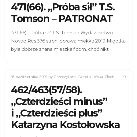
471(66). „Próba sił” T.S.
Tomson – PATRONAT
471(66). „Próba sił” T.S. Tomson Wydawnictwo
Novae Res 376 stron, oprawa miękka 2019 Migotka
była dobrze znana mieszkańcom, choć nikt…
18 października 2019
by Przeczytanki Dorota Lińska-Złoch
0
462/463(57/58).
„Czterdzieści minus”
i „Czterdzieści plus”
Katarzyna Kostołowska