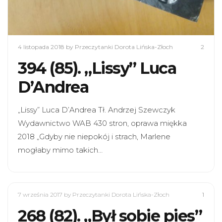
4 listopada 2018
by Przeczytanki Dorota Lińska-Złoch
2
394 (85). „Lissy” Luca
D’Andrea
„Lissy” Luca D’Andrea Tł. Andrzej Szewczyk
Wydawnictwo WAB 430 stron, oprawa miękka
2018 „Gdyby nie niepokój i strach, Marlene
mogłaby mimo takich…
7 września 2017
by Przeczytanki Dorota Lińska-Złoch
1
268 (82). „Był sobie pies”