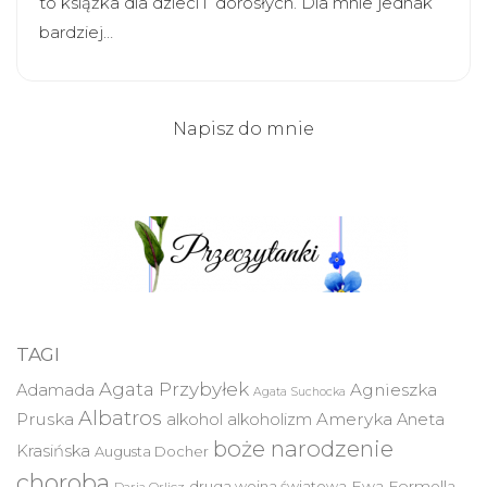
to książka dla dzieci i dorosłych. Dla mnie jednak
bardziej…
Napisz do mnie
TAGI
Agata Przybyłek
Agnieszka
Adamada
Agata Suchocka
Albatros
Pruska
Ameryka
alkohol
alkoholizm
Aneta
boże narodzenie
Krasińska
Augusta Docher
choroba
druga wojna światowa
Ewa Formella
Daria Orlicz