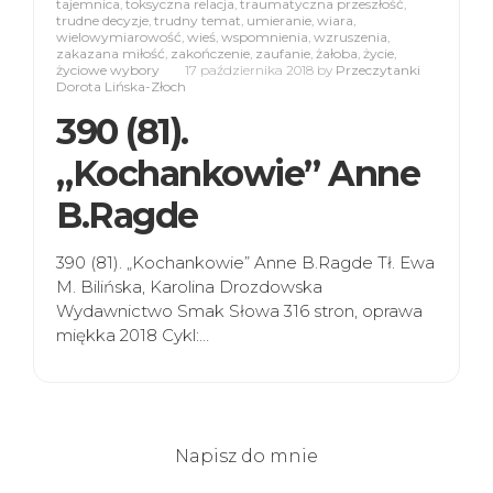
tajemnica
,
toksyczna relacja
,
traumatyczna przeszłość
,
trudne decyzje
,
trudny temat
,
umieranie
,
wiara
,
wielowymiarowość
,
wieś
,
wspomnienia
,
wzruszenia
,
zakazana miłość
,
zakończenie
,
zaufanie
,
żałoba
,
życie
,
życiowe wybory
17 października 2018
by
Przeczytanki
Dorota Lińska-Złoch
390 (81).
„Kochankowie” Anne
B.Ragde
390 (81). „Kochankowie” Anne B.Ragde Tł. Ewa
M. Bilińska, Karolina Drozdowska
Wydawnictwo Smak Słowa 316 stron, oprawa
miękka 2018 Cykl:…
Napisz do mnie