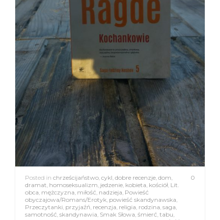
Posted in
chrześcijaństwo
,
cykl
,
dobre recenzje
,
dom
,
0
dramat
,
homoseksualizm
,
jedzenie
,
kobieta
,
kościół
,
Lit.
obca
,
mężczyzna
,
miłość
,
nadzieja
,
Powieść
obyczajowa/Romans/Erotyk
,
powieść skandynawska
,
Przeczytanki
,
przyjaźń
,
recenzja
,
religia
,
rodzina
,
saga
,
samotność
,
skandynawia
,
Smak Słowa
,
śmierć
,
tabu
,