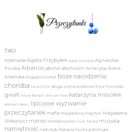
TAGI
Agata Przybyłek
Agnieszka
Adamada
Agata Suchocka
Albatros
Pruska
Ameryka
alkohol
alkoholizm
Aneta
boże narodzenie
Krasińska
Augusta Docher
choroba
druga wojna światowa
Ewa Formella
Daria Orlicz
katarzyna misiołek
gwałt
Iwona Banach
Jorn Lier Horst
lipcowe wyzwanie
lekarz
komisarz
przeczytanek
mafia
Magdalena
Magdalena Majcher
muzyka
matras
Witkiewicz
molestowanie
Muza
mróz
namiętność
narkotyki
Natasza Socha
patologia