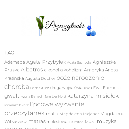
TAGI
Agata Przybyłek
Agnieszka
Adamada
Agata Suchocka
Albatros
Pruska
Ameryka
alkohol
alkoholizm
Aneta
boże narodzenie
Krasińska
Augusta Docher
choroba
druga wojna światowa
Ewa Formella
Daria Orlicz
katarzyna misiołek
gwałt
Iwona Banach
Jorn Lier Horst
lipcowe wyzwanie
lekarz
komisarz
przeczytanek
mafia
Magdalena
Magdalena Majcher
muzyka
matras
Witkiewicz
molestowanie
Muza
mróz