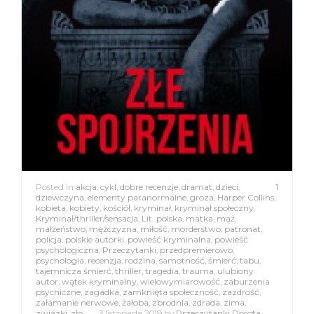
Posted in
akcja
,
cykl
,
dobre recenzje
,
dramat
,
dzieci
,
1
dziewczyna
,
elementy paranormalne
,
groza
,
Harper Collins
,
kobieta
,
kobiety
,
kościół
,
kryminał
,
kryminał społeczny
,
Kryminał/thriller/sensacja
,
Lit. polska
,
matka
,
mąż
,
małżeństwo
,
mężczyzna
,
miłość
,
morderstwo
,
patronat
,
policja
,
polskie autorki
,
powieść kryminalna
,
powieść
psychologiczna
,
Przeczytanki
,
przedpremierowo
,
psychologia
,
recenzja
,
rodzina
,
samotność
,
śmierć
,
tabu
,
tajemnicza śmierć
,
thriller
,
tragedia
,
trauma
,
ulubiony
autor
,
wątek kryminalny
,
wielowymiarowość
,
zaburzenia
psychiczne
,
zagadka
,
zamknięta społeczność
,
zazdrość
,
załamanie nerwowe
,
żałoba
,
zbrodnia
,
zdrada
,
zima
,
związki
,
zło
3 listopada 2019
by
Przeczytanki Dorota