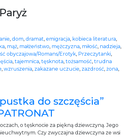
 Paryż
anie
,
dom
,
dramat
,
emigracja
,
kobieca literatura
,
ka
,
mąż
,
małżeństwo
,
mężczyzna
,
miłość
,
nadzieja
,
ść obyczajowa/Romans/Erotyk
,
Przeczytanki
,
ęścia
,
tajemnica
,
tęsknota
,
tożsamość
,
trudna
e
,
wzruszenia
,
zakazane uczucie
,
zazdrość
,
żona
,
epustka do szczęścia”
– PATRONAT
oczach, o tęsknocie za piękną dziewczyną. Jego
ś nieuchwytnym. Czy zwyczajna dziewczyna ze wsi