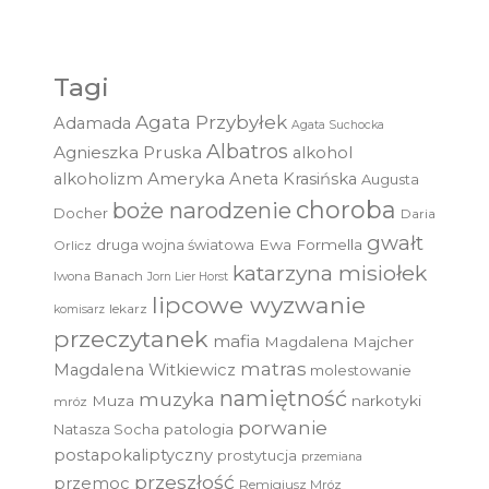
Tagi
Agata Przybyłek
Adamada
Agata Suchocka
Albatros
Agnieszka Pruska
alkohol
Ameryka
alkoholizm
Aneta Krasińska
Augusta
choroba
boże narodzenie
Docher
Daria
gwałt
druga wojna światowa
Ewa Formella
Orlicz
katarzyna misiołek
Iwona Banach
Jorn Lier Horst
lipcowe wyzwanie
lekarz
komisarz
przeczytanek
mafia
Magdalena Majcher
matras
Magdalena Witkiewicz
molestowanie
namiętność
muzyka
Muza
narkotyki
mróz
porwanie
Natasza Socha
patologia
postapokaliptyczny
prostytucja
przemiana
przeszłość
przemoc
Remigiusz Mróz