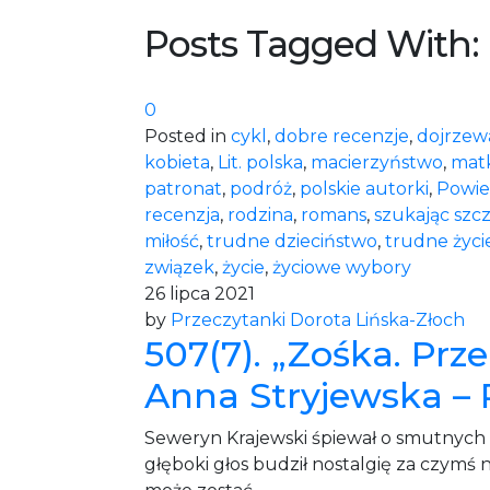
Posts Tagged With:
0
Posted in
cykl
,
dobre recenzje
,
dojrzew
kobieta
,
Lit. polska
,
macierzyństwo
,
mat
patronat
,
podróż
,
polskie autorki
,
Powie
recenzja
,
rodzina
,
romans
,
szukając szcz
miłość
,
trudne dzieciństwo
,
trudne życi
związek
,
życie
,
życiowe wybory
26 lipca 2021
by
Przeczytanki Dorota Lińska-Złoch
507(7). „Zośka. Prz
Anna Stryjewska 
Seweryn Krajewski śpiewał o smutnych 
głęboki głos budził nostalgię za czym