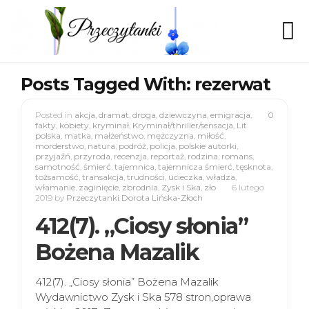
Posts Tagged With: rezerwat
Posted in
akcja
,
dramat
,
droga
,
dziewczyna
,
emigracja
,
0
fakty
,
kobiety
,
kryminał
,
Kryminał/thriller/sensacja
,
Lit.
polska
,
matka
,
małżeństwo
,
mężczyzna
,
miłość
,
morderstwo
,
natura
,
podróż
,
policja
,
polskie autorki
,
przyjaźń
,
przyroda
,
recenzja
,
reportaż
,
rodzina
,
romans
,
samotność
,
śmierć
,
tajemnica
,
tajemnicza śmierć
,
tęsknota
,
tożsamość
,
transakcja
,
trudności
,
ucieczka
,
władza
,
włamanie
,
zaginięcie
,
zbrodnia
,
Zysk i Ska
,
zło
6 lutego
2019
by
Przeczytanki Dorota Lińska-Złoch
412(7). „Ciosy słonia”
Bożena Mazalik
412(7). „Ciosy słonia” Bożena Mazalik
Wydawnictwo Zysk i Ska 578 stron,oprawa