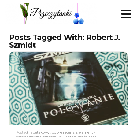
Posts Tagged With: Robert J.
Szmidt
Posted in
detektywi
,
dobre recenzje
,
elementy
1
paranormalne
,
fantastyka
,
Fantastyka/science-