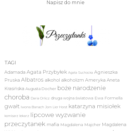
Napisz do mnie
TAGI
Agata Przybyłek
Agnieszka
Adamada
Agata Suchocka
Albatros
Pruska
Ameryka
alkohol
alkoholizm
Aneta
boże narodzenie
Krasińska
Augusta Docher
choroba
druga wojna światowa
Ewa Formella
Daria Orlicz
katarzyna misiołek
gwałt
Iwona Banach
Jorn Lier Horst
lipcowe wyzwanie
lekarz
komisarz
przeczytanek
mafia
Magdalena
Magdalena Majcher