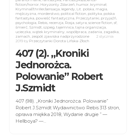
fiction/horror
,
Horyzonty Zdarzeń
,
humor
,
kryminał
,
Kryminał/thriller/sensacja
,
legendy
,
Lit. polska
,
magia
,
mężczyzna
,
morderstwo
,
political fiction
,
polityka
,
polska
fantastyka
,
powieść fantastyczna
,
Przeczytanki
,
przyjaźń
,
psychologia
,
Rebis
,
recenzja
,
Rosja
,
satyra
,
science fiction
,
sf
,
śmierć
,
Szmidt
,
szpieg
,
tajemnica
,
tajna organizacja
,
ucieczka
,
wątek kryminalny
,
współpraca
,
zadania
,
zagadka
,
zamach
,
zespół
,
zjawiska nadprzyrodzone
2 stycznia
2019
by
Przeczytanki Dorota Lińska-Złoch
407 (2). „Kroniki
Jednorożca.
Polowanie” Robert
J.Szmidt
407 (98). „Kroniki Jednorożca. Polowanie”
Robert J.Szmidt Wydawnictwo Rebis 313 stron,
oprawa miękka 2018, Wydanie drugie ” —
Hellboya? —…