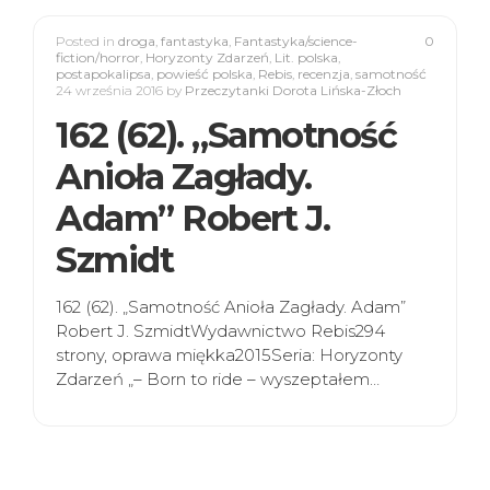
Posted in
droga
,
fantastyka
,
Fantastyka/science-
0
fiction/horror
,
Horyzonty Zdarzeń
,
Lit. polska
,
postapokalipsa
,
powieść polska
,
Rebis
,
recenzja
,
samotność
24 września 2016
by
Przeczytanki Dorota Lińska-Złoch
162 (62). „Samotność
Anioła Zagłady.
Adam” Robert J.
Szmidt
162 (62). „Samotność Anioła Zagłady. Adam”
Robert J. SzmidtWydawnictwo Rebis294
strony, oprawa miękka2015Seria: Horyzonty
Zdarzeń „– Born to ride – wyszeptałem…