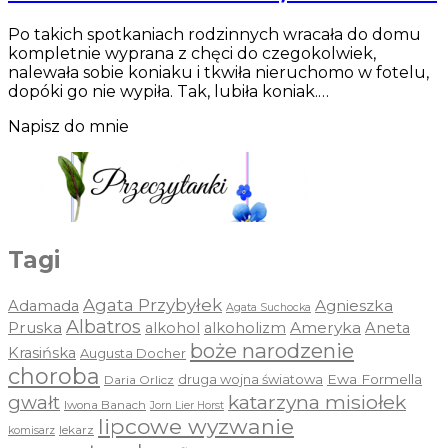
Po takich spotkaniach rodzinnych wracała do domu
kompletnie wyprana z chęci do czegokolwiek,
nalewała sobie koniaku i tkwiła nieruchomo w fotelu,
dopóki go nie wypiła. Tak, lubiła koniak.…
Napisz do mnie
Tagi
Agata Przybyłek
Agnieszka
Adamada
Agata Suchocka
Albatros
Pruska
Ameryka
alkohol
alkoholizm
Aneta
boże narodzenie
Krasińska
Augusta Docher
choroba
druga wojna światowa
Ewa Formella
Daria Orlicz
katarzyna misiołek
gwałt
Iwona Banach
Jorn Lier Horst
lipcowe wyzwanie
lekarz
komisarz