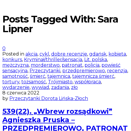
Posts Tagged With: Sara
Lipner
0
Posted in
akcja
,
cykl
,
dobre recenzje
,
gdańsk
,
kobieta
,
konkurs
,
Kryminał/thriller/sensacja
,
Lit. polska
,
mężczyzna
,
morderstwo
,
patronat
,
policja
,
powieść
sensacyjna
,
Przeczytanki
,
przedpremierowo
,
recenzja
,
samotność
,
śmierć
,
tajemnica
,
tajemnicza śmierć
,
tortury
,
tożsamość
,
Trójmiasto
,
współpraca
,
wydarzenie
,
wywiad
,
zadania
,
zło
8 czerwca 2022
by
Przeczytanki Dorota Lińska-Złoch
539(22). „Wbrew rozsądkowi”
Agnieszka Pruska –
PRZEDPREMIEROWO, PATRONAT