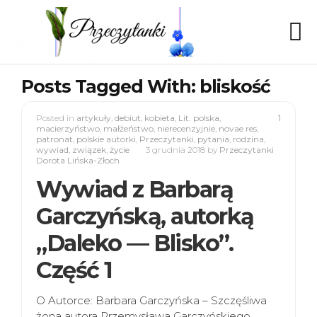
Posts Tagged With: bliskość
Posted in
artykuły
,
debiut
,
kobieta
,
Lit. polska
,
1
macierzyństwo
,
małżeństwo
,
nierecenzyjnie
,
novae res
,
patronat
,
polskie autorki
,
Przeczytanki
,
pytania
,
rodzina
,
wywiad
,
związek
,
życie
3 grudnia 2018
by
Przeczytanki
Dorota Lińska-Złoch
Wywiad z Barbarą
Garczyńską, autorką
„Daleko — Blisko”.
Część 1
O Autorce: Barbara Garczyńska – Szczęśliwa
żona autora Przemysława Garczyńskiego,