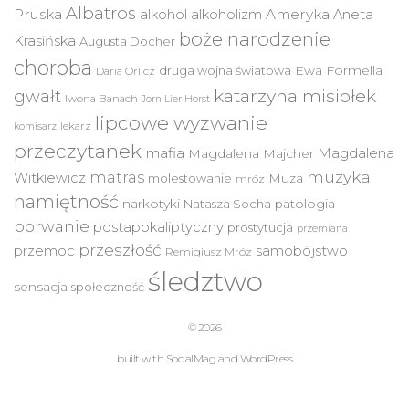
Albatros
Pruska
Ameryka
alkohol
alkoholizm
Aneta
boże narodzenie
Krasińska
Augusta Docher
choroba
druga wojna światowa
Ewa Formella
Daria Orlicz
katarzyna misiołek
gwałt
Iwona Banach
Jorn Lier Horst
lipcowe wyzwanie
lekarz
komisarz
przeczytanek
mafia
Magdalena
Magdalena Majcher
muzyka
matras
Witkiewicz
molestowanie
Muza
mróz
namiętność
narkotyki
Natasza Socha
patologia
porwanie
postapokaliptyczny
prostytucja
przemiana
przeszłość
przemoc
samobójstwo
Remigiusz Mróz
śledztwo
sensacja
społeczność
© 2026
built with
SocialMag
and
WordPress