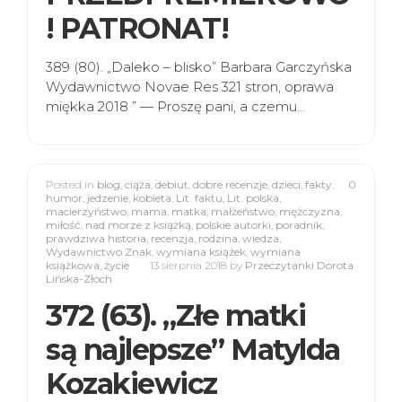
! PATRONAT!
389 (80). „Daleko – blisko” Barbara Garczyńska
Wydawnictwo Novae Res 321 stron, oprawa
miękka 2018 ” — Proszę pani, a czemu…
Posted in
blog
,
ciąża
,
debiut
,
dobre recenzje
,
dzieci
,
fakty
,
0
humor
,
jedzenie
,
kobieta
,
Lit. faktu
,
Lit. polska
,
macierzyństwo
,
mama
,
matka
,
małżeństwo
,
mężczyzna
,
miłość
,
nad morze z książką
,
polskie autorki
,
poradnik
,
prawdziwa historia
,
recenzja
,
rodzina
,
wiedza
,
Wydawnictwo Znak
,
wymiana książek
,
wymiana
książkowa
,
życie
13 sierpnia 2018
by
Przeczytanki Dorota
Lińska-Złoch
372 (63). „Złe matki
są najlepsze” Matylda
Kozakiewicz