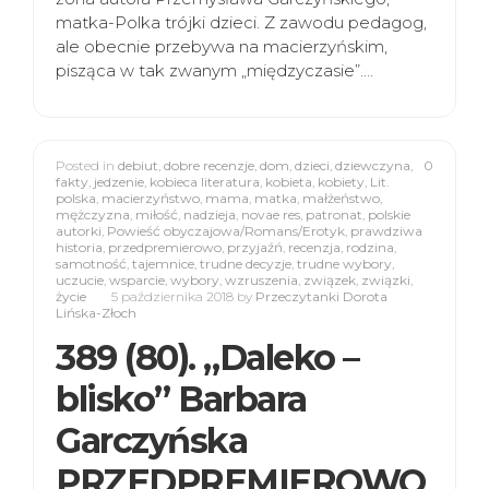
matka-Polka trójki dzieci. Z zawodu pedagog,
ale obecnie przebywa na macierzyńskim,
pisząca w tak zwanym „międzyczasie”.…
Posted in
debiut
,
dobre recenzje
,
dom
,
dzieci
,
dziewczyna
,
0
fakty
,
jedzenie
,
kobieca literatura
,
kobieta
,
kobiety
,
Lit.
polska
,
macierzyństwo
,
mama
,
matka
,
małżeństwo
,
mężczyzna
,
miłość
,
nadzieja
,
novae res
,
patronat
,
polskie
autorki
,
Powieść obyczajowa/Romans/Erotyk
,
prawdziwa
historia
,
przedpremierowo
,
przyjaźń
,
recenzja
,
rodzina
,
samotność
,
tajemnice
,
trudne decyzje
,
trudne wybory
,
uczucie
,
wsparcie
,
wybory
,
wzruszenia
,
związek
,
związki
,
życie
5 października 2018
by
Przeczytanki Dorota
Lińska-Złoch
389 (80). „Daleko –
blisko” Barbara
Garczyńska
PRZEDPREMIEROWO