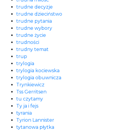
trudne decyzje
trudne dzieciństwo
trudne pytania
trudne wybory
trudne życie
trudności
trudny temat
trup
trylogia
trylogia kociewska
trylogia obuwnicza
Trynkiewicz
Tss Gerritsen
tu czytamy
Ty ja i fejs
tyrania
Tyrion Lannister
tytanowa płytka