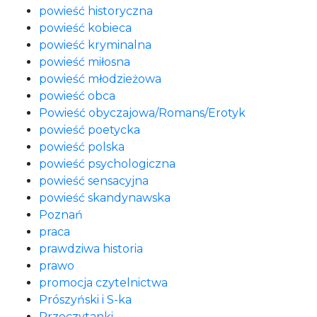
powieść historyczna
powieść kobieca
powieść kryminalna
powieść miłosna
powieść młodzieżowa
powieść obca
Powieść obyczajowa/Romans/Erotyk
powieść poetycka
powieść polska
powieść psychologiczna
powieść sensacyjna
powieść skandynawska
Poznań
praca
prawdziwa historia
prawo
promocja czytelnictwa
Prószyński i S-ka
Przeczytanki