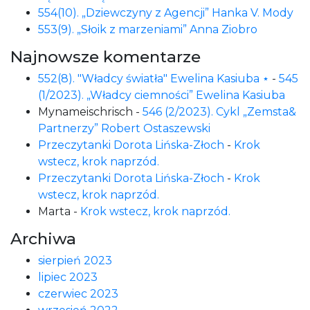
554(10). „Dziewczyny z Agencji” Hanka V. Mody
553(9). „Słoik z marzeniami” Anna Ziobro
Najnowsze komentarze
552(8). "Władcy światła" Ewelina Kasiuba ⋆
-
545
(1/2023). „Władcy ciemności” Ewelina Kasiuba
Mynameischrisch
-
546 (2/2023). Cykl „Zemsta&
Partnerzy” Robert Ostaszewski
Przeczytanki Dorota Lińska-Złoch
-
Krok
wstecz, krok naprzód.
Przeczytanki Dorota Lińska-Złoch
-
Krok
wstecz, krok naprzód.
Marta
-
Krok wstecz, krok naprzód.
Archiwa
sierpień 2023
lipiec 2023
czerwiec 2023