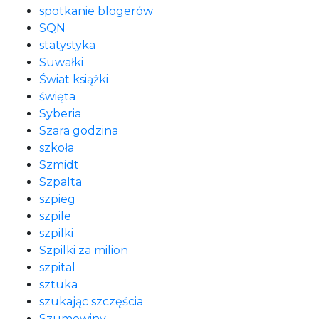
spotkanie blogerów
SQN
statystyka
Suwałki
Świat książki
święta
Syberia
Szara godzina
szkoła
Szmidt
Szpalta
szpieg
szpile
szpilki
Szpilki za milion
szpital
sztuka
szukając szczęścia
Szumowiny