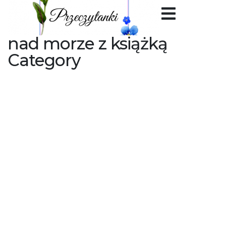
nad morze z książką
Category
24 października 2018
by Przeczytanki Dorota Lińska-Złoch
1
392 (83). „Pierwszy Róg”
Richard Schwartz
392 (83). „Pierwszy Róg” Richard Schwartz Tł.
Agnieszka Hofmann Wydawnictwo Initium 495
stron, oprawa miękka 2018 Cykl: Tajemnica Askiru,
Tom…