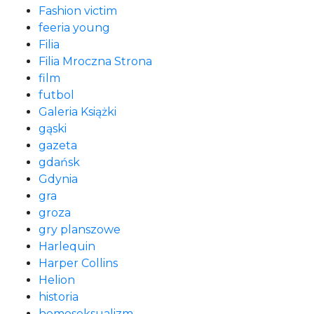
Fashion victim
feeria young
Filia
Filia Mroczna Strona
film
futbol
Galeria Książki
gąski
gazeta
gdańsk
Gdynia
gra
groza
gry planszowe
Harlequin
Harper Collins
Helion
historia
homoseksualizm