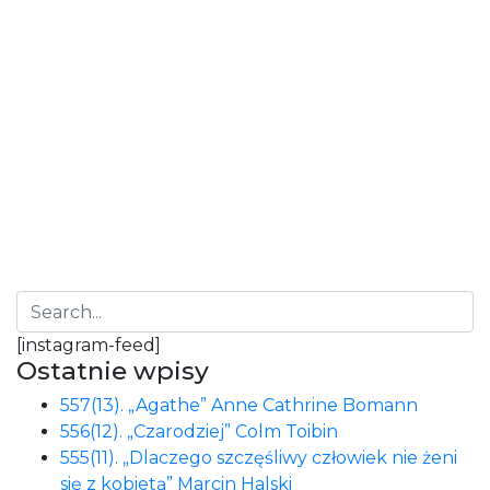
0
Sopockie spotkanie
blogerów 09.07.2016
Sopockie spotkanie blogerów 09.07.2016 Kiedy
zobaczyłam informację, że w dzień moich urodzin
będzie organizowane spotkanie blogerów
książkowych w Sopocie, wiedziałam, że muszę tam
być! Moje zgłoszenie…
[instagram-feed]
Ostatnie wpisy
557(13). „Agathe” Anne Cathrine Bomann
556(12). „Czarodziej” Colm Toibin
555(11). „Dlaczego szczęśliwy człowiek nie żeni
się z kobietą” Marcin Halski