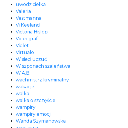
uwodzicielka
Valeria
Vestmanna
Vi Keeland
Victoria Hislop
Videograf
Violet
Virtualo
W sieci uczuć
W szponach szaleństwa
W.A.B.
wachmistrz kryminalny
wakacje
walka
walka o szczęście
wampiry
wampiry emocji
Wanda Szymanowska
warszawa