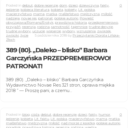
Posted in
debiut
,
dobre recenzje
,
dom
,
dzieci
,
dziewczyna
,
fakty
,
0
jedzenie
,
kobieca literatura
,
kobieta
,
kobiety
,
Lit. polska
,
macierzyństwo
,
mama
,
matka
,
małżeństwo
,
mężczyzna
,
miłość
,
nadzieja
,
novae res
,
patronat
,
polskie autorki
,
Powieść
obyczajowa/Romans/Erotyk
,
prawdziwa historia
,
przedpremierowo
,
przyjaźń
,
recenzja
,
rodzina
,
samotność
,
tajemnice
,
trudne decyzje
,
trudne wybory
,
uczucie
,
wsparcie
,
wybory
,
wzruszenia
,
związek
,
związki
,
życie
5 października 2018
by
Przeczytanki Dorota Lińska-
Złoch
389 (80). „Daleko – blisko” Barbara
Garczyńska PRZEDPREMIEROWO!
PATRONAT!
389 (80). „Daleko – blisko” Barbara Garczyńska
Wydawnictwo Novae Res 321 stron, oprawa miękka
2018 ” — Proszę pani, a czemu…
Posted in
blog
,
ciąża
,
debiut
,
dobre recenzje
,
dzieci
,
fakty
,
humor
,
0
jedzenie
,
kobieta
,
Lit. faktu
,
Lit. polska
,
macierzyństwo
,
mama
,
matka
,
małżeństwo
,
mężczyzna
,
miłość
,
nad morze z książką
,
polskie autorki
,
poradnik
,
prawdziwa historia
,
recenzja
,
rodzina
,
wiedza
,