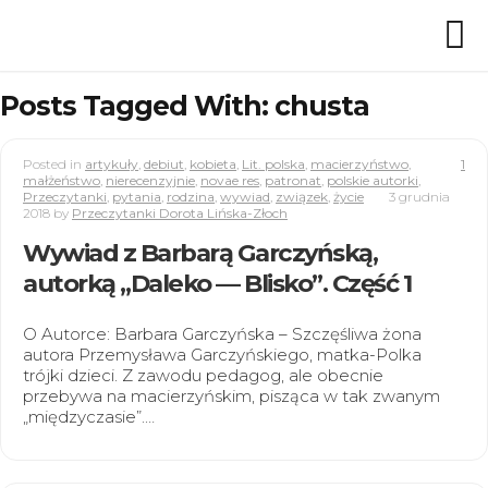
Posts Tagged With: chusta
Posted in
artykuły
,
debiut
,
kobieta
,
Lit. polska
,
macierzyństwo
,
1
małżeństwo
,
nierecenzyjnie
,
novae res
,
patronat
,
polskie autorki
,
Przeczytanki
,
pytania
,
rodzina
,
wywiad
,
związek
,
życie
3 grudnia
2018
by
Przeczytanki Dorota Lińska-Złoch
Wywiad z Barbarą Garczyńską,
autorką „Daleko — Blisko”. Część 1
O Autorce: Barbara Garczyńska – Szczęśliwa żona
autora Przemysława Garczyńskiego, matka-Polka
trójki dzieci. Z zawodu pedagog, ale obecnie
przebywa na macierzyńskim, pisząca w tak zwanym
„międzyczasie”.…