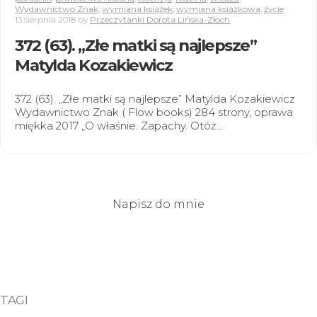
Wydawnictwo Znak
,
wymiana książek
,
wymiana książkowa
,
życie
13 sierpnia 2018
by
Przeczytanki Dorota Lińska-Złoch
372 (63). „Złe matki są najlepsze”
Matylda Kozakiewicz
372 (63). „Złe matki są najlepsze” Matylda Kozakiewicz
Wydawnictwo Znak ( Flow books) 284 strony, oprawa
miękka 2017 „O właśnie. Zapachy. Otóż…
Napisz do mnie
TAGI