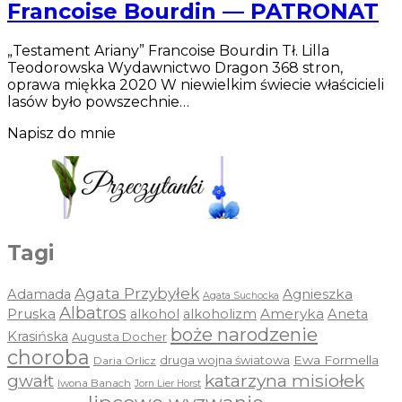
Francoise Bourdin — PATRONAT
„Testament Ariany” Francoise Bourdin Tł. Lilla
Teodorowska Wydawnictwo Dragon 368 stron,
oprawa miękka 2020 W niewielkim świecie właścicieli
lasów było powszechnie…
Napisz do mnie
Tagi
Agata Przybyłek
Agnieszka
Adamada
Agata Suchocka
Albatros
Pruska
Ameryka
alkohol
alkoholizm
Aneta
boże narodzenie
Krasińska
Augusta Docher
choroba
druga wojna światowa
Ewa Formella
Daria Orlicz
katarzyna misiołek
gwałt
Iwona Banach
Jorn Lier Horst