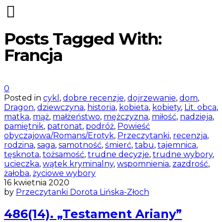
Posts Tagged With:
Francja
0
Posted in
cykl
,
dobre recenzje
,
dojrzewanie
,
dom
,
Dragon
,
dziewczyna
,
historia
,
kobieta
,
kobiety
,
Lit. obca
,
matka
,
mąż
,
małżeństwo
,
mężczyzna
,
miłość
,
nadzieja
,
pamiętnik
,
patronat
,
podróż
,
Powieść
obyczajowa/Romans/Erotyk
,
Przeczytanki
,
recenzja
,
rodzina
,
saga
,
samotność
,
śmierć
,
tabu
,
tajemnica
,
tęsknota
,
tożsamość
,
trudne decyzje
,
trudne wybory
,
ucieczka
,
wątek kryminalny
,
wspomnienia
,
zazdrość
,
żałoba
,
życiowe wybory
16 kwietnia 2020
by
Przeczytanki Dorota Lińska-Złoch
486(14). „Testament Ariany”