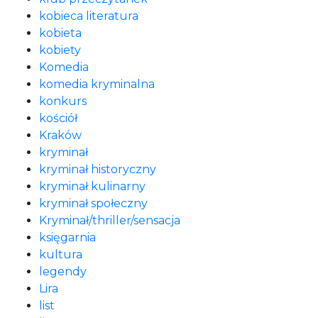
kobieca literatura
kobieta
kobiety
Komedia
komedia kryminalna
konkurs
kościół
Kraków
kryminał
kryminał historyczny
kryminał kulinarny
kryminał społeczny
Kryminał/thriller/sensacja
księgarnia
kultura
legendy
Lira
list