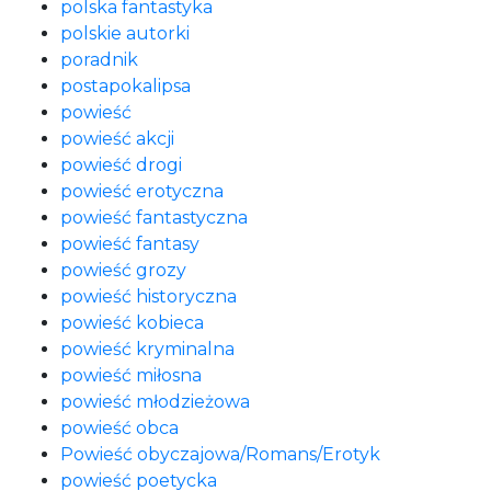
polska fantastyka
polskie autorki
poradnik
postapokalipsa
powieść
powieść akcji
powieść drogi
powieść erotyczna
powieść fantastyczna
powieść fantasy
powieść grozy
powieść historyczna
powieść kobieca
powieść kryminalna
powieść miłosna
powieść młodzieżowa
powieść obca
Powieść obyczajowa/Romans/Erotyk
powieść poetycka