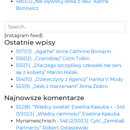
485(13).„Nie wywołuj wilka z lasu” Karina
Bonowicz
[instagram-feed]
Ostatnie wpisy
557(13). „Agathe” Anne Cathrine Bomann
556(12). „Czarodziej” Colm Toibin
555(11). „Dlaczego szczęśliwy człowiek nie żeni
się z kobietą” Marcin Halski
554(10). „Dziewczyny z Agencji” Hanka V. Mody
553(9). „Słoik z marzeniami” Anna Ziobro
Najnowsze komentarze
552(8). "Władcy światła" Ewelina Kasiuba ⋆
-
545
(1/2023). „Władcy ciemności” Ewelina Kasiuba
Mynameischrisch
-
546 (2/2023). Cykl „Zemsta&
Partnerzy” Robert Ostaszewski