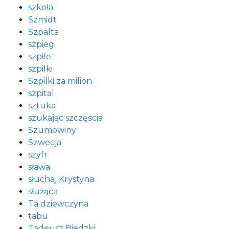
szkoła
Szmidt
Szpalta
szpieg
szpile
szpilki
Szpilki za milion
szpital
sztuka
szukając szczęścia
Szumowiny
Szwecja
szyfr
sława
słuchaj Krystyna
służąca
Ta dziewczyna
tabu
Tadeusz Biedzki