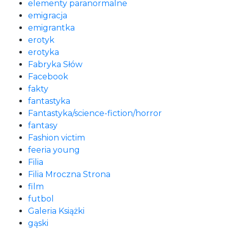
elementy paranormalne
emigracja
emigrantka
erotyk
erotyka
Fabryka Słów
Facebook
fakty
fantastyka
Fantastyka/science-fiction/horror
fantasy
Fashion victim
feeria young
Filia
Filia Mroczna Strona
film
futbol
Galeria Książki
gąski