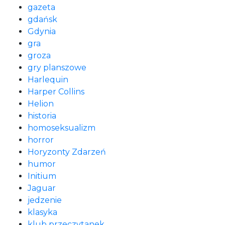
gazeta
gdańsk
Gdynia
gra
groza
gry planszowe
Harlequin
Harper Collins
Helion
historia
homoseksualizm
horror
Horyzonty Zdarzeń
humor
Initium
Jaguar
jedzenie
klasyka
klub przeczytanek