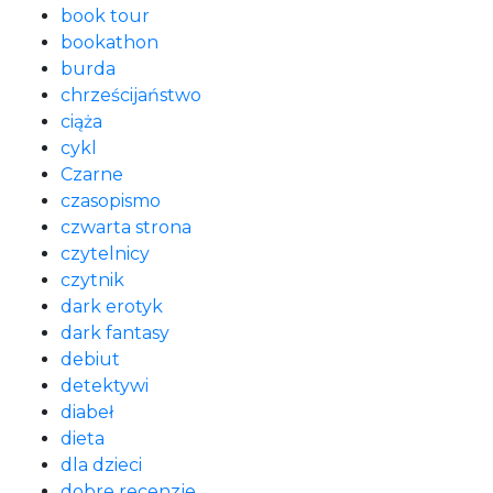
book tour
bookathon
burda
chrześcijaństwo
ciąża
cykl
Czarne
czasopismo
czwarta strona
czytelnicy
czytnik
dark erotyk
dark fantasy
debiut
detektywi
diabeł
dieta
dla dzieci
dobre recenzje