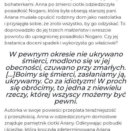
bohaterkami. Anna po śmierci ciotki odziedziczyła
posiadłość Nogaro, która była obsesją starszej pani.
Ariana musiała opuścić rodzinny dom jako nastolatka
i przysięgła sobie, że zrobi wszystko, by go odzyskać. To
doprowadziło do jej trzech małżeństw i wreszcie
powrotu do upragnionej posiadłości Nogaro. Czy jej
bratanica doceni spadek i wykorzysta go właściwie?
W pewnym okresie nie ukrywano
śmierci, modlono się w jej
obecności, czuwano przy zmarłych.
[…]Boimy się śmierci, zasłaniamy ją,
ukrywamy. Co za idiotyzm! W proch
się obrócimy, to jedna z niewielu
rzeczy, której wszyscy możemy być
pewni.
Autorka w swoje powieści przeplata teraźniejszość
z przeszłością. Anna w odziedziczonym domostwie
znajduje pamiętnik ciotki Ariany. Odkrywając pobudki
i ścieżkę, którą kroczyła zdeterminowana Ariana