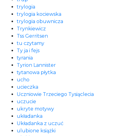
trylogia
trylogia kociewska
trylogia obuwnicza
Trynkiewicz
Tss Gerritsen
tu czytamy
Ty ja i fejs
tyrania
Tyrion Lannister
tytanowa płytka
ucho
ucieczka
Uczniowie Trzeciego Tysiąclecia
uczucie
ukryte motywy
układanka
Układanka z uczuć
ulubione książki