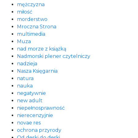
mężczyzna
miłość
morderstwo
Mroczna Strona
multimedia
Muza
nad morze z książką
Nadmorski plener czytelniczy
nadzieja
Nasza Księgarnia
natura
nauka
negatywnie
new adult
niepełnosprawność
nierecenzyjnie
novae res
ochrona przyrody
Od deski do deski