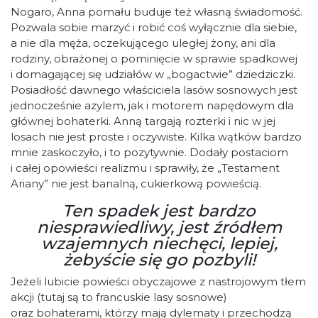
Nogaro, Anna pomału buduje też własną świadomość.
Pozwala sobie marzyć i robić coś wyłącznie dla siebie,
a nie dla męża, oczekującego uległej żony, ani dla
rodziny, obrażonej o pominięcie w sprawie spadkowej
i domagającej się udziałów w „bogactwie” dziedziczki.
Posiadłość dawnego właściciela lasów sosnowych jest
jednocześnie azylem, jak i motorem napędowym dla
głównej bohaterki. Anną targają rozterki i nic w jej
losach nie jest proste i oczywiste. Kilka wątków bardzo
mnie zaskoczyło, i to pozytywnie. Dodały postaciom
i całej opowieści realizmu i sprawiły, że „Testament
Ariany” nie jest banalną, cukierkową powieścią.
Ten spadek jest bardzo
niesprawiedliwy, jest źródłem
wzajemnych niechęci, lepiej,
żebyście się go pozbyli!
Jeżeli lubicie powieści obyczajowe z nastrojowym tłem
akcji (tutaj są to francuskie lasy sosnowe)
oraz bohaterami, którzy mają dylematy i przechodzą