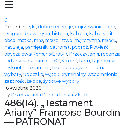
0
Posted in
cykl
,
dobre recenzje
,
dojrzewanie
,
dom
,
Dragon
,
dziewczyna
,
historia
,
kobieta
,
kobiety
,
Lit.
obca
,
matka
,
mąż
,
małżeństwo
,
mężczyzna
,
miłość
,
nadzieja
,
pamiętnik
,
patronat
,
podróż
,
Powieść
obyczajowa/Romans/Erotyk
,
Przeczytanki
,
recenzja
,
rodzina
,
saga
,
samotność
,
śmierć
,
tabu
,
tajemnica
,
tęsknota
,
tożsamość
,
trudne decyzje
,
trudne
wybory
,
ucieczka
,
wątek kryminalny
,
wspomnienia
,
zazdrość
,
żałoba
,
życiowe wybory
16 kwietnia 2020
by
Przeczytanki Dorota Lińska-Złoch
486(14). „Testament
Ariany” Francoise Bourdin
— PATRONAT