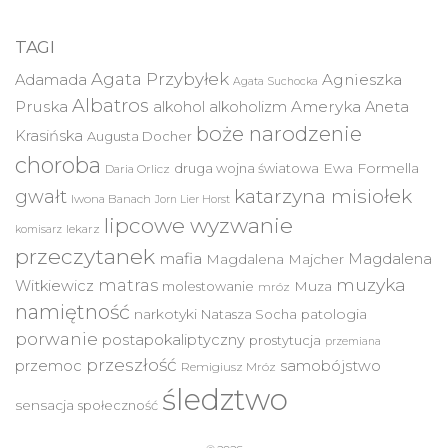
TAGI
Agata Przybyłek
Agnieszka
Adamada
Agata Suchocka
Albatros
Pruska
Ameryka
alkohol
alkoholizm
Aneta
boże narodzenie
Krasińska
Augusta Docher
choroba
druga wojna światowa
Ewa Formella
Daria Orlicz
katarzyna misiołek
gwałt
Iwona Banach
Jorn Lier Horst
lipcowe wyzwanie
lekarz
komisarz
przeczytanek
mafia
Magdalena
Magdalena Majcher
muzyka
matras
Witkiewicz
molestowanie
Muza
mróz
namiętność
narkotyki
Natasza Socha
patologia
porwanie
postapokaliptyczny
prostytucja
przemiana
przeszłość
przemoc
samobójstwo
Remigiusz Mróz
śledztwo
sensacja
społeczność