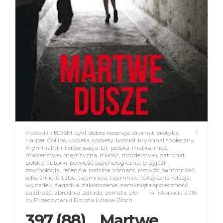
Posted in
BDSM
,
cykl
,
dobre recenzje
,
dramat
,
erotyka
,
1
Harper Collins
,
kobieta
,
kobiety
,
kościół
,
kryminał społeczny
,
Kryminał/thriller/sensacja
,
Lit. polska
,
matka
,
mąż
,
małżeństwo
,
mężczyzna
,
miłość
,
morderstwo
,
patronat
,
polskie autorki
,
powieść psychologiczna
,
przyjaźń
,
psychologia
,
recenzja
,
rodzina
,
romans
,
rozwód
,
samotność
,
seks
,
śmierć
,
tabu
,
tajemnica
,
tajemnice
,
toksyczna relacja
,
wypadek
,
zagadka
,
zakończenie
,
zamknięta społeczność
,
zazdrość
,
zbrodnia
,
zdrada
,
zemsta
,
zło
14 listopada 2018
by
Przeczytanki Dorota Lińska-Złoch
397 (88). „Martwe