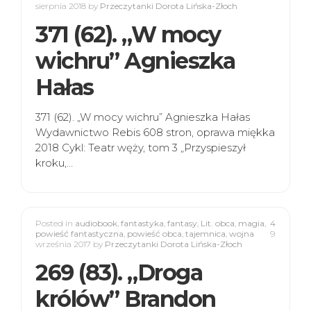
sierpnia 2018
by
Przeczytanki Dorota Lińska-Złoch
371 (62). „W mocy
wichru” Agnieszka
Hałas
371 (62). „W mocy wichru” Agnieszka Hałas
Wydawnictwo Rebis 608 stron, oprawa miękka
2018 Cykl: Teatr węży, tom 3 „Przyspieszył
kroku,…
Posted in
audiobook
,
fantastyka
,
fantasy
,
Lit. obca
,
magia
,
4
powieść fantastyczna
,
powieść obca
,
tajemnica
,
wojna
9
września 2017
by
Przeczytanki Dorota Lińska-Złoch
269 (83). „Droga
królów” Brandon