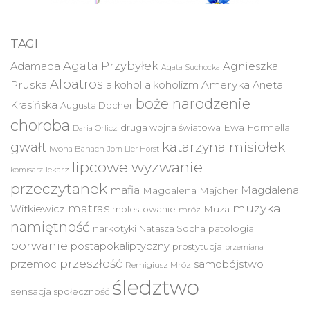
TAGI
Agata Przybyłek
Agnieszka
Adamada
Agata Suchocka
Albatros
Pruska
Ameryka
alkohol
alkoholizm
Aneta
boże narodzenie
Krasińska
Augusta Docher
choroba
druga wojna światowa
Ewa Formella
Daria Orlicz
katarzyna misiołek
gwałt
Iwona Banach
Jorn Lier Horst
lipcowe wyzwanie
lekarz
komisarz
przeczytanek
mafia
Magdalena
Magdalena Majcher
muzyka
matras
Witkiewicz
molestowanie
Muza
mróz
namiętność
narkotyki
Natasza Socha
patologia
porwanie
postapokaliptyczny
prostytucja
przemiana
przeszłość
przemoc
samobójstwo
Remigiusz Mróz
śledztwo
sensacja
społeczność