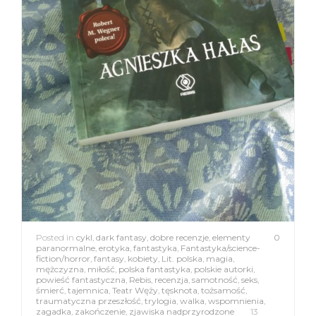
Posted in
cykl
,
dark fantasy
,
dobre recenzje
,
elementy
0
paranormalne
,
erotyka
,
fantastyka
,
Fantastyka/science-
fiction/horror
,
fantasy
,
kobiety
,
Lit. polska
,
magia
,
mężczyzna
,
miłość
,
polska fantastyka
,
polskie autorki
,
powieść fantastyczna
,
Rebis
,
recenzja
,
samotność
,
seks
,
śmierć
,
tajemnica
,
Teatr Węży
,
tęsknota
,
tożsamość
,
traumatyczna przeszłość
,
trylogia
,
walka
,
wspomnienia
,
zagadka
,
zakończenie
,
zjawiska nadprzyrodzone
13