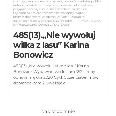
mężczyzna
,
morderstwo
,
natura
,
polska fantastyka
,
polskie
autorki
,
powieść fantastyczna
,
powieść młodzieżowa
,
przyjaźń
,
recenzja
,
seria
,
śmierć
,
szkoła
,
tajemnica
,
tajemnicza śmierć
,
tożsamość
,
wampiry
,
wątek
kryminalny
,
wiara
,
wiedźma
,
wilkołaki
,
zagadka
,
zakończenie
,
zjawiska nadprzyrodzone
4 kwietnia 2020
by
Przeczytanki Dorota Lińska-Złoch
485(13).„Nie wywołuj
wilka z lasu” Karina
Bonowicz
485(13).„Nie wywołuj wilka z lasu” Karina
Bonowicz Wydawnictwo Initium 352 strony,
oprawa miękka 2020 Cykl: Gdzie diabeł mówi
dobranoc, tom 2 Uważajcie…
Napisz do mnie