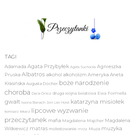
TAGI
Agata Przybyłek
Agnieszka
Adamada
Agata Suchocka
Albatros
Pruska
Ameryka
alkohol
alkoholizm
Aneta
boże narodzenie
Krasińska
Augusta Docher
choroba
druga wojna światowa
Ewa Formella
Daria Orlicz
katarzyna misiołek
gwałt
Iwona Banach
Jorn Lier Horst
lipcowe wyzwanie
lekarz
komisarz
przeczytanek
mafia
Magdalena
Magdalena Majcher
muzyka
matras
Witkiewicz
molestowanie
Muza
mróz