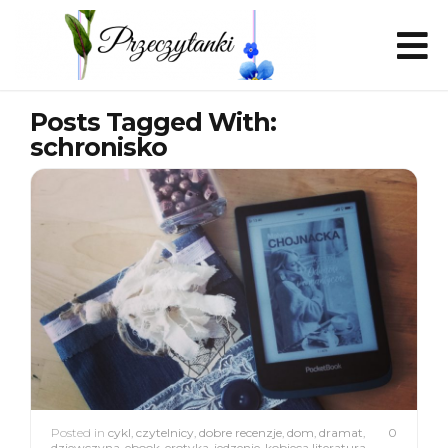
Posts Tagged With:
schronisko
Posted in
cykl
,
czytelnicy
,
dobre recenzje
,
dom
,
dramat
,
0
dziewczyna
,
ebook
,
erotyka
,
jedzenie
,
kobieca literatura
,