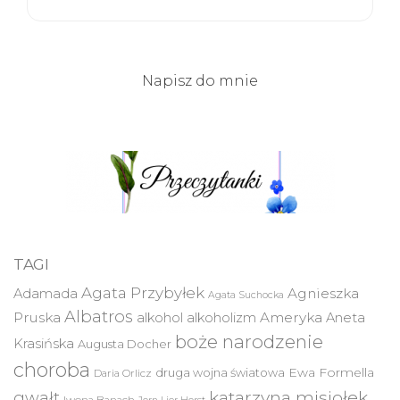
Napisz do mnie
TAGI
Agata Przybyłek
Agnieszka
Adamada
Agata Suchocka
Albatros
Pruska
Ameryka
alkohol
alkoholizm
Aneta
boże narodzenie
Krasińska
Augusta Docher
choroba
druga wojna światowa
Ewa Formella
Daria Orlicz
katarzyna misiołek
gwałt