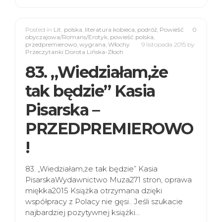
Posted in
Lit. polska
,
literatura kobieca
,
podróż
,
Powieść
0
obyczajowa/Romans/Erotyk
,
powieść polska
,
przedpremierowo
,
wygrana
,
Włochy
9 listopada 2015
by
Przeczytanki Dorota Lińska-Złoch
83. „Wiedziałam,że
tak będzie” Kasia
Pisarska –
PRZEDPREMIEROWO
!
83. „Wiedziałam,że tak będzie” Kasia
PisarskaWydawnictwo Muza271 stron, oprawa
miękka2015 Książka otrzymana dzięki
współpracy z Polacy nie gęsi.. Jeśli szukacie
najbardziej pozytywnej książki…