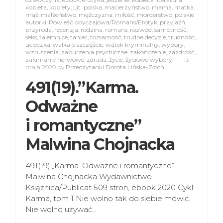
kobieta
,
kobiety
,
Lit. polska
,
macierzyństwo
,
mama
,
matka
,
mąż
,
małżeństwo
,
mężczyzna
,
miłość
,
morderstwo
,
polskie
autorki
,
Powieść obyczajowa/Romans/Erotyk
,
przyjaźń
,
przyroda
,
recenzja
,
rodzina
,
romans
,
rozwód
,
samotność
,
seks
,
tajemnice
,
taniec
,
tożsamość
,
trudne decyzje
,
trudności
,
ucieczka
,
walka o szczęście
,
wątek kryminalny
,
wybory
,
wzruszenia
,
zaburzenia psychiczne
,
zakończenie
,
zazdrość
,
załamanie nerwowe
,
zdrada
,
życie
,
życiowe wybory
13
maja 2020
by
Przeczytanki Dorota Lińska-Złoch
491(19).”Karma.
Odważne
i romantyczne”
Malwina Chojnacka
491(19).„Karma. Odważne i romantyczne”
Malwina Chojnacka Wydawnictwo
Książnica/Publicat 509 stron, ebook 2020 Cykl:
Karma, tom 1 Nie wolno tak do siebie mówić.
Nie wolno używać…