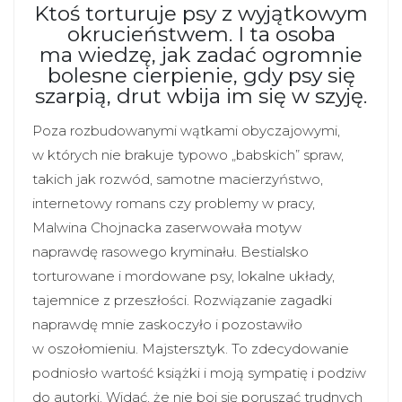
Ktoś torturuje psy z wyjątkowym
okrucieństwem. I ta osoba
ma wiedzę, jak zadać ogromnie
bolesne cierpienie, gdy psy się
szarpią, drut wbija im się w szyję.
Poza rozbudowanymi wątkami obyczajowymi,
w których nie brakuje typowo „babskich” spraw,
takich jak rozwód, samotne macierzyństwo,
internetowy romans czy problemy w pracy,
Malwina Chojnacka zaserwowała motyw
naprawdę rasowego kryminału. Bestialsko
torturowane i mordowane psy, lokalne układy,
tajemnice z przeszłości. Rozwiązanie zagadki
naprawdę mnie zaskoczyło i pozostawiło
w oszołomieniu. Majstersztyk. To zdecydowanie
podniosło wartość książki i moją sympatię i podziw
do autorki. Widać, że nie boi się poruszać trudnych