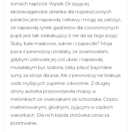
tomach naprzód. Wątek Oli szyjącej
ekstrawaganckie ubranka dla rozpieszczonych
piesków jest naprawdę ciekawy i mogę się założyć,
że naprawdę rynek gadżetów dla czworonożnych
pupili jest tak zaskakujący iż nie da się tego pojąć.
Śluby, bale maskowe, suknie i czapeczki? Moja
psica z pewnością uznałaby, że zwariowałam,
gdybym usiłowała jej coś ubrać i naprawdę
musiałabym być szalona, żeby płacić bajońskie
sumy za stroje dla psa. Ale z pewnością nie brakuje
osób myślących zupełnie odwrotnie. Z drugiej
strony autorka przeciwstawiła mopsy w
melonikach ze zwierzakami ze schroniska. Często
maltretowanymi, głodnymi, żyjącymi w ciężkich
warunkach. Dla nich każda złotówka oznacza
przetrwanie…