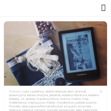
Posted in
cykl
,
czytelnicy
,
dobre recenzje
,
dom
,
dramat
,
0
dziewczyna
,
ebook
,
erotyka
,
jedzenie
,
kobieca literatura
,
kobieta
,
kobiety
,
Lit. polska
,
macierzyństwo
,
mama
,
matka
,
mąż
,
małżeństwo
,
mężczyzna
,
miłość
,
morderstwo
,
polskie autorki
,
Powieść obyczajowa/Romans/Erotyk
,
przyjaźń
,
przyroda
,
recenzja
,
rodzina
,
romans
,
rozwód
,
samotność
,
seks
,
tajemnice
,