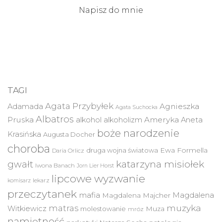
Napisz do mnie
TAGI
Agata Przybyłek
Agnieszka
Adamada
Agata Suchocka
Albatros
Pruska
Ameryka
alkohol
alkoholizm
Aneta
boże narodzenie
Krasińska
Augusta Docher
choroba
druga wojna światowa
Ewa Formella
Daria Orlicz
katarzyna misiołek
gwałt
Iwona Banach
Jorn Lier Horst
lipcowe wyzwanie
lekarz
komisarz
przeczytanek
mafia
Magdalena
Magdalena Majcher
muzyka
matras
Witkiewicz
molestowanie
Muza
mróz
namiętność