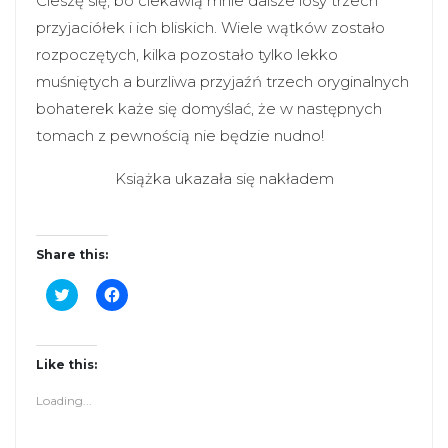
Cieszę się, bo ciekawią mnie dalsze losy trzech
przyjaciółek i ich bliskich. Wiele wątków zostało
rozpoczętych, kilka pozostało tylko lekko
muśniętych a burzliwa przyjaźń trzech oryginalnych
bohaterek każe się domyślać, że w następnych
tomach z pewnością nie będzie nudno!
Książka ukazała się nakładem
Share this:
C
C
l
l
i
i
c
c
k
k
t
t
Like this:
o
o
s
s
Loading...
h
h
a
a
r
r