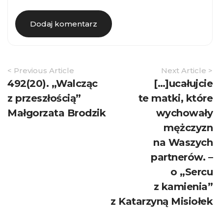
Article
< Previous Article
Next Article >
Navigation
492(20). „Walcząc
[…]ucałujcie
z przeszłością”
te matki, które
Małgorzata Brodzik
wychowały
mężczyzn
na Waszych
partnerów. –
o „Sercu
z kamienia”
z Katarzyną Misiołek