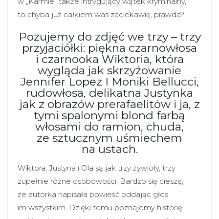
w „Karmie” także intrygujący wątek kryminalny,
to chyba już całkiem was zaciekawię, prawda?
Pozujemy do zdjęć we trzy – trzy
przyjaciółki: piękna czarnowłosa
i czarnooka Wiktoria, która
wygląda jak skrzyżowanie
Jennifer Lopez I Moniki Bellucci,
rudowłosa, delikatna Justynka
jak z obrazów prerafaelitów i ja, z
tymi spalonymi blond farbą
włosami do ramion, chuda,
ze sztucznym uśmiechem
na ustach.
Wiktora, Justyna i Ola są jak trzy żywioły, trzy
zupełnie różne osobowości. Bardzo się cieszę,
że autorka napisała powieść oddając głos
im wszystkim. Dzięki temu poznajemy historię