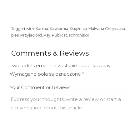
e
e
o
o
n
n
T
F
w
a
i
c
t
e
Tagged with:
Karma
,
Kawiarnia
,
Książnica
,
Malwina Chojnacka
,
t
b
pies
,
Przyjaciółki
,
Psy
,
Publicat
,
schronisko
e
o
r
o
(
k
O
(
Comments & Reviews
p
O
e
p
n
e
s
n
Twój adres email nie zostanie opublikowany.
i
s
n
i
Wymagane pola są oznaczone
*
n
n
e
n
Your Comment or Review:
w
e
w
w
i
w
n
i
d
n
o
d
w
o
)
w
)