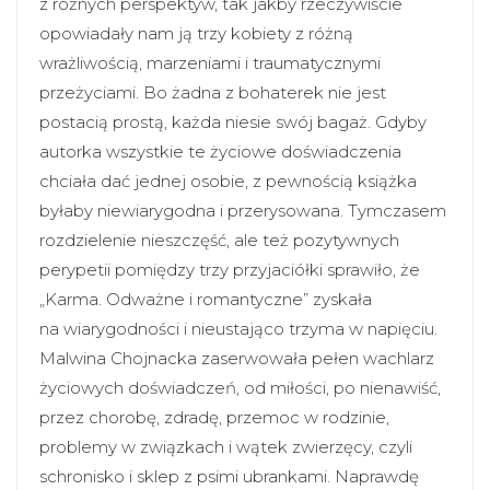
z różnych perspektyw, tak jakby rzeczywiście
opowiadały nam ją trzy kobiety z różną
wrażliwością, marzeniami i traumatycznymi
przeżyciami. Bo żadna z bohaterek nie jest
postacią prostą, każda niesie swój bagaż. Gdyby
autorka wszystkie te życiowe doświadczenia
chciała dać jednej osobie, z pewnością książka
byłaby niewiarygodna i przerysowana. Tymczasem
rozdzielenie nieszczęść, ale też pozytywnych
perypetii pomiędzy trzy przyjaciółki sprawiło, że
„Karma. Odważne i romantyczne” zyskała
na wiarygodności i nieustająco trzyma w napięciu.
Malwina Chojnacka zaserwowała pełen wachlarz
życiowych doświadczeń, od miłości, po nienawiść,
przez chorobę, zdradę, przemoc w rodzinie,
problemy w związkach i wątek zwierzęcy, czyli
schronisko i sklep z psimi ubrankami. Naprawdę