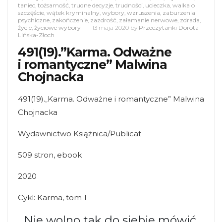
taniec
,
tożsamość
,
trudne decyzje
,
trudności
,
ucieczka
,
walka o
szczęście
,
wątek kryminalny
,
wybory
,
wzruszenia
,
zaburzenia
psychiczne
,
zakończenie
,
zazdrość
,
załamanie nerwowe
,
zdrada
,
życie
,
życiowe wybory
13 maja 2020
by
Przeczytanki Dorota
Lińska-Złoch
491(19).”Karma. Odważne
i romantyczne” Malwina
Chojnacka
491(19).
„
Karma. Odważne i romantyczne” Malwina
Chojnacka
Wydawnictwo Książnica/Publicat
509 stron, ebook
2020
Cykl: Karma, tom 1
Nie wolno tak do siebie mówić.