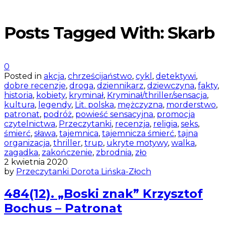
Posts Tagged With: Skarb
0
Posted in
akcja
,
chrześcijaństwo
,
cykl
,
detektywi
,
dobre recenzje
,
droga
,
dziennikarz
,
dziewczyna
,
fakty
,
historia
,
kobiety
,
kryminał
,
Kryminał/thriller/sensacja
,
kultura
,
legendy
,
Lit. polska
,
mężczyzna
,
morderstwo
,
patronat
,
podróż
,
powieść sensacyjna
,
promocja
czytelnictwa
,
Przeczytanki
,
recenzja
,
religia
,
seks
,
śmierć
,
sława
,
tajemnica
,
tajemnicza śmierć
,
tajna
organizacja
,
thriller
,
trup
,
ukryte motywy
,
walka
,
zagadka
,
zakończenie
,
zbrodnia
,
zło
2 kwietnia 2020
by
Przeczytanki Dorota Lińska-Złoch
484(12). „Boski znak” Krzysztof
Bochus – Patronat