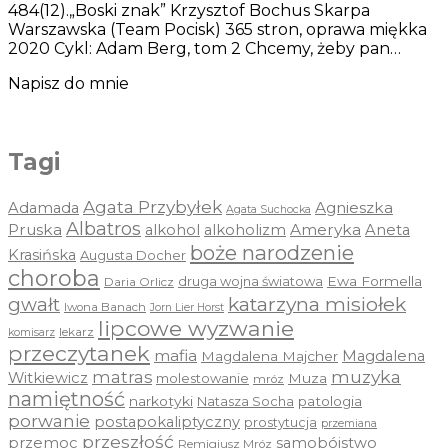
484(12).„Boski znak” Krzysztof Bochus Skarpa
Warszawska (Team Pocisk) 365 stron, oprawa miękka
2020 Cykl: Adam Berg, tom 2 Chcemy, żeby pan…
Napisz do mnie
Tagi
Agata Przybyłek
Agnieszka
Adamada
Agata Suchocka
Albatros
Pruska
Ameryka
alkohol
alkoholizm
Aneta
boże narodzenie
Krasińska
Augusta Docher
choroba
druga wojna światowa
Ewa Formella
Daria Orlicz
katarzyna misiołek
gwałt
Iwona Banach
Jorn Lier Horst
lipcowe wyzwanie
lekarz
komisarz
przeczytanek
mafia
Magdalena
Magdalena Majcher
muzyka
matras
Witkiewicz
molestowanie
Muza
mróz
namiętność
narkotyki
Natasza Socha
patologia
porwanie
postapokaliptyczny
prostytucja
przemiana
przeszłość
przemoc
samobójstwo
Remigiusz Mróz