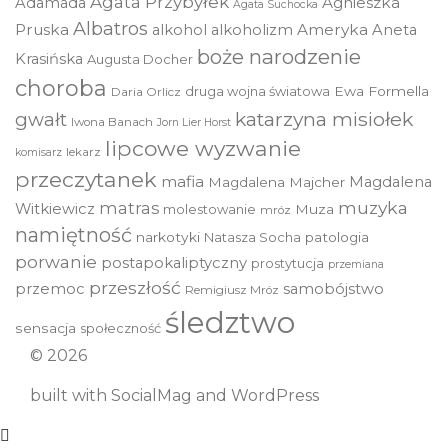
Agata Przybyłek
Agnieszka
Adamada
Agata Suchocka
Albatros
Pruska
Ameryka
alkohol
alkoholizm
Aneta
boże narodzenie
Krasińska
Augusta Docher
choroba
druga wojna światowa
Ewa Formella
Daria Orlicz
katarzyna misiołek
gwałt
Iwona Banach
Jorn Lier Horst
lipcowe wyzwanie
lekarz
komisarz
przeczytanek
mafia
Magdalena
Magdalena Majcher
muzyka
matras
Witkiewicz
molestowanie
Muza
mróz
namiętność
narkotyki
Natasza Socha
patologia
porwanie
postapokaliptyczny
prostytucja
przemiana
przeszłość
przemoc
samobójstwo
Remigiusz Mróz
śledztwo
sensacja
społeczność
© 2026
built with
SocialMag
and
WordPress