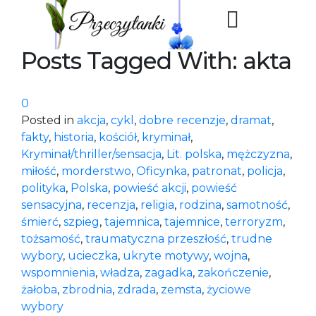
Posts Tagged With: akta
0
Posted in
akcja
,
cykl
,
dobre recenzje
,
dramat
,
fakty
,
historia
,
kościół
,
kryminał
,
Kryminał/thriller/sensacja
,
Lit. polska
,
mężczyzna
,
miłość
,
morderstwo
,
Oficynka
,
patronat
,
policja
,
polityka
,
Polska
,
powieść akcji
,
powieść
sensacyjna
,
recenzja
,
religia
,
rodzina
,
samotność
,
śmierć
,
szpieg
,
tajemnica
,
tajemnice
,
terroryzm
,
tożsamość
,
traumatyczna przeszłość
,
trudne
wybory
,
ucieczka
,
ukryte motywy
,
wojna
,
wspomnienia
,
władza
,
zagadka
,
zakończenie
,
żałoba
,
zbrodnia
,
zdrada
,
zemsta
,
życiowe
wybory