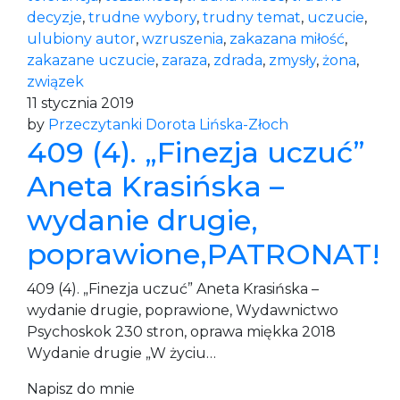
decyzje
,
trudne wybory
,
trudny temat
,
uczucie
,
ulubiony autor
,
wzruszenia
,
zakazana miłość
,
zakazane uczucie
,
zaraza
,
zdrada
,
zmysły
,
żona
,
związek
11 stycznia 2019
by
Przeczytanki Dorota Lińska-Złoch
409 (4). „Finezja uczuć”
Aneta Krasińska –
wydanie drugie,
poprawione,PATRONAT!
409 (4). „Finezja uczuć” Aneta Krasińska –
wydanie drugie, poprawione, Wydawnictwo
Psychoskok 230 stron, oprawa miękka 2018
Wydanie drugie „W życiu…
Napisz do mnie