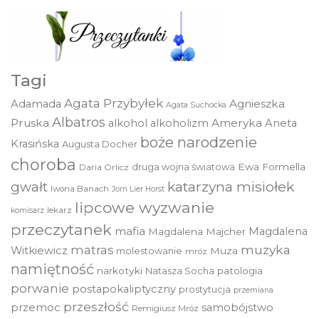
Tagi
Agata Przybyłek
Agnieszka
Adamada
Agata Suchocka
Albatros
Pruska
Ameryka
alkohol
alkoholizm
Aneta
boże narodzenie
Krasińska
Augusta Docher
choroba
druga wojna światowa
Ewa Formella
Daria Orlicz
katarzyna misiołek
gwałt
Iwona Banach
Jorn Lier Horst
lipcowe wyzwanie
lekarz
komisarz
przeczytanek
mafia
Magdalena
Magdalena Majcher
muzyka
matras
Witkiewicz
molestowanie
Muza
mróz
namiętność
narkotyki
Natasza Socha
patologia
porwanie
postapokaliptyczny
prostytucja
przemiana
przeszłość
przemoc
samobójstwo
Remigiusz Mróz