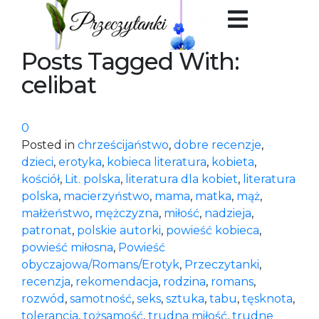
Posts Tagged With:
celibat
0
Posted in
chrześcijaństwo
,
dobre recenzje
,
dzieci
,
erotyka
,
kobieca literatura
,
kobieta
,
kościół
,
Lit. polska
,
literatura dla kobiet
,
literatura
polska
,
macierzyństwo
,
mama
,
matka
,
mąż
,
małżeństwo
,
mężczyzna
,
miłość
,
nadzieja
,
patronat
,
polskie autorki
,
powieść kobieca
,
powieść miłosna
,
Powieść
obyczajowa/Romans/Erotyk
,
Przeczytanki
,
recenzja
,
rekomendacja
,
rodzina
,
romans
,
rozwód
,
samotność
,
seks
,
sztuka
,
tabu
,
tęsknota
,
tolerancja
,
tożsamość
,
trudna miłość
,
trudne