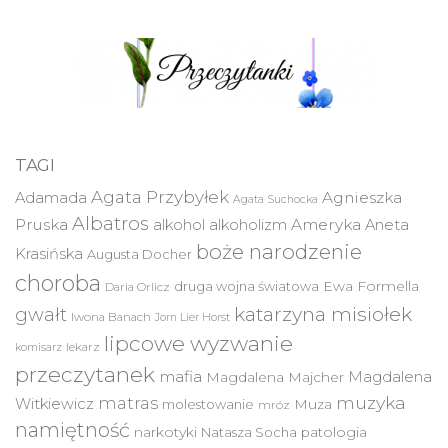
TAGI
Agata Przybyłek
Agnieszka
Adamada
Agata Suchocka
Albatros
Pruska
Ameryka
alkohol
alkoholizm
Aneta
boże narodzenie
Krasińska
Augusta Docher
choroba
druga wojna światowa
Ewa Formella
Daria Orlicz
katarzyna misiołek
gwałt
Iwona Banach
Jorn Lier Horst
lipcowe wyzwanie
lekarz
komisarz
przeczytanek
mafia
Magdalena
Magdalena Majcher
muzyka
matras
Witkiewicz
molestowanie
Muza
mróz
namiętność
narkotyki
Natasza Socha
patologia