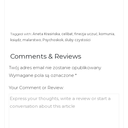
a
a
r
r
e
e
o
o
n
n
T
F
w
a
i
c
t
e
Tagged with:
Aneta Krasińska
,
celibat
,
finezja uczuć
,
komunia
,
t
b
ksiądz
,
malarstwo
,
Psychoskok
,
śluby czystości
e
o
r
o
(
k
O
(
Comments & Reviews
p
O
e
p
n
e
s
n
Twój adres email nie zostanie opublikowany.
i
s
n
i
Wymagane pola są oznaczone
*
n
n
e
n
Your Comment or Review:
w
e
w
w
i
w
n
i
d
n
o
d
w
o
)
w
)