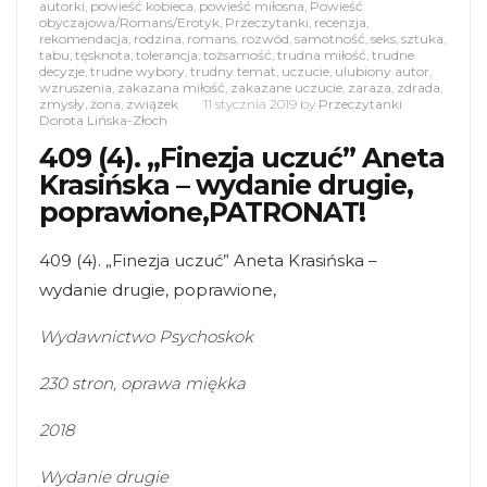
autorki
,
powieść kobieca
,
powieść miłosna
,
Powieść
obyczajowa/Romans/Erotyk
,
Przeczytanki
,
recenzja
,
rekomendacja
,
rodzina
,
romans
,
rozwód
,
samotność
,
seks
,
sztuka
,
tabu
,
tęsknota
,
tolerancja
,
tożsamość
,
trudna miłość
,
trudne
decyzje
,
trudne wybory
,
trudny temat
,
uczucie
,
ulubiony autor
,
wzruszenia
,
zakazana miłość
,
zakazane uczucie
,
zaraza
,
zdrada
,
zmysły
,
żona
,
związek
11 stycznia 2019
by
Przeczytanki
Dorota Lińska-Złoch
409 (4). „Finezja uczuć” Aneta
Krasińska – wydanie drugie,
poprawione,PATRONAT!
409 (4). „Finezja uczuć” Aneta Krasińska –
wydanie drugie, poprawione,
Wydawnictwo Psychoskok
230 stron, oprawa miękka
2018
Wydanie drugie