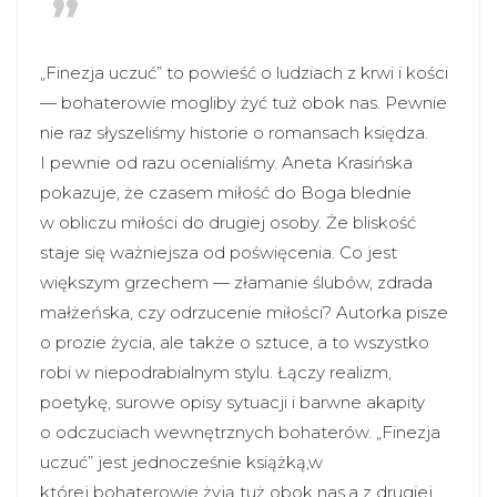
„Finezja uczuć” to powieść o ludziach z krwi i kości
— bohaterowie mogliby żyć tuż obok nas. Pewnie
nie raz słyszeliśmy historie o romansach księdza.
I pewnie od razu ocenialiśmy. Aneta Krasińska
pokazuje, że czasem miłość do Boga blednie
w obliczu miłości do drugiej osoby. Że bliskość
staje się ważniejsza od poświęcenia. Co jest
większym grzechem — złamanie ślubów, zdrada
małżeńska, czy odrzucenie miłości? Autorka pisze
o prozie życia, ale także o sztuce, a to wszystko
robi w niepodrabialnym stylu. Łączy realizm,
poetykę, surowe opisy sytuacji i barwne akapity
o odczuciach wewnętrznych bohaterów. „Finezja
uczuć” jest jednocześnie książką,w
której bohaterowie żyją tuż obok nas,a z drugiej