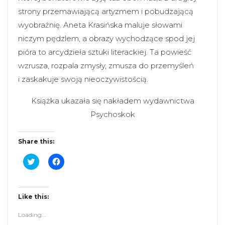
strony przemawiającą artyzmem i pobudzającą
wyobraźnię. Aneta Krasińska maluje słowami
niczym pędzlem, a obrazy wychodzące spod jej
pióra to arcydzieła sztuki literackiej. Ta powieść
wzrusza, rozpala zmysły, zmusza do przemyśleń
i zaskakuje swoją nieoczywistością.
Książka ukazała się nakładem wydawnictwa
Psychoskok
Share this:
C
C
l
l
i
i
c
c
k
k
t
t
Like this:
o
o
s
s
Loading...
h
h