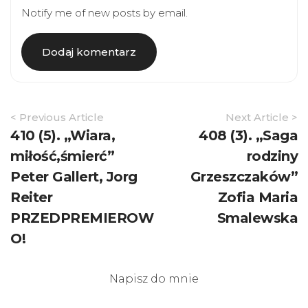
Notify me of new posts by email.
Article
< Previous Article
Next Article >
Navigation
410 (5). „Wiara,
408 (3). „Saga
miłość,śmierć”
rodziny
Peter Gallert, Jorg
Grzeszczaków”
Reiter
Zofia Maria
PRZEDPREMIEROW
Smalewska
O!
Napisz do mnie