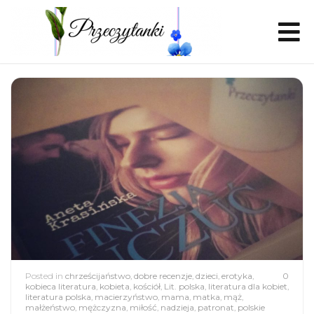
Posted in
chrześcijaństwo
,
dobre recenzje
,
dzieci
,
erotyka
,
0
kobieca literatura
,
kobieta
,
kościół
,
Lit. polska
,
literatura dla kobiet
,
literatura polska
,
macierzyństwo
,
mama
,
matka
,
mąż
,
małżeństwo
,
mężczyzna
,
miłość
,
nadzieja
,
patronat
,
polskie