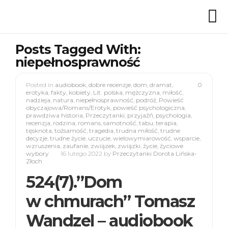
Posts Tagged With:
niepełnosprawność
Posted in
audiobook
,
dobre recenzje
,
dom
,
dramat
,
0
erotyka
,
fakty
,
kobiety
,
Lit. polska
,
mężczyzna
,
miłość
,
nadzieja
,
natura
,
niepełnosprawność
,
podróż
,
Powieść
obyczajowa/Romans/Erotyk
,
powieść psychologiczna
,
prawdziwa historia
,
Przeczytanki
,
przyjaźń
,
psychologia
,
recenzja
,
rodzina
,
romans
,
samotność
,
tabu
,
terapia
,
tęsknota
,
tożsamość
,
tragedia
,
trudna miłość
,
trudne
decyzje
,
trudne życie
,
uczucie
,
wielowymiarowość
,
wsparcie
,
wzruszenia
,
zaufanie
,
związek
,
związki
,
życie
,
życiowe
wybory
16 lutego 2022
by
Przeczytanki Dorota Lińska-
Złoch
524(7).”Dom
w chmurach” Tomasz
Wandzel – audiobook