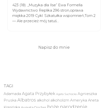
423 (18). „Muzyka dla Ilse” Ewa Formella
Wydawnictwo Replika 296 stron,oprawa
miękka 2019 Cykl: Szkatułka wspomnień,Tom 2
— Ale przecież mój tatuś…
Napisz do mnie
TAGI
Agata Przybyłek
Agnieszka
Adamada
Agata Suchocka
Albatros
Pruska
Ameryka
alkohol
alkoholizm
Aneta
boże narodzenie
Krasińska
Augusta Docher