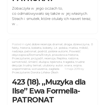
Zobaczyła w jego oczach to,
co odmalowywało się także w jej własnych.
Strach i smutek, które otulały ich nawet teraz,
w …
Posted in
cykl
,
dobre recenzje
,
dramat
,
droga
,
dziewczyna
,
0
fakty
,
historia
,
kobieta
,
kobiety
,
Lit. polska
,
matka
,
miłość
,
nadzieja
,
patronat
,
podróż
,
polskie autorki
,
Powieść
obyczajowa/Romans/Erotyk
,
prawdziwa historia
,
Przeczytanki
,
przyjaźń
,
recenzja
,
Replika
,
rodzina
,
samotność
,
śmierć
,
służąca
,
tęsknota
,
tragedia
,
trudne
decyzje
,
trudny temat
,
ulubiony autor
,
wiara
,
wojna
,
wspomnienia
,
wzruszenia
,
zagłada
1 maja 2019
by
Przeczytanki Dorota Lińska-Złoch
423 (18). „Muzyka dla
Ilse” Ewa Formella-
PATRONAT