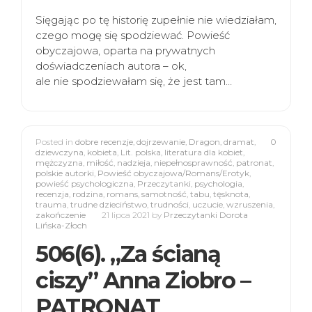
Sięgając po tę historię zupełnie nie wiedziałam,
czego mogę się spodziewać. Powieść
obyczajowa, oparta na prywatnych
doświadczeniach autora – ok,
ale nie spodziewałam się, że jest tam…
Posted in
dobre recenzje
,
dojrzewanie
,
Dragon
,
dramat
,
0
dziewczyna
,
kobieta
,
Lit. polska
,
literatura dla kobiet
,
mężczyzna
,
miłość
,
nadzieja
,
niepełnosprawność
,
patronat
,
polskie autorki
,
Powieść obyczajowa/Romans/Erotyk
,
powieść psychologiczna
,
Przeczytanki
,
psychologia
,
recenzja
,
rodzina
,
romans
,
samotność
,
tabu
,
tęsknota
,
trauma
,
trudne dzieciństwo
,
trudności
,
uczucie
,
wzruszenia
,
zakończenie
21 lipca 2021
by
Przeczytanki Dorota
Lińska-Złoch
506(6). „Za ścianą
ciszy” Anna Ziobro –
PATRONAT