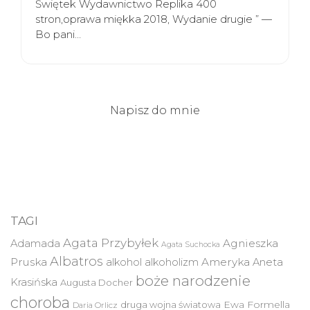
Świętek Wydawnictwo Replika 400
stron,oprawa miękka 2018, Wydanie drugie ” —
Bo pani…
Napisz do mnie
TAGI
Agata Przybyłek
Agnieszka
Adamada
Agata Suchocka
Albatros
Pruska
Ameryka
alkohol
alkoholizm
Aneta
boże narodzenie
Krasińska
Augusta Docher
choroba
druga wojna światowa
Ewa Formella
Daria Orlicz