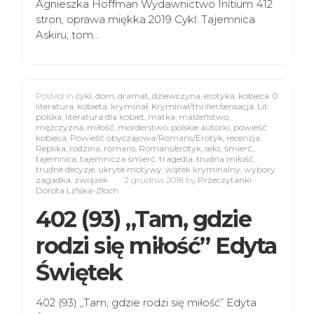
Agnieszka Hoffman Wydawnictwo Initium 412
stron, oprawa miękka 2019 Cykl: Tajemnica
Askiru, tom…
Posted in
cykl
,
dom
,
dramat
,
dziewczyna
,
erotyka
,
kobieca
0
literatura
,
kobieta
,
kryminał
,
Kryminał/thriller/sensacja
,
Lit.
polska
,
literatura dla kobiet
,
matka
,
małżeństwo
,
mężczyzna
,
miłość
,
morderstwo
,
polskie autorki
,
powieść
kobieca
,
Powieść obyczajowa/Romans/Erotyk
,
recenzja
,
Replika
,
rodzina
,
romans
,
Romans/erotyk
,
seks
,
śmierć
,
tajemnica
,
tajemnicza śmierć
,
tragedia
,
trudna miłość
,
trudne decyzje
,
ukryte motywy
,
wątek kryminalny
,
wybory
,
zagadka
,
związek
2 grudnia 2018
by
Przeczytanki
Dorota Lińska-Złoch
402 (93) „Tam, gdzie
rodzi się miłość” Edyta
Świętek
402 (93) „Tam, gdzie rodzi się miłość” Edyta