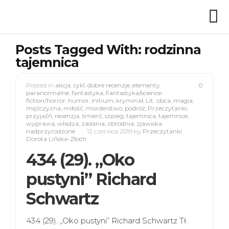
Posts Tagged With: rodzinna
tajemnica
Posted in
akcja
,
cykl
,
dobre recenzje
,
elementy
0
paranormalne
,
fantastyka
,
Fantastyka/science-
fiction/horror
,
humor
,
Initium
,
kryminał
,
Lit. obca
,
magia
,
mężczyzna
,
miłość
,
morderstwo
,
podróż
,
Przeczytanki
,
przyjaźń
,
recenzja
,
śmierć
,
szpieg
,
tajemnica
,
tajemnice
,
wyprawa
,
władza
,
zadania
,
zbrodnia
,
zjawiska
nadprzyrodzone
12 czerwca 2019
by
Przeczytanki
Dorota Lińska-Złoch
434 (29). „Oko
pustyni” Richard
Schwartz
434 (29). „Oko pustyni” Richard Schwartz Tł.