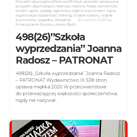
Powieść obyczajowa/Romans/Erotyk
,
powieść sensacyjna
,
przyjaźń
,
psychologia
,
recenzja
,
rodzina
,
Rosja
,
samotność
,
śmierć
,
sport
,
szpieg
,
tajemnica
,
tajemnicza śmierć
,
tajna
organizacja
,
tożsamość
,
trening
,
trudne wybory
,
wątek
kryminalny
,
zagadka
,
zbrodnia
30 czerwca 2020
by
Przeczytanki Dorota Lińska-Złoch
498(26)”Szkoła
wyprzedzania” Joanna
Radosz – PATRONAT
498(26).„Szkoła wyprzedzania” Joanna Radosz
– PATRONAT Wydawnictwo IX 538 stron,
oprawa miękka 2020 W przeciwieństwie
do przeważającej większości społeczeństwa,
nigdy nie nazywał…