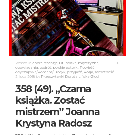
Posted in
dobre recenzje
,
Lit. polska
,
mężczyzna
,
0
opowiadania
,
podróż
,
polskie autorki
,
Powieść
obyczajowa/Romans/Erotyk
,
przyjaźń
,
Rosja
,
samotność
2 lipca 2018
by
Przeczytanki Dorota Lińska-Złoch
358 (49). „Czarna
książka. Zostać
mistrzem” Joanna
Krystyna Radosz