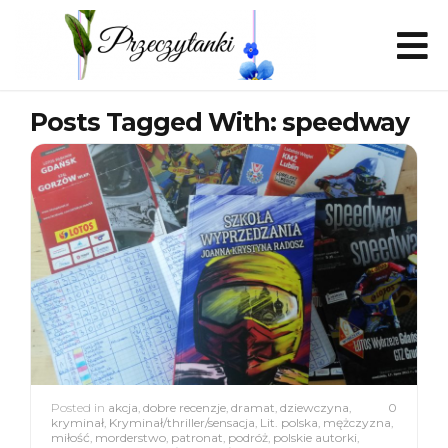
Posts Tagged With: speedway
Posted in
akcja
,
dobre recenzje
,
dramat
,
dziewczyna
,
0
kryminał
,
Kryminał/thriller/sensacja
,
Lit. polska
,
mężczyzna
,
miłość
,
morderstwo
,
patronat
,
podróż
,
polskie autorki
,