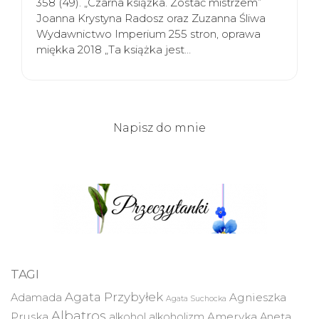
358 (49). „Czarna książka. Zostać mistrzem”
Joanna Krystyna Radosz oraz Zuzanna Śliwa
Wydawnictwo Imperium 255 stron, oprawa
miękka 2018 „Ta książka jest…
Napisz do mnie
TAGI
Agata Przybyłek
Agnieszka
Adamada
Agata Suchocka
Albatros
Pruska
Ameryka
alkohol
alkoholizm
Aneta