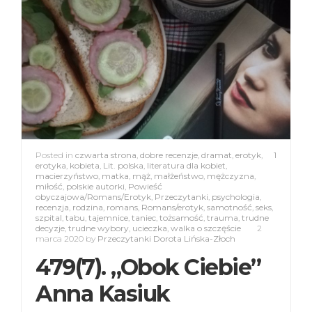
Posted in
czwarta strona
,
dobre recenzje
,
dramat
,
erotyk
,
1
erotyka
,
kobieta
,
Lit. polska
,
literatura dla kobiet
,
macierzyństwo
,
matka
,
mąż
,
małżeństwo
,
mężczyzna
,
miłość
,
polskie autorki
,
Powieść
obyczajowa/Romans/Erotyk
,
Przeczytanki
,
psychologia
,
recenzja
,
rodzina
,
romans
,
Romans/erotyk
,
samotność
,
seks
,
szpital
,
tabu
,
tajemnice
,
taniec
,
tożsamość
,
trauma
,
trudne
decyzje
,
trudne wybory
,
ucieczka
,
walka o szczęście
2
marca 2020
by
Przeczytanki Dorota Lińska-Złoch
479(7). „Obok Ciebie”
Anna Kasiuk