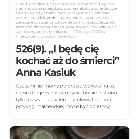
tabu
,
tajemnica
,
toksyczna relacja
,
tożsamość
,
tragedia
,
traumatyczna przeszłość
,
trudna miłość
,
trudne decyzje
,
trudne wybory
,
trudne życie
,
trudny temat
,
ucieczka
,
uczucie
,
wątek kryminalny
,
wybór
,
zakazana miłość
,
zakazane uczucie
,
zakończenie
,
zamknięta społeczność
,
zazdrość
,
zbrodnia
,
zdrada
,
żona
,
związek
,
związki
,
życie
,
życiowe wybory
,
zły chłopak
23 lutego 2022
by
Przeczytanki Dorota Lińska-Złoch
526(9). „I będę cię
kochać aż do śmierci”
Anna Kasiuk
Czasami nie mamy po prostu wpływu na to,
co się dzieje w naszym życiu, bo nie jest ono
tylko naszym udziałem. Tytułowy fragment
przysięgi małżeńskiej może być obietnicą…