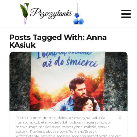
Posts Tagged With: Anna
KAsiuk
Posted in
dom
,
dramat
,
dzieci
,
dziewczyna
,
kobieca
0
literatura
,
kobieta
,
kobiety
,
Lit. polska
,
macierzyństwo
,
matka
,
mąż
,
małżeństwo
,
mężczyzna
,
miłość
,
polskie
autorki
,
Powieść obyczajowa/Romans/Erotyk
,
Przeczytanki
,
recenzja
,
rodzina
,
romans
,
samotność
,
śmierć
,