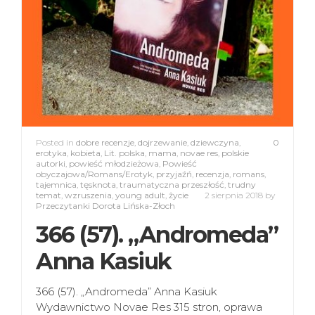
Posted in
dobre recenzje
,
dojrzewanie
,
dziewczyna
,
0
erotyka
,
kobieta
,
Lit. polska
,
mama
,
novae res
,
polskie
autorki
,
powieść młodzieżowa
,
Powieść
obyczajowa/Romans/Erotyk
,
przyjaźń
,
recenzja
,
romans
,
tajemnica
,
tęsknota
,
traumatyczna przeszłość
,
trudny
temat
,
wzruszenia
,
young adult
,
życie
2 sierpnia 2018
by
Przeczytanki Dorota Lińska-Złoch
366 (57). „Andromeda”
Anna Kasiuk
366 (57). „Andromeda” Anna Kasiuk
Wydawnictwo Novae Res 315 stron, oprawa