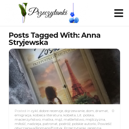
Posts Tagged With: Anna
Stryjewska
Posted in
cykl
,
dobre recenzje
,
dojrzewanie
,
dom
,
dramat
,
0
emigracja
,
kobieca literatura
,
kobieta
,
Lit. polska
,
macierzyństwo
,
matka
,
mąż
,
małżeństwo
,
mężczyzna
,
miłość
,
nadzieja
,
patronat
,
podróż
,
polskie autorki
,
Powieść
obyczajowa/Romans/Erotyk
,
Przeczytanki
,
recenzja
,