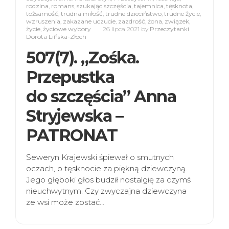
rodzina
,
romans
,
szukając szczęścia
,
tajemnica
,
tęsknota
,
tożsamość
,
trudna miłość
,
trudne dzieciństwo
,
trudne życie
,
wzruszenia
,
zakazane uczucie
,
zazdrość
,
żona
,
związek
,
życie
,
życiowe wybory
26 lipca 2021
by
Przeczytanki
Dorota Lińska-Złoch
507(7). „Zośka.
Przepustka
do szczęścia” Anna
Stryjewska –
PATRONAT
Seweryn Krajewski śpiewał o smutnych
oczach, o tęsknocie za piękną dziewczyną.
Jego głęboki głos budził nostalgię za czymś
nieuchwytnym. Czy zwyczajna dziewczyna
ze wsi może zostać…