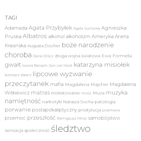
TAGI
Agata Przybyłek
Agnieszka
Adamada
Agata Suchocka
Albatros
Pruska
Ameryka
alkohol
alkoholizm
Aneta
boże narodzenie
Krasińska
Augusta Docher
choroba
druga wojna światowa
Ewa Formella
Daria Orlicz
katarzyna misiołek
gwałt
Iwona Banach
Jorn Lier Horst
lipcowe wyzwanie
lekarz
komisarz
przeczytanek
mafia
Magdalena
Magdalena Majcher
muzyka
matras
Witkiewicz
molestowanie
Muza
mróz
namiętność
narkotyki
Natasza Socha
patologia
porwanie
postapokaliptyczny
prostytucja
przemiana
przeszłość
przemoc
samobójstwo
Remigiusz Mróz
śledztwo
sensacja
społeczność