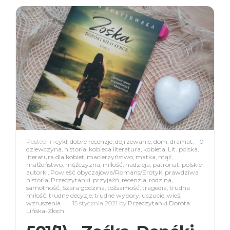
Posted in
cykl
,
dobre recenzje
,
dojrzewanie
,
dom
,
dramat
,
0
dziewczyna
,
historia
,
kobieca literatura
,
kobieta
,
Lit. polska
,
literatura dla kobiet
,
macierzyństwo
,
matka
,
mąż
,
małżeństwo
,
mężczyzna
,
miłość
,
nadzieja
,
patronat
,
polskie
autorki
,
Powieść obyczajowa/Romans/Erotyk
,
prawdziwa
historia
,
Przeczytanki
,
przyjaźń
,
recenzja
,
rodzina
,
samotność
,
Szara godzina
,
tożsamość
,
tragedia
,
trudna
miłość
,
trudne decyzje
,
trudne wybory
,
uczucie
,
wieś
,
wzruszenia
15 stycznia 2021
by
Przeczytanki Dorota
Lińska-Złoch