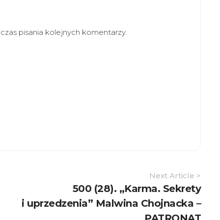
zas pisania kolejnych komentarzy.
Next Article >
500 (28). „Karma. Sekrety
i uprzedzenia” Malwina Chojnacka –
PATRONAT