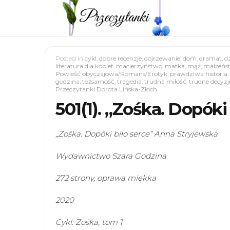
Posted in
cykl
,
dobre recenzje
,
dojrzewanie
,
dom
,
dramat
,
d
literatura dla kobiet
,
macierzyństwo
,
matka
,
mąż
,
małżeńs
Powieść obyczajowa/Romans/Erotyk
,
prawdziwa historia
,
godzina
,
tożsamość
,
tragedia
,
trudna miłość
,
trudne decyzj
Przeczytanki Dorota Lińska-Złoch
501(1). „Zośka. Dopók
„Zośka. Dopóki biło serce” Anna Stryjewska
Wydawnictwo Szara Godzina
272 strony, oprawa miękka
2020
Cykl: Zośka, tom 1