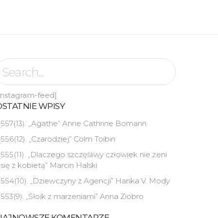
instagram-feed]
OSTATNIE WPISY
557(13). „Agathe” Anne Cathrine Bomann
556(12). „Czarodziej” Colm Toibin
555(11). „Dlaczego szczęśliwy człowiek nie żeni
się z kobietą” Marcin Halski
554(10). „Dziewczyny z Agencji” Hanka V. Mody
553(9). „Słoik z marzeniami” Anna Ziobro
NAJNOWSZE KOMENTARZE