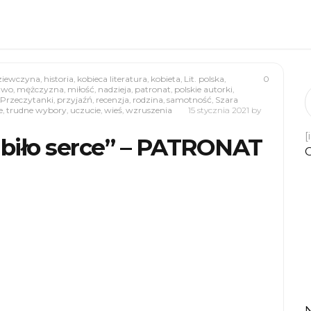
ziewczyna
,
historia
,
kobieca literatura
,
kobieta
,
Lit. polska
,
0
two
,
mężczyzna
,
miłość
,
nadzieja
,
patronat
,
polskie autorki
,
Przeczytanki
,
przyjaźń
,
recenzja
,
rodzina
,
samotność
,
Szara
e
,
trudne wybory
,
uczucie
,
wieś
,
wzruszenia
15 stycznia 2021
by
[
i biło serce” – PATRONAT