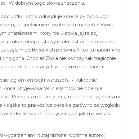
ści. W dobrym tego słowa znaczeniu.
opciuszku, który odnajduje księcia by żyć długo
 życiem, za spełnieniem osobistych marzeń. Główna
 charakterem, który nie ułatwia jej relacji
rzyjąć ukorzonej postawy i cała jest buntem wobec
uż zaczęłam od literackich porównań to i tu napomknę
i Antygoną. Chociaż Zosia nie kończy tak tragicznie
i z powodu narzucanych jej norm i powinności.
iesie ogrom emocji i wzruszeń. Kilkukrotnie
em. Anna Stryjewska tak niesamowicie operuje
ości. Przeplata realizm z nutą magii, bawi się różnymi
. Ta książka to prawdziwa perełka zarówno ze względu
zane tło historyczno-obyczajowe jak i na wysoki
i wydarzeniami (tutaj historia rodzinna autorki),