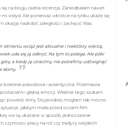
 się na blogu żadna recenzja. Zaniedbałam nawet
e mi wstyd. Ale ponieważ wkrótce na rynku ukaże się
m okazję nadrobić zaległości i zachęcić Was
istnieniu wciąż jest aktualne i niektórzy wierzą,
wiek uda się ją odkryć. Na tym to polega. Ale póki
óry, a kiedy ją utracimy, nie potrafimy udźwignąć
a słomy.
st boleśnie prawdziwa i autentyczna. Przemawia
postaciami i głębią emocji. Właśnie tego szukam
ytając powieść Anny Stryjewskiej mogłam tak mocno
 sytuacje, jakbym miała przed oczami film
kiej wsi są ukazane w sposób jednocześnie
h czynności, pracy na roli czy tradycji wiejskich