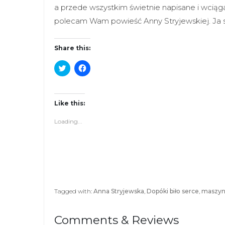
a przede wszystkim świetnie napisane i wciąg
polecam Wam powieść Anny Stryjewskiej. Ja s
Share this:
C
C
l
l
i
i
c
c
k
k
t
t
Like this:
o
o
s
s
Loading...
h
h
a
a
r
r
e
e
o
o
n
n
T
F
w
a
i
c
t
e
Tagged with:
Anna Stryjewska
,
Dopóki biło serce
,
maszyna
t
b
e
o
r
o
(
k
Comments & Reviews
O
(