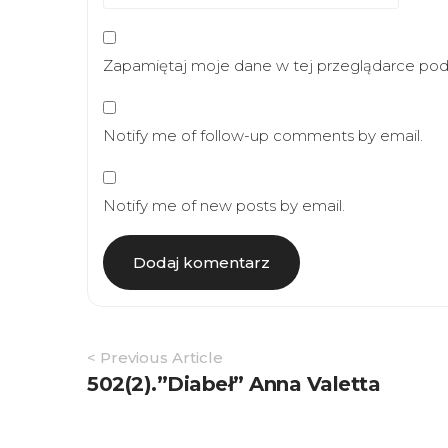
Zapamiętaj moje dane w tej przeglądarce podc
Notify me of follow-up comments by email.
Notify me of new posts by email.
Article
< Previous Article
Navigation
502(2).”Diabeł” Anna Valetta