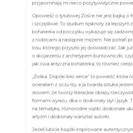
przypominają mi nieco pozytywistyczne powie
Opowieść o tytułowej Zośce nie jest bajką o K
i szczęśliwie. To studium tęsknoty za lepszym
bohaterka od początku wykazuje się zadziornym
z rodzicami a następnie mężem. Nie potrafi p
losu, którego przyszło jej doświadczać. Jak j
o skojarzeniu z archetypem buntowniczki, czyl
jak owa antyczna bohaterka, to również cierp
„Zośka. Dopóki biło serce” to powieść, która n
ocierałam z oczu łzy, a ja twarda sztuka jest
słowem, że tworzy literackie obrazy rzeczywist
formami wyrazu, dba o doskonały styl i język
na tematykę, różnorodne wątki, doskonale uka
artyzm i doskonały warsztat autorki.
Jeżeli lubicie książki inspirowane autentycznym