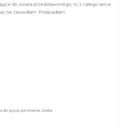
ające do świata przedstawionego, to z całego serca
ię nie zawiodłam. Przepadłam.
 do szycia
,
poronienie
,
Zośka