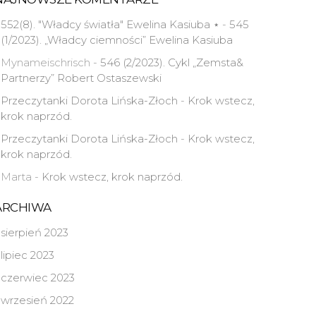
552(8). "Władcy światła" Ewelina Kasiuba ⋆
-
545
(1/2023). „Władcy ciemności” Ewelina Kasiuba
Mynameischrisch
-
546 (2/2023). Cykl „Zemsta&
Partnerzy” Robert Ostaszewski
Przeczytanki Dorota Lińska-Złoch
-
Krok wstecz,
krok naprzód.
Przeczytanki Dorota Lińska-Złoch
-
Krok wstecz,
krok naprzód.
Marta
-
Krok wstecz, krok naprzód.
ARCHIWA
sierpień 2023
lipiec 2023
czerwiec 2023
wrzesień 2022