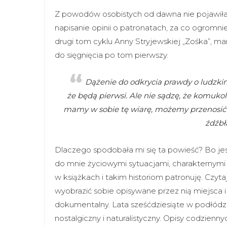
Z powodów osobistych od dawna nie pojawiła
napisanie opinii o patronatach, za co ogromni
drugi tom cyklu Anny Stryjewskiej „Zośka”, ma
do sięgnięcia po tom pierwszy.
Dążenie do odkrycia prawdy o ludzkim 
że będą pierwsi. Ale nie sądzę, że komukol
mamy w sobie tę wiarę, możemy przenosić g
źdźbł
Dlaczego spodobała mi się ta powieść? Bo je
do mnie życiowymi sytuacjami, charakternymi 
w książkach i takim historiom patronuję. Cz
wyobrazić sobie opisywane przez nią miejsca i
dokumentalny. Lata sześćdziesiąte w podłódz
nostalgiczny i naturalistyczny. Opisy codziennyc