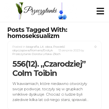
Posts Tagged With:
homoseksualizm
Posted in
biografia
,
Lit. obca
,
Powieść
0
obyczajowa/Romans/Erotyk
13 sierpnia 2023
by
Przeczytanki Dorota Lińska-Złoch
556(12). „Czarodziej”
Colm Toibin
W kawiarniach, które niedawno otworzyły
swoje podwoje, toczyły się w grupkach
wnikliwe dyskusje. Chociaż ci ludzie byli
zaledwie kilka lat od niego starsi, sprawiali…