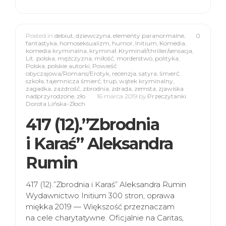
Posted in
debiut
,
dziewczyna
,
elementy paranormalne
,
0
fantastyka
,
homoseksualizm
,
humor
,
Initium
,
Komedia
,
komedia kryminalna
,
kryminał
,
Kryminał/thriller/sensacja
,
Lit. polska
,
mężczyzna
,
miłość
,
morderstwo
,
polityka
,
Polska
,
polskie autorki
,
Powieść
obyczajowa/Romans/Erotyk
,
recenzja
,
satyra
,
śmierć
,
szkoła
,
tajemnicza śmierć
,
trup
,
wątek kryminalny
,
zagadka
,
zazdrość
,
zbrodnia
,
zdrada
,
zemsta
,
zjawiska
nadprzyrodzone
,
zło
16 marca 2019
by
Przeczytanki
Dorota Lińska-Złoch
417 (12).”Zbrodnia
i Karaś” Aleksandra
Rumin
417 (12).”Zbrodnia i Karaś” Aleksandra Rumin
Wydawnictwo Initium 300 stron, oprawa
miękka 2019 — Większość przeznaczam
na cele charytatywne. Oficjalnie na Caritas,