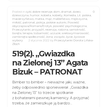
Posted in
cykl
,
dobre recenzje
,
dom
,
dramat
,
dzieci
,
0
dziewczyna
,
humor
,
kobieta
,
kobiety
,
Komedia
,
Lit. polska
,
macierzyństwo
,
matka
,
mąż
,
małżeństwo
,
mężczyzna
,
miłość
,
patronat
,
policja
,
polskie autorki
,
Powieść
obyczajowa/Romans/Erotyk
,
powieść psychologiczna
,
Przeczytanki
,
przyjaźń
,
recenzja
,
rodzina
,
samotność
,
święta
,
terapia
,
tożsamość
,
uczucie
,
wielowymiarowość
,
zamknięta społeczność
,
żona
,
związki
,
życie
,
życiowe
wybory
2 stycznia 2022
by
Przeczytanki Dorota Lińska-
Złoch
519(2). „Gwiazdka
na Zielonej 13” Agata
Bizuk – PATRONAT
Bimber to bimber – nieważne jaki, ważne,
żeby odpowiednio sponiewierał. „Gwiazdka
na Zielonej 13” to trzecie spotkanie
z bohaterami pewnej kamienicy. A przyznać
trzeba, że zamieszkuje ją bardzo…