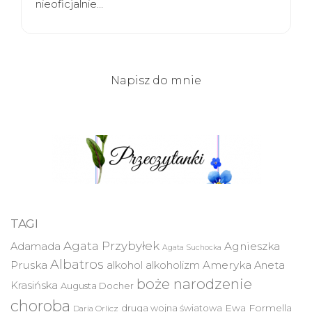
nieoficjalnie…
Napisz do mnie
TAGI
Agata Przybyłek
Agnieszka
Adamada
Agata Suchocka
Albatros
Pruska
Ameryka
alkohol
alkoholizm
Aneta
boże narodzenie
Krasińska
Augusta Docher
choroba
druga wojna światowa
Ewa Formella
Daria Orlicz