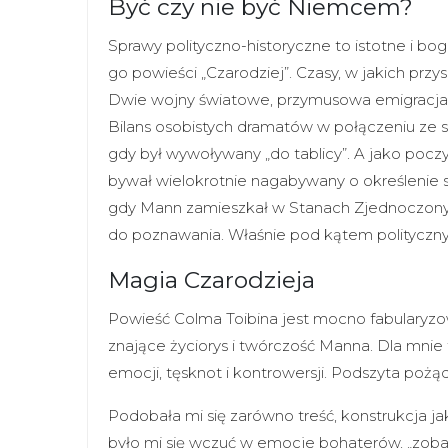
Być czy nie być Niemcem?
Sprawy polityczno-historyczne to istotne i bog
go powieści „Czarodziej”. Czasy, w jakich przy
Dwie wojny światowe, przymusowa emigracja, d
Bilans osobistych dramatów w połączeniu ze 
gdy był wywoływany „do tablicy”. A jako pocz
bywał wielokrotnie nagabywany o określenie si
gdy Mann zamieszkał w Stanach Zjednoczonyc
do poznawania. Właśnie pod kątem politycz
Magia Czarodzieja
Powieść Colma Toibina jest mocno fabularyzow
znające życiorys i twórczość Manna. Dla mnie
emocji, tęsknot i kontrowersji. Podszyta poż
Podobała mi się zarówno treść, konstrukcja jak
było mi się wczuć w emocje bohaterów, „zoba