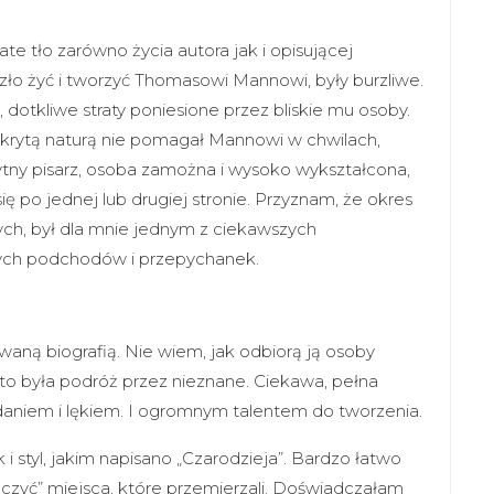
ate tło zarówno życia autora jak i opisującej
szło żyć i tworzyć Thomasowi Mannowi, były burzliwe.
otkliwe straty poniesione przez bliskie mu osoby.
skrytą naturą nie pomagał Mannowi w chwilach,
ytny pisarz, osoba zamożna i wysoko wykształcona,
ę po jednej lub drugiej stronie. Przyznam, że okres
h, był dla mnie jednym z ciekawszych
nych podchodów i przepychanek.
aną biografią. Nie wiem, jak odbiorą ją osoby
 to była podróż przez nieznane. Ciekawa, pełna
ądaniem i lękiem. I ogromnym talentem do tworzenia.
 i styl, jakim napisano „Czarodzieja”. Bardzo łatwo
czyć” miejsca, które przemierzali. Doświadczałam