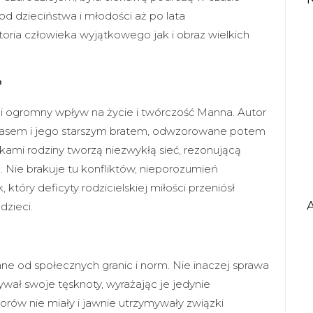
od dzieciństwa i młodości aż po lata
oria człowieka wyjątkowego jak i obraz wielkich
?
eli ogromny wpływ na życie i twórczość Manna. Autor
masem i jego starszym bratem, odwzorowane potem
kami rodziny tworzą niezwykłą sieć, rezonującą
 Nie brakuje tu konfliktów, nieporozumień
 który deficyty rodzicielskiej miłości przeniósł
dzieci.
ane od społecznych granic i norm. Nie inaczej sprawa
wał swoje tęsknoty, wyrażając je jedynie
orów nie miały i jawnie utrzymywały związki