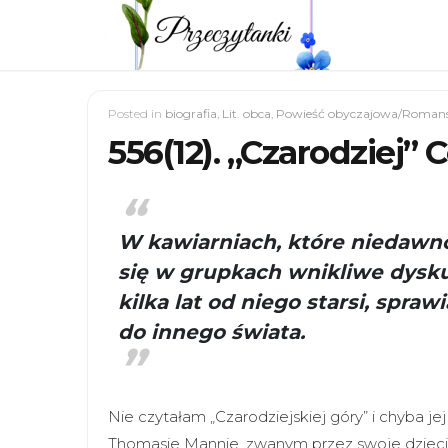
Posted in
biografia
,
Lit. obca
,
Powieść obyczajowa/Romans
556(12). „Czarodziej” 
W kawiarniach, które niedawno
się w grupkach wnikliwe dyskus
kilka lat od niego starsi, sprawi
do innego świata.
Nie czytałam „Czarodziejskiej góry” i chyba je
Thomasie Mannie, zwanym przez swoje dzieci