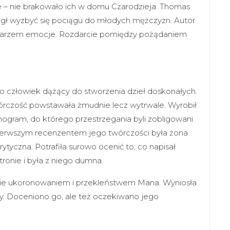
e – nie brakowało ich w domu Czarodzieja. Thomas
gł wyzbyć się pociągu do młodych mężczyzn. Autor
 pisarzem emocje. Rozdarcie pomiędzy pożądaniem
o człowiek dążący do stworzenia dzieł doskonałych.
twórczość powstawała żmudnie lecz wytrwale. Wyrobił
ogram, do którego przestrzegania byli zobligowani
erwszym recenzentem jego twórczości była żona
tyczna. Potrafiła surowo ocenić to, co napisał
ronie i była z niego dumna.
śnie ukoronowaniem i przekleństwem Mana. Wyniosła
y. Doceniono go, ale też oczekiwano jego