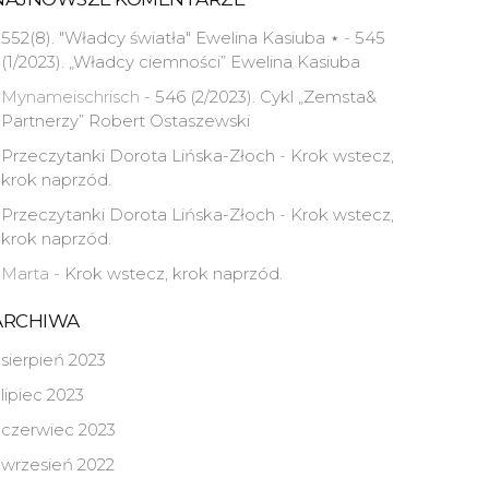
552(8). "Władcy światła" Ewelina Kasiuba ⋆
-
545
(1/2023). „Władcy ciemności” Ewelina Kasiuba
Mynameischrisch
-
546 (2/2023). Cykl „Zemsta&
Partnerzy” Robert Ostaszewski
Przeczytanki Dorota Lińska-Złoch
-
Krok wstecz,
krok naprzód.
Przeczytanki Dorota Lińska-Złoch
-
Krok wstecz,
krok naprzód.
Marta
-
Krok wstecz, krok naprzód.
ARCHIWA
sierpień 2023
lipiec 2023
czerwiec 2023
wrzesień 2022