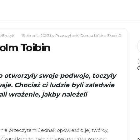
/Erotyk
13 sierpnia 2023
by
Przeczytanki Dorota Lińska-Złoch
0
Colm Toibin
[
 otworzyły swoje podwoje, toczyły
je. Chociaż ci ludzie byli zaledwie
ali wrażenie, jakby należeli
j nie przeczytam. Jednak opowieść o jej twórcy,
 Czarodziejem, była ciekawą podróżą w czasie