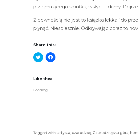
przejmującego smutku, wstydu i dumy. Doj
Z pewnością nie jest to książka lekka i do pr
płynąć. Niespiesznie. Odkrywając coraz to 
Share this:
C
C
l
l
i
i
c
c
k
k
t
t
Like this:
o
o
s
s
Loading...
h
h
a
a
r
r
e
e
o
o
n
n
T
F
w
a
i
c
t
e
Tagged with:
artysta
,
czarodziej
,
Czarodziejska góra
,
hom
t
b