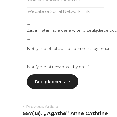
Zapamiętaj moje dane w tej przeglądarce podc
Notify me of follow-up comments by email.
Notify me of new posts by email.
Article
< Previous Article
Navigation
557(13). „Agathe” Anne Cathrine