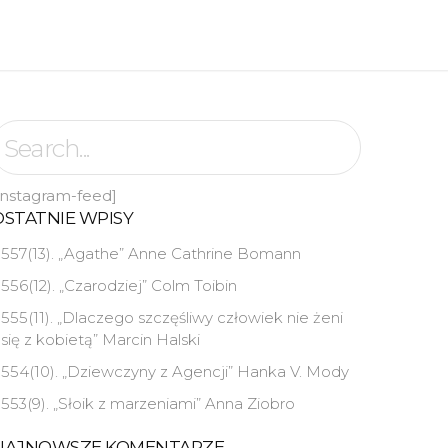
instagram-feed]
OSTATNIE WPISY
557(13). „Agathe” Anne Cathrine Bomann
556(12). „Czarodziej” Colm Toibin
555(11). „Dlaczego szczęśliwy człowiek nie żeni
się z kobietą” Marcin Halski
554(10). „Dziewczyny z Agencji” Hanka V. Mody
553(9). „Słoik z marzeniami” Anna Ziobro
NAJNOWSZE KOMENTARZE