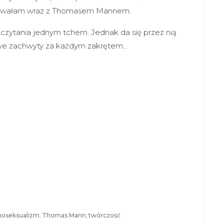
rzewałam wraz z Thomasem Mannem.
zeczytania jednym tchem. Jednak da się przez nią
nowe zachwyty za każdym zakrętem…
oseksualizm
,
Thomas Mann
,
twórczość