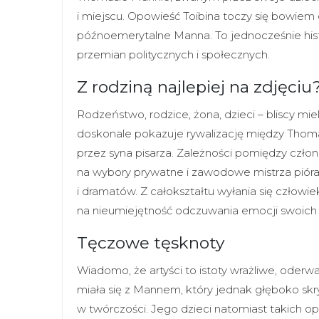
i miejscu. Opowieść Toibina toczy się bowiem 
późnoemerytalne Manna. To jednocześnie hist
przemian politycznych i społecznych.
Z rodziną najlepiej na zdjęciu
Rodzeństwo, rodzice, żona, dzieci – bliscy mi
doskonale pokazuje rywalizację między Tho
przez syna pisarza. Zależności pomiędzy człon
na wybory prywatne i zawodowe mistrza pióra.
i dramatów. Z całokształtu wyłania się człowiek,
na nieumiejętność odczuwania emocji swoich 
Tęczowe tęsknoty
Wiadomo, że artyści to istoty wrażliwe, oderw
miała się z Mannem, który jednak głęboko skry
w twórczości. Jego dzieci natomiast takich op