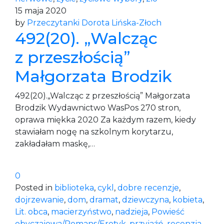
15 maja 2020
by
Przeczytanki Dorota Lińska-Złoch
492(20). „Walcząc
z przeszłością”
Małgorzata Brodzik
492(20).„Walcząc z przeszłością” Małgorzata
Brodzik Wydawnictwo WasPos 270 stron,
oprawa miękka 2020 Za każdym razem, kiedy
stawiałam nogę na szkolnym korytarzu,
zakładałam maskę,…
0
Posted in
biblioteka
,
cykl
,
dobre recenzje
,
dojrzewanie
,
dom
,
dramat
,
dziewczyna
,
kobieta
,
Lit. obca
,
macierzyństwo
,
nadzieja
,
Powieść
obyczajowa/Romans/Erotyk
,
przyjaźń
,
recenzja
,