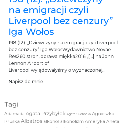
na emigracji czyli
Liverpool bez cenzury”
Iga Wołos
198 (12). „Dziewczyny na emigracji czyli Liverpool
bez cenzury” Iga WołosWydawnictwo Novae
Res260 stron, oprawa miękka2016 „[…] na John
Lennon Airport of
Liverpool wylądowałyśmy o wyznaczonej…
Napisz do mnie
Tagi
Agata Przybyłek
Agnieszka
Adamada
Agata Suchocka
Albatros
Pruska
Ameryka
alkohol
alkoholizm
Aneta