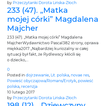
by
Przeczytanki Dorota Lińska-Złoch
233 (47). „Matka
mojej córki” Magdalena
Majcher
233 (47). „Matka mojej córki” Magdalena
MajcherWydawnictwo Pascal382 strony, oprawa
miękka2017 „Najbardziej kuriozalny w całej
sytuacji był fakt, że Rydlewscy kłócili się
o dziecko,…
0
Posted in
dojrzewanie
,
Lit. polska
,
novae res
,
Powieść obyczajowa/Romans/Erotyk
,
powieść
polska
,
recenzja
10 lutego 2017
by
Przeczytanki Dorota Lińska-Złoch
198 (12). „Dziewczyny