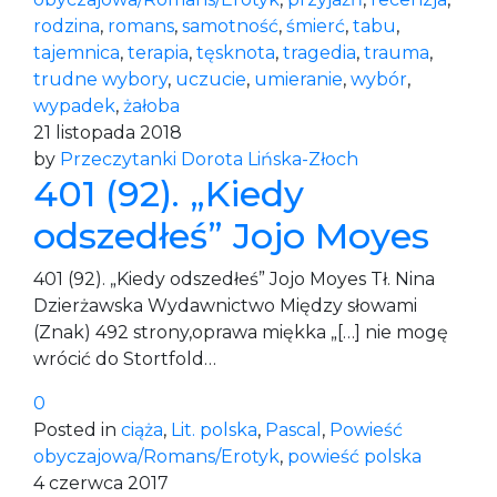
rodzina
,
romans
,
samotność
,
śmierć
,
tabu
,
tajemnica
,
terapia
,
tęsknota
,
tragedia
,
trauma
,
trudne wybory
,
uczucie
,
umieranie
,
wybór
,
wypadek
,
żałoba
21 listopada 2018
by
Przeczytanki Dorota Lińska-Złoch
401 (92). „Kiedy
odszedłeś” Jojo Moyes
401 (92). „Kiedy odszedłeś” Jojo Moyes Tł. Nina
Dzierżawska Wydawnictwo Między słowami
(Znak) 492 strony,oprawa miękka „[…] nie mogę
wrócić do Stortfold…
0
Posted in
ciąża
,
Lit. polska
,
Pascal
,
Powieść
obyczajowa/Romans/Erotyk
,
powieść polska
4 czerwca 2017