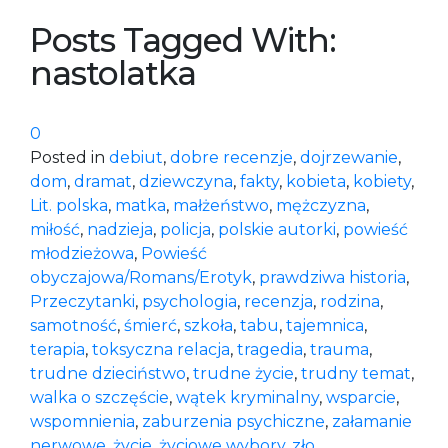
Posts Tagged With:
nastolatka
0
Posted in
debiut
,
dobre recenzje
,
dojrzewanie
,
dom
,
dramat
,
dziewczyna
,
fakty
,
kobieta
,
kobiety
,
Lit. polska
,
matka
,
małżeństwo
,
mężczyzna
,
miłość
,
nadzieja
,
policja
,
polskie autorki
,
powieść
młodzieżowa
,
Powieść
obyczajowa/Romans/Erotyk
,
prawdziwa historia
,
Przeczytanki
,
psychologia
,
recenzja
,
rodzina
,
samotność
,
śmierć
,
szkoła
,
tabu
,
tajemnica
,
terapia
,
toksyczna relacja
,
tragedia
,
trauma
,
trudne dzieciństwo
,
trudne życie
,
trudny temat
,
walka o szczęście
,
wątek kryminalny
,
wsparcie
,
wspomnienia
,
zaburzenia psychiczne
,
załamanie
nerwowe
,
życie
,
życiowe wybory
,
zło