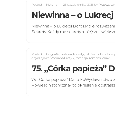
Posted in
historia
25 października 2015
by
Przeczytan
Niewinna – o Lukrecj 
Niewinna – o Lukrecji Borgii.Moje rozważani
Sekrety Każdy ma sekrety,mniejsze i większe.
Posted in
biografia
,
historia
,
kobiety
,
Lit. faktu
,
Lit. obca
,
obyczajowa/Romans/Erotyk
,
recenzja
,
romans
,
Znak
75. „Córka papieża” D
75. „Córka papieża” Dario FoWydawnictwo 
Powieść historyczna- to określenie odstrasz