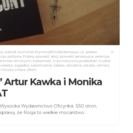
ia
,
kościół
,
kryminał
,
Kryminał/thriller/sensacja
,
Lit. polska
,
0
icja
,
polityka
,
Polska
,
powieść akcji
,
powieść sensacyjna
,
recenzja
,
jemnice
,
terroryzm
,
tożsamość
,
traumatyczna przeszłość
,
trudne
,
władza
,
zagadka
,
zakończenie
,
żałoba
,
zbrodnia
,
zdrada
,
zemsta
,
 Dorota Lińska-Złoch
” Artur Kawka i Monika
AT
a Wysocka Wydawnictwo Oficynka 550 stron,
sprawy, że Rosja to wielkie mocarstwo…