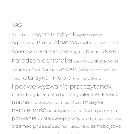
TAGI
Agata Przybyłek
Adamada
Agata Suchocka
Albatros
Agnieszka Pruska
alkohol
alkoholizm
boże
Ameryka
Aneta Krasińska
Augusta Docher
choroba
narodzenie
druga wojna
Daria Orlicz
gwałt
światowa
Ewa Formella
Iwona Banach
Jorn Lier
katarzyna misiołek
lekarz
Horst
komisarz
lipcowe wyzwanie przeczytanek
mafia
Magdalena Witkiewicz
Magdalena Majcher
muzyka
matras
molestowanie
Muza
mróz
namiętność
narkotyki
Natasza Socha
patologia
porwanie
postapokaliptyczny
prostytucja
przemiana
przeszłość
przemoc
samobójstwo
Remigiusz Mróz