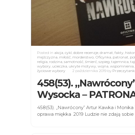
Posted in
akcja
,
cykl
,
dobre recenzje
,
dramat
,
fakty
,
histor
mężczyzna
,
miłość
,
morderstwo
,
Oficynka
,
patronat
,
pol
religia
,
rodzina
,
samotność
,
śmierć
,
szpieg
,
tajemnica
,
ta
wybory
,
ucieczka
,
ukryte motywy
,
wojna
,
wspomnienia
życiowe wybory
2 października 2019
by
Przeczytanki
458(53). „Nawrócony
Wysocka – PATRON
458(53). „Nawrócony” Artur Kawka i Monik
oprawa miękka 2019 Ludzie nie zdają sobie 