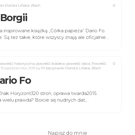
ki Dorota Lińska-Złoch
0
Borgii
a inspirowane książką „Córka papieża” Dario Fo.
 Są też takie, które wszyscy znają ale oficjalnie…
powieść historyczna
,
powieść kobieca
,
powieść obca
,
Powieść
0
15 października 2015
by
Przeczytanki Dorota Lińska-Złoch
ario Fo
Znak Horyzont320 stron, oprawa twarda2015
a wielu prawda? Boicie się nudnych dat,…
Napisz do mnie