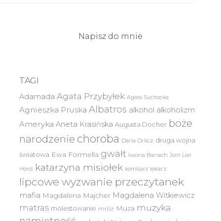
Napisz do mnie
TAGI
Agata Przybyłek
Adamada
Agata Suchocka
Albatros
Agnieszka Pruska
alkohol
alkoholizm
boże
Ameryka
Aneta Krasińska
Augusta Docher
choroba
narodzenie
druga wojna
Daria Orlicz
gwałt
światowa
Ewa Formella
Iwona Banach
Jorn Lier
katarzyna misiołek
lekarz
Horst
komisarz
lipcowe wyzwanie przeczytanek
mafia
Magdalena Witkiewicz
Magdalena Majcher
muzyka
matras
molestowanie
Muza
mróz