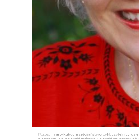
Posted in
artykuły
,
chrześcijaństwo
,
cykl
,
czytelnicy
,
dzie
nierecenzyjnie
,
powieść miłosna
,
Powieść obyczajowa/