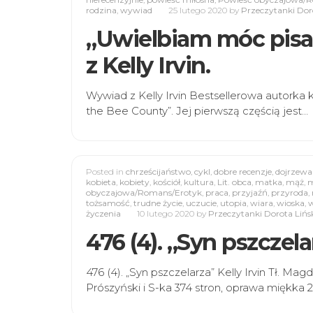
rodzina
,
wywiad
25 lutego 2020
by
Przeczytanki Dor
„Uwielbiam móc pis
z Kelly Irvin.
Wywiad z Kelly Irvin Bestsellerowa autorka k
the Bee County”. Jej pierwszą częścią jest…
Posted in
chrześcijaństwo
,
cykl
,
dobre recenzje
,
dojrzewa
kobieta
,
kobiety
,
kościół
,
kultura
,
Lit. obca
,
matka
,
mąż
,
m
obyczajowa/Romans/Erotyk
,
praca
,
przyjaźń
,
przyroda
,
tożsamość
,
trudne życie
,
uczucie
,
utopia
,
wiara
,
wioska
,
w
życzenia
10 lutego 2020
by
Przeczytanki Dorota Lińs
476 (4). „Syn pszczelar
476 (4). „Syn pszczelarza” Kelly Irvin Tł.
Prószyński i S-ka 374 stron, oprawa miękka 