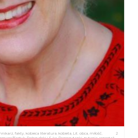
nnikarz
,
fakty
,
kobieca literatura
,
kobieta
,
Lit. obca
,
miłość
,
2
Romans/Erotyk
,
Prószyński i S-ka
,
Przeczytanki
,
pytania
,
reportaż
,