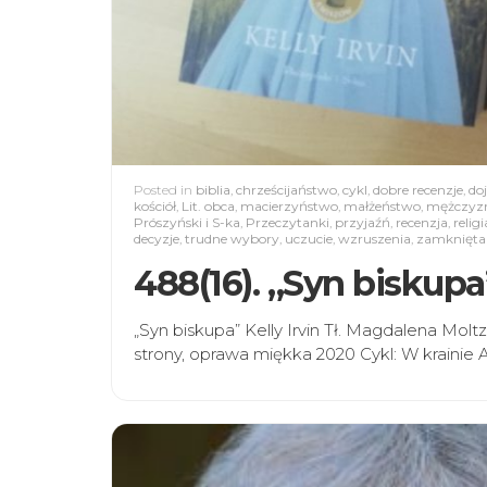
Posted in
biblia
,
chrześcijaństwo
,
cykl
,
dobre recenzje
,
do
kościół
,
Lit. obca
,
macierzyństwo
,
małżeństwo
,
mężczyz
Prószyński i S-ka
,
Przeczytanki
,
przyjaźń
,
recenzja
,
religi
decyzje
,
trudne wybory
,
uczucie
,
wzruszenia
,
zamknięta
488(16). „Syn biskupa”
„Syn biskupa” Kelly Irvin Tł. Magdalena Mo
strony, oprawa miękka 2020 Cykl: W krainie