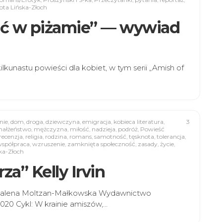
ota Lińska-Złoch
ać w piżamie” — wywiad
ilkunastu powieści dla kobiet, w tym serii „Amish of
nie
,
dom
,
droga
,
dziewczyna
,
emigracja
,
kobieca literatura
,
3
ałżeństwo
,
mężczyzna
,
miłość
,
nadzieja
,
podróż
,
Powieść
recenzja
,
religia
,
rodzina
,
romans
,
samotność
,
tęsknota
,
tolerancja
,
spółpraca
,
wzruszenie
,
zamknięta społeczność
,
zasady
,
życie
,
ka-Złoch
za” Kelly Irvin
 Magdalena Moltzan-Małkowska Wydawnictwo
2020 Cykl: W krainie amiszów,…