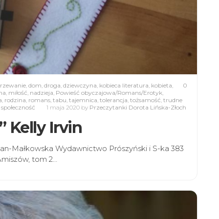
jrzewanie
,
dom
,
droga
,
dziewczyna
,
kobieca literatura
,
kobieta
,
0
na
,
miłość
,
nadzieja
,
Powieść obyczajowa/Romans/Erotyk
,
a
,
rodzina
,
romans
,
tabu
,
tajemnica
,
tolerancja
,
tożsamość
,
trudne
 społeczność
1 maja 2020
by
Przeczytanki Dorota Lińska-Złoch
 Kelly Irvin
ltzan-Małkowska Wydawnictwo Prószyński i S-ka 383
 Amiszów, tom 2…