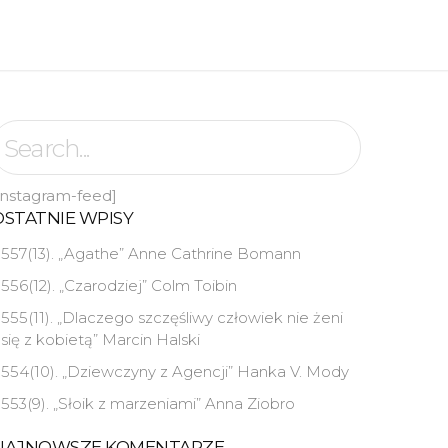
instagram-feed]
OSTATNIE WPISY
557(13). „Agathe” Anne Cathrine Bomann
556(12). „Czarodziej” Colm Toibin
555(11). „Dlaczego szczęśliwy człowiek nie żeni
się z kobietą” Marcin Halski
554(10). „Dziewczyny z Agencji” Hanka V. Mody
553(9). „Słoik z marzeniami” Anna Ziobro
NAJNOWSZE KOMENTARZE