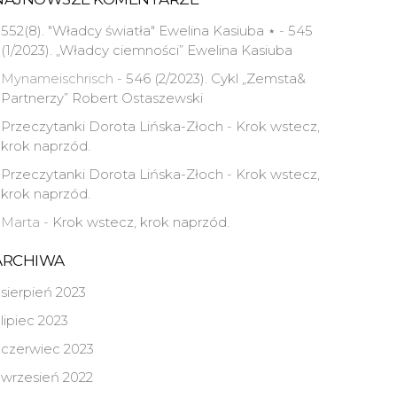
552(8). "Władcy światła" Ewelina Kasiuba ⋆
-
545
(1/2023). „Władcy ciemności” Ewelina Kasiuba
Mynameischrisch
-
546 (2/2023). Cykl „Zemsta&
Partnerzy” Robert Ostaszewski
Przeczytanki Dorota Lińska-Złoch
-
Krok wstecz,
krok naprzód.
Przeczytanki Dorota Lińska-Złoch
-
Krok wstecz,
krok naprzód.
Marta
-
Krok wstecz, krok naprzód.
ARCHIWA
sierpień 2023
lipiec 2023
czerwiec 2023
wrzesień 2022