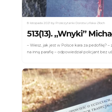
8 listopada 2021
by Przeczytanki Dorota Lińska-Złoch
513(13). „Wnyki” Mic
– Wiesz, jak jest w Polsce kara za pedofilię? –
na inną parafię – odpowiedział policjant bez 