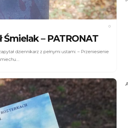
0
hał Śmielak – PATRONAT
 zapytał dziennikarz z pełnymi ustami. – Przeniesienie
uśmiechu.…