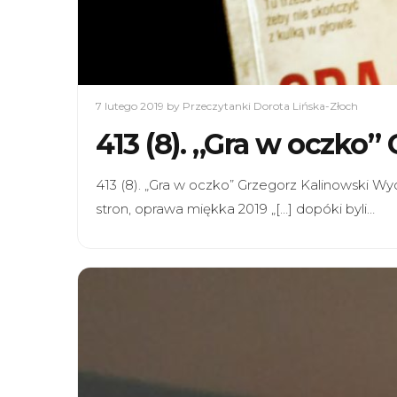
7 lutego 2019
by Przeczytanki Dorota Lińska-Złoch
413 (8). „Gra w oczko”
413 (8). „Gra w oczko” Grzegorz Kalinowski 
stron, oprawa miękka 2019 „[…] dopóki byli…