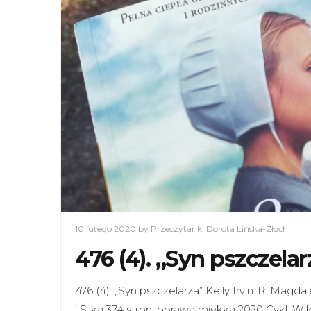
10 lutego 2020
by Przeczytanki Dorota Lińska-Złoch
476 (4). „Syn pszczelarz
476 (4). „Syn pszczelarza” Kelly Irvin Tł. M
i S-ka 374 stron, oprawa miękka 2020 Cykl: W 