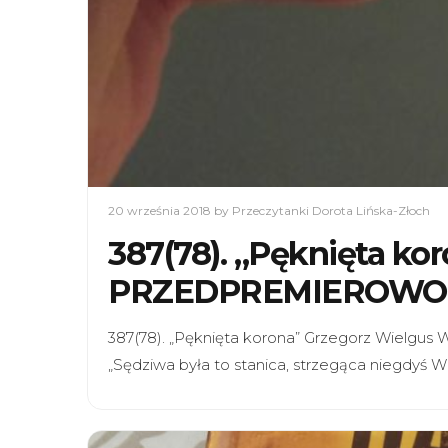
20 września 2018
by Przeczytanki Dorota Lińska-Złoch
387(78). „Pęknięta ko
PRZEDPREMIEROWO
387(78). „Pęknięta korona” Grzegorz Wielgus
„Sędziwa była to stanica, strzegąca niegdyś Wis