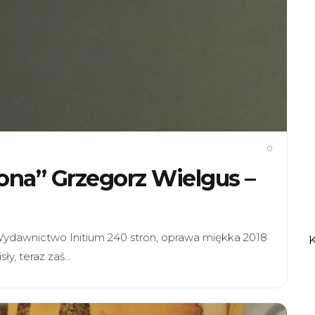
0
rona” Grzegorz Wielgus –
 Wydawnictwo Initium 240 stron, oprawa miękka 2018
ły, teraz zaś…