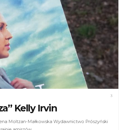
3
a” Kelly Irvin
agdalena Moltzan-Małkowska Wydawnictwo Prószyński
krainie amiszów,…