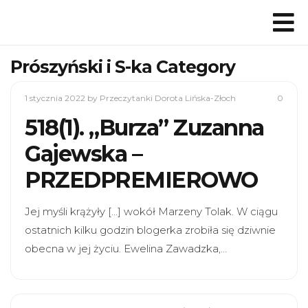
Prószyński i S-ka Category
1 stycznia 2022
by Przeczytanki Dorota Lińska-Złoch
0
518(1). „Burza” Zuzanna
Gajewska –
PRZEDPREMIEROWO
Jej myśli krążyły […] wokół Marzeny Tolak. W ciągu
ostatnich kilku godzin blogerka zrobiła się dziwnie
obecna w jej życiu. Ewelina Zawadzka,…