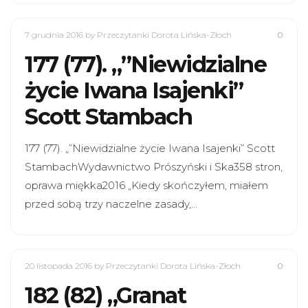
7 grudnia 2016
by Przeczytanki Dorota Lińska-Złoch
0
177 (77). „”Niewidzialne
życie Iwana Isajenki”
Scott Stambach
177 (77). „”Niewidzialne życie Iwana Isajenki” Scott
StambachWydawnictwo Prószyński i Ska358 stron,
oprawa miękka2016 „Kiedy skończyłem, miałem
przed sobą trzy naczelne zasady,…
20 listopada 2016
by Przeczytanki Dorota Lińska-Złoch
0
182 (82) „Granat