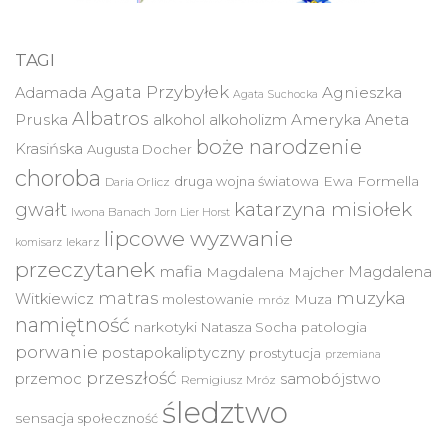
TAGI
Agata Przybyłek
Agnieszka
Adamada
Agata Suchocka
Albatros
Pruska
Ameryka
alkohol
alkoholizm
Aneta
boże narodzenie
Krasińska
Augusta Docher
choroba
druga wojna światowa
Ewa Formella
Daria Orlicz
katarzyna misiołek
gwałt
Iwona Banach
Jorn Lier Horst
lipcowe wyzwanie
lekarz
komisarz
przeczytanek
mafia
Magdalena
Magdalena Majcher
muzyka
matras
Witkiewicz
molestowanie
Muza
mróz
namiętność
narkotyki
Natasza Socha
patologia
porwanie
postapokaliptyczny
prostytucja
przemiana
przeszłość
przemoc
samobójstwo
Remigiusz Mróz
śledztwo
sensacja
społeczność