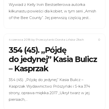
Wywiad z Kelly Irvin Bestsellerowa autorka
kilkunastu powieści dla kobiet, w tym serii „Amish
of the Bee County”. Jej pierwszą częścią jest…
4 czerwca 2018
by Przeczytanki Dorota Lińska-Złoch
0
354 (45). „Pójdę
do jedynej” Kasia Bulicz
– Kasprzak
354 (45). „Pójdę do jedynej” Kasia Bulicz –
Kasprzak Wydawnictwo Prószyński i S-ka 374
strony, oprawa miękka 2017 „Ukrył twarz w jej
piersiach,…