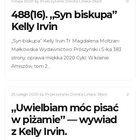
1 maja 2020
by Przeczytanki Dorota Lińska-Złoch
0
488(16). „Syn biskupa”
Kelly Irvin
„Syn biskupa” Kelly Irvin Tł. Magdalena Moltzan-
Małkowska Wydawnictwo Prószyński i S-ka 383
strony, oprawa miękka 2020 Cykl: W krainie
Amiszów, tom 2…
25 lutego 2020
by Przeczytanki Dorota Lińska-Złoch
2
„Uwielbiam móc pisać
w piżamie” — wywiad
z Kelly Irvin.