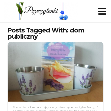
Posts Tagged With: dom
publiczny
Posted in
dobre recenzje
,
dom
,
dziewczyna
,
erotyka
,
fakty
,
1
gdańsk
,
Gdynia
,
historia
,
kobieca literatura
,
kobieta
,
kobiety
,