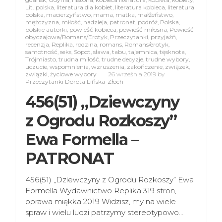
Lit. polska
,
literatura dla kobiet
,
literatura kobieca
,
literatura
polska
,
macierzyństwo
,
mama
,
matka
,
małżeństwo
,
mężczyzna
,
miłość
,
nadzieja
,
patronat
,
podróż
,
Polska
,
polskie autorki
,
powieść kobieca
,
powieść miłosna
,
Powieść
obyczajowa/Romans/Erotyk
,
Przeczytanki
,
przyjaźń
,
recenzja
,
Replika
,
rodzina
,
romans
,
Romans/erotyk
,
samotność
,
seks
,
Sopot
,
sława
,
tabu
,
tajemnica
,
tęsknota
,
Trójmiasto
,
trudna miłość
,
trudne decyzje
,
trudne wybory
,
uczucie
,
wspomnienia
,
wzruszenia
,
zakończenie
,
związek
,
związki
,
życiowe wybory
26 września 2019
by
Przeczytanki Dorota Lińska-Złoch
456(51) „Dziewczyny
z Ogrodu Rozkoszy”
Ewa Formella –
PATRONAT
456(51) „Dziewczyny z Ogrodu Rozkoszy” Ewa
Formella Wydawnictwo Replika 319 stron,
oprawa miękka 2019 Widzisz, my na wiele
spraw i wielu ludzi patrzymy stereotypowo…