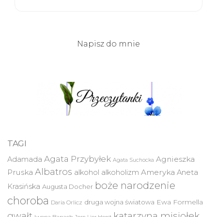
Napisz do mnie
TAGI
Agata Przybyłek
Agnieszka
Adamada
Agata Suchocka
Albatros
Pruska
Ameryka
alkohol
alkoholizm
Aneta
boże narodzenie
Krasińska
Augusta Docher
choroba
druga wojna światowa
Ewa Formella
Daria Orlicz
katarzyna misiołek
gwałt