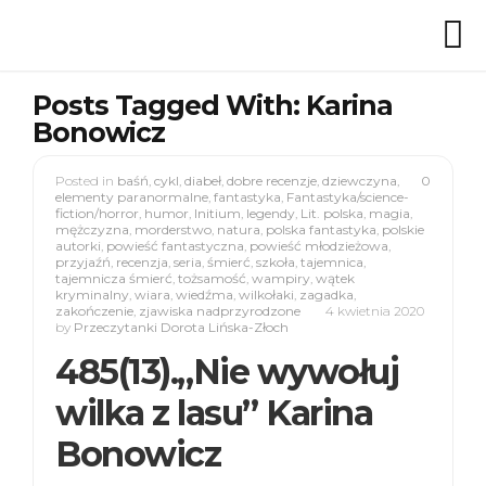
Posts Tagged With: Karina
Bonowicz
Posted in
baśń
,
cykl
,
diabeł
,
dobre recenzje
,
dziewczyna
,
0
elementy paranormalne
,
fantastyka
,
Fantastyka/science-
fiction/horror
,
humor
,
Initium
,
legendy
,
Lit. polska
,
magia
,
mężczyzna
,
morderstwo
,
natura
,
polska fantastyka
,
polskie
autorki
,
powieść fantastyczna
,
powieść młodzieżowa
,
przyjaźń
,
recenzja
,
seria
,
śmierć
,
szkoła
,
tajemnica
,
tajemnicza śmierć
,
tożsamość
,
wampiry
,
wątek
kryminalny
,
wiara
,
wiedźma
,
wilkołaki
,
zagadka
,
zakończenie
,
zjawiska nadprzyrodzone
4 kwietnia 2020
by
Przeczytanki Dorota Lińska-Złoch
485(13).„Nie wywołuj
wilka z lasu” Karina
Bonowicz