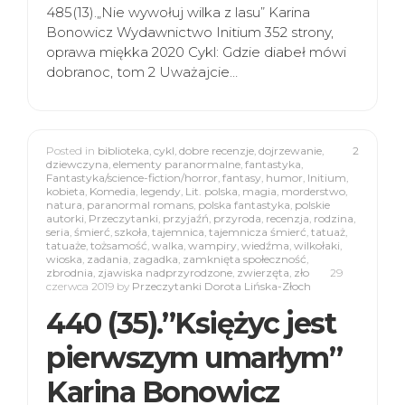
485(13).„Nie wywołuj wilka z lasu” Karina
Bonowicz Wydawnictwo Initium 352 strony,
oprawa miękka 2020 Cykl: Gdzie diabeł mówi
dobranoc, tom 2 Uważajcie…
Posted in
biblioteka
,
cykl
,
dobre recenzje
,
dojrzewanie
,
2
dziewczyna
,
elementy paranormalne
,
fantastyka
,
Fantastyka/science-fiction/horror
,
fantasy
,
humor
,
Initium
,
kobieta
,
Komedia
,
legendy
,
Lit. polska
,
magia
,
morderstwo
,
natura
,
paranormal romans
,
polska fantastyka
,
polskie
autorki
,
Przeczytanki
,
przyjaźń
,
przyroda
,
recenzja
,
rodzina
,
seria
,
śmierć
,
szkoła
,
tajemnica
,
tajemnicza śmierć
,
tatuaż
,
tatuaże
,
tożsamość
,
walka
,
wampiry
,
wiedźma
,
wilkołaki
,
wioska
,
zadania
,
zagadka
,
zamknięta społeczność
,
zbrodnia
,
zjawiska nadprzyrodzone
,
zwierzęta
,
zło
29
czerwca 2019
by
Przeczytanki Dorota Lińska-Złoch
440 (35).”Księżyc jest
pierwszym umarłym”
Karina Bonowicz