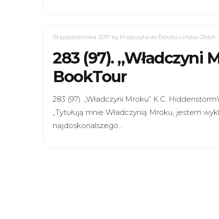
19 października 2017
by Przeczytanki Dorota Lińska-Złoch
283 (97). „Władczyni 
BookTour
283 (97). „Władczyni Mroku” K.C. Hiddensto
„Tytułują mnie Władczynią Mroku, jestem wyk
najdoskonalszego…