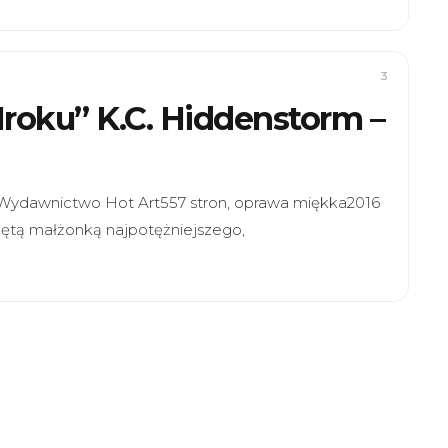
3
Mroku” K.C. Hiddenstorm –
rmWydawnictwo Hot Art557 stron, oprawa miękka2016
lętą małżonką najpotężniejszego,