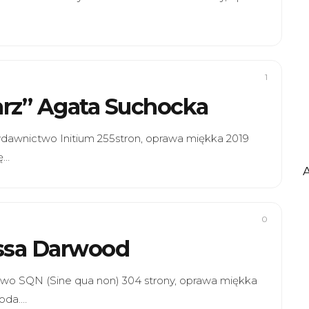
1
warz” Agata Suchocka
ydawnictwo Initium 255stron, oprawa miękka 2019
ę…
0
lissa Darwood
two SQN (Sine qua non) 304 strony, oprawa miękka
oda.…