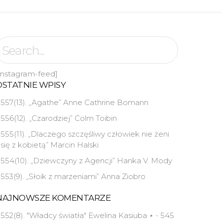
instagram-feed]
OSTATNIE WPISY
557(13). „Agathe” Anne Cathrine Bomann
556(12). „Czarodziej” Colm Toibin
555(11). „Dlaczego szczęśliwy człowiek nie żeni
się z kobietą” Marcin Halski
554(10). „Dziewczyny z Agencji” Hanka V. Mody
553(9). „Słoik z marzeniami” Anna Ziobro
NAJNOWSZE KOMENTARZE
552(8). "Władcy światła" Ewelina Kasiuba ⋆
-
545