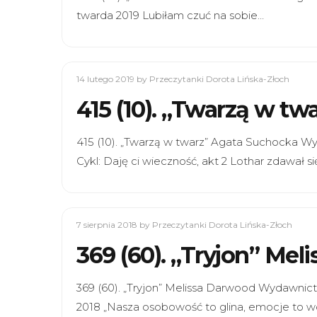
twarda 2019 Lubiłam czuć na sobie…
14 lutego 2019
by Przeczytanki Dorota Lińska-Złoch
415 (10). „Twarzą w t
415 (10). „Twarzą w twarz” Agata Suchocka W
Cykl: Daję ci wieczność, akt 2 Lothar zdawał si
7 sierpnia 2018
by Przeczytanki Dorota Lińska-Złoch
369 (60). „Tryjon” Me
369 (60). „Tryjon” Melissa Darwood Wydawnic
2018 „Nasza osobowość to glina, emocje to w