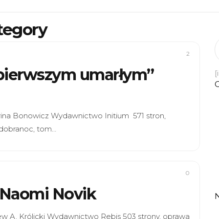
tegory
2
t pierwszym umarłym”
[
rina Bonowicz Wydawnictwo Initium 571 stron,
 dobranoc, tom…
0
” Naomi Novik
iew A. Królicki Wydawnictwo Rebis 503 strony, oprawa