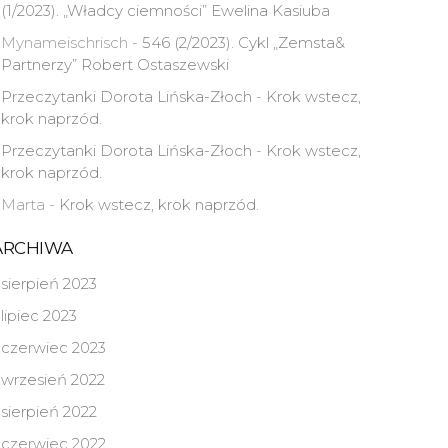
(1/2023). „Władcy ciemności” Ewelina Kasiuba
Mynameischrisch
-
546 (2/2023). Cykl „Zemsta&
Partnerzy” Robert Ostaszewski
Przeczytanki Dorota Lińska-Złoch
-
Krok wstecz,
krok naprzód.
Przeczytanki Dorota Lińska-Złoch
-
Krok wstecz,
krok naprzód.
Marta
-
Krok wstecz, krok naprzód.
ARCHIWA
sierpień 2023
lipiec 2023
czerwiec 2023
wrzesień 2022
sierpień 2022
czerwiec 2022