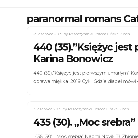
paranormal romans Ca
29 czerwca 2019
by Przeczytanki Dorota Lińska-Złoch
440 (35).”Księżyc jes
Karina Bonowicz
440 (35).”Księżyc jest pierwszym umarłym” Ka
oprawa miękka 2019 Cykl: Gdzie diabeł mówi
19 czerwca 2019
by Przeczytanki Dorota Lińska-Złoch
435 (30). „Moc srebra
435 (30). „Moc srebra” Naomi Novik Tł. Zbign