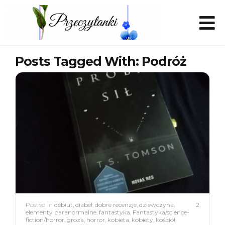
Posts Tagged With: Podróż
Posted in
debiut
,
diabeł
,
dobre recenzje
,
dziewczyna
,
2
elementy paranormalne
,
fantastyka
,
Fantastyka/science-
fiction/horror
,
groza
,
horror
,
kobieta
,
kobiety
,
kościół
,