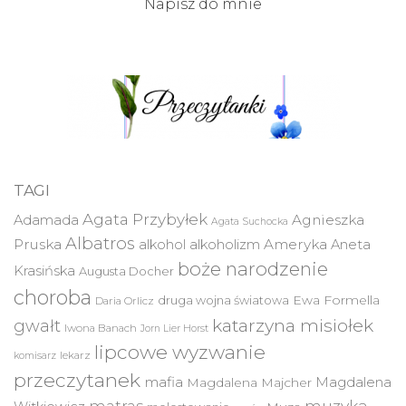
Napisz do mnie
TAGI
Agata Przybyłek
Agnieszka
Adamada
Agata Suchocka
Albatros
Pruska
Ameryka
alkohol
alkoholizm
Aneta
boże narodzenie
Krasińska
Augusta Docher
choroba
druga wojna światowa
Ewa Formella
Daria Orlicz
katarzyna misiołek
gwałt
Iwona Banach
Jorn Lier Horst
lipcowe wyzwanie
lekarz
komisarz
przeczytanek
mafia
Magdalena
Magdalena Majcher
muzyka