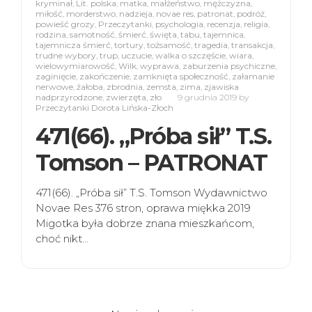
kryminał
,
Lit. polska
,
matka
,
małżeństwo
,
mężczyzna
,
miłość
,
morderstwo
,
nadzieja
,
novae res
,
patronat
,
podróż
,
powieść grozy
,
Przeczytanki
,
psychologia
,
recenzja
,
religia
,
rodzina
,
samotność
,
śmierć
,
święta
,
tabu
,
tajemnica
,
tajemnicza śmierć
,
tortury
,
tożsamość
,
tragedia
,
transakcja
,
trudne wybory
,
trup
,
uczucie
,
walka o szczęście
,
wiara
,
wielowymiarowość
,
Wilk
,
wyprawa
,
zaburzenia psychiczne
,
zaginięcie
,
zakończenie
,
zamknięta społeczność
,
załamanie
nerwowe
,
żałoba
,
zbrodnia
,
zemsta
,
zima
,
zjawiska
nadprzyrodzone
,
zwierzęta
,
zło
9 grudnia 2019
by
Przeczytanki Dorota Lińska-Złoch
471(66). „Próba sił” T.S.
Tomson – PATRONAT
471(66). „Próba sił” T.S. Tomson Wydawnictwo
Novae Res 376 stron, oprawa miękka 2019
Migotka była dobrze znana mieszkańcom,
choć nikt…