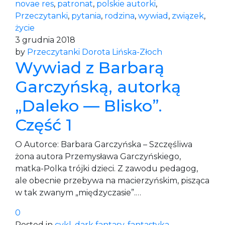
novae res
,
patronat
,
polskie autorki
,
Przeczytanki
,
pytania
,
rodzina
,
wywiad
,
związek
,
życie
3 grudnia 2018
by
Przeczytanki Dorota Lińska-Złoch
Wywiad z Barbarą
Garczyńską, autorką
„Daleko — Blisko”.
Część 1
O Autorce: Barbara Garczyńska – Szczęśliwa
żona autora Przemysława Garczyńskiego,
matka-Polka trójki dzieci. Z zawodu pedagog,
ale obecnie przebywa na macierzyńskim, pisząca
w tak zwanym „międzyczasie”.…
0
Posted in
cykl
,
dark fantasy
,
fantastyka
,