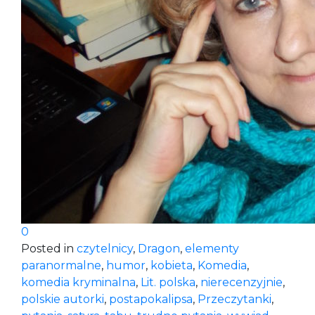
0
Posted in
czytelnicy
,
Dragon
,
elementy
paranormalne
,
humor
,
kobieta
,
Komedia
,
komedia kryminalna
,
Lit. polska
,
nierecenzyjnie
,
polskie autorki
,
postapokalipsa
,
Przeczytanki
,