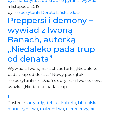
pytania
,
satyra
,
tabu
,
trudne pytania
,
wywiad
4 listopada 2019
by
Przeczytanki Dorota Lińska-Złoch
Preppersi i demony –
wywiad z Iwoną
Banach, autorką
„Niedaleko pada trup
od denata”
Wywiad z Iwoną Banach, autorką „Niedaleko
pada trup od denata” Nowy początek
Przeczytanki (P):Dzień dobry Pani Iwono, nowa
książka, „Niedaleko pada trup…
1
Posted in
artykuły
,
debiut
,
kobieta
,
Lit. polska
,
macierzyństwo
,
małżeństwo
,
nierecenzyjnie
,