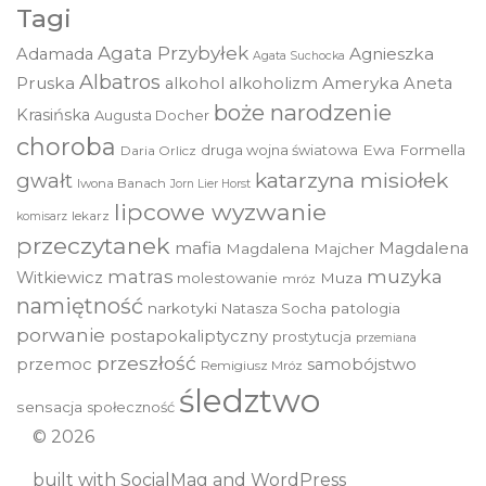
Tagi
Agata Przybyłek
Agnieszka
Adamada
Agata Suchocka
Albatros
Pruska
Ameryka
alkohol
alkoholizm
Aneta
boże narodzenie
Krasińska
Augusta Docher
choroba
druga wojna światowa
Ewa Formella
Daria Orlicz
katarzyna misiołek
gwałt
Iwona Banach
Jorn Lier Horst
lipcowe wyzwanie
lekarz
komisarz
przeczytanek
mafia
Magdalena
Magdalena Majcher
muzyka
matras
Witkiewicz
molestowanie
Muza
mróz
namiętność
narkotyki
Natasza Socha
patologia
porwanie
postapokaliptyczny
prostytucja
przemiana
przeszłość
przemoc
samobójstwo
Remigiusz Mróz
śledztwo
sensacja
społeczność
© 2026
built with
SocialMag
and
WordPress