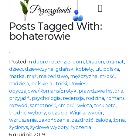
Posts Tagged With:
bohaterowie
1
Posted in
dobre recenzje
,
dom
,
Dragon
,
dramat
,
dzieci
,
dziewczyna
,
gdańsk
,
kobiety
,
Lit. polska
,
matka
,
mąż
,
małżeństwo
,
mężczyzna
,
miłość
,
nadzieja
,
polskie autorki
,
Powieść
obyczajowa/Romans/Erotyk
,
prawdziwa historia
,
przyjaźń
,
psychologia
,
recenzja
,
rodzina
,
romans
,
rozwód
,
samotność
,
śmierć
,
święta
,
tęsknota
,
trudne wybory
,
uczucie
,
Wigilia
,
wybór
,
wzruszenia
,
zakończenie
,
zazdrość
,
żałoba
,
żona
,
życiorys
,
życiowe wybory
,
życzenia
6 grudnia 2019