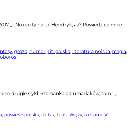
17 „– No i co ty na to, Hendryk, aa? Powiedz co mnie
antasy
,
groza
,
humor
,
Lit. polska
,
literatura polska
,
magia
,
oboros
ie drugie Cykl: Szamanka od umarlaków, tom 1 „
a
,
powieść polska
,
Rebis
,
Teatr Węży
,
tożsamość