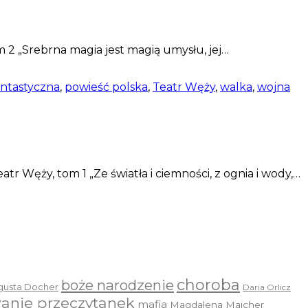
 2 „Srebrna magia jest magią umysłu, jej…
antastyczna
,
powieść polska
,
Teatr Węży
,
walka
,
wojna
r Węży, tom 1 „Ze światła i ciemności, z ognia i wody,…
choroba
boże narodzenie
gusta Docher
Daria Orlicz
anie przeczytanek
mafia
Magdalena Majcher