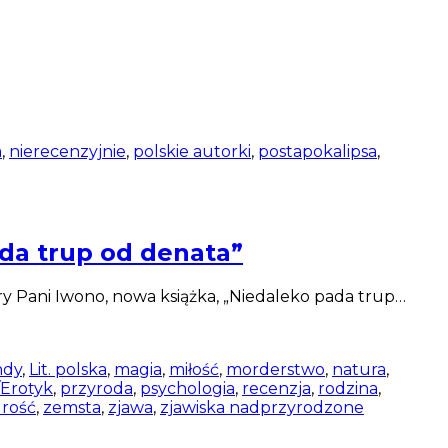
a
,
nierecenzyjnie
,
polskie autorki
,
postapokalipsa
,
da trup od denata”
y Pani Iwono, nowa książka, „Niedaleko pada trup…
ndy
,
Lit. polska
,
magia
,
miłość
,
morderstwo
,
natura
,
Erotyk
,
przyroda
,
psychologia
,
recenzja
,
rodzina
,
rość
,
zemsta
,
zjawa
,
zjawiska nadprzyrodzone