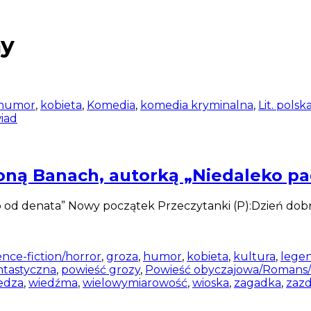
ny
humor
,
kobieta
,
Komedia
,
komedia kryminalna
,
Lit. polsk
iad
oną Banach, autorką „Niedaleko pa
od denata” Nowy początek Przeczytanki (P):Dzień dobr
ence-fiction/horror
,
groza
,
humor
,
kobieta
,
kultura
,
lege
ntastyczna
,
powieść grozy
,
Powieść obyczajowa/Romans/
edza
,
wiedźma
,
wielowymiarowość
,
wioska
,
zagadka
,
zazd