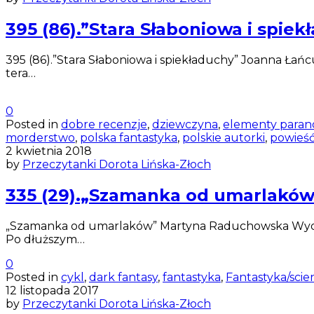
395 (86).”Stara Słaboniowa i spie
395 (86).”Stara Słaboniowa i spiekładuchy” Joanna Łań
tera…
0
Posted in
dobre recenzje
,
dziewczyna
,
elementy paran
morderstwo
,
polska fantastyka
,
polskie autorki
,
powieść
2 kwietnia 2018
by
Przeczytanki Dorota Lińska-Złoch
335 (29).„Szamanka od umarlakó
„Szamanka od umarlaków” Martyna Raduchowska Wydawn
Po dłuższym…
0
Posted in
cykl
,
dark fantasy
,
fantastyka
,
Fantastyka/scie
12 listopada 2017
by
Przeczytanki Dorota Lińska-Złoch