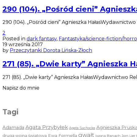
290 (104). „Pośród cieni” Agnieszk
290 (104). „Pośród cieni” Agnieszka HałasWydawnictwo 
2
Posted in
dark fantasy
,
Fantastyka/science-fiction/horro
19 września 2017
by
Przeczytanki Dorota Lińska-Złoch
271 (85). „Dwie karty” Agnieszka H
271 (85). „Dwie karty” Agnieszka HałasWydawnictwo Rebi
Napisz do mnie
Tagi
Agata Przybyłek
Agnieszka Prusk
Adamada
Agata Suchocka
gwałt
druga wojna światowa
Ewa Formella
Iwona Banach
Jorn Lier 