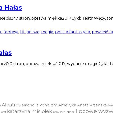
a Hałas
Rebis347 stron, oprawa miękka2017Cykl: Teatr Węży, tom
r
,
fantasy
,
Lit. polska
,
magia
,
polska fantastyka
,
powieść f
ałas
s370 stron, oprawa miękka2017, wydanie drugieCykl: Teat
Albatros
a
Ameryka
alkohol
alkoholizm
Aneta Krasińska
Au
lipcowe wyzw
katarzyna misiołek
lekarz
Horst
komisarz