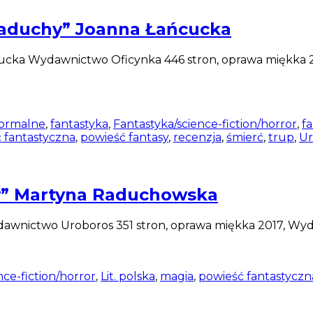
kładuchy” Joanna Łańcucka
cucka Wydawnictwo Oficynka 446 stron, oprawa miękka 20
ormalne
,
fantastyka
,
Fantastyka/science-fiction/horror
,
f
 fantastyczna
,
powieść fantasy
,
recenzja
,
śmierć
,
trup
,
Ur
w” Martyna Raduchowska
ictwo Uroboros 351 stron, oprawa miękka 2017, Wydan
nce-fiction/horror
,
Lit. polska
,
magia
,
powieść fantastyczn