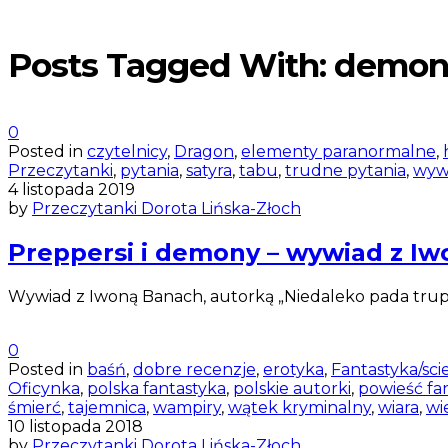
Posts Tagged With: demo
0
Posted in
czytelnicy
,
Dragon
,
elementy paranormalne
,
Przeczytanki
,
pytania
,
satyra
,
tabu
,
trudne pytania
,
wyw
4 listopada 2019
by
Przeczytanki Dorota Lińska-Złoch
Preppersi i demony – wywiad z Iw
Wywiad z Iwoną Banach, autorką „Niedaleko pada trup 
0
Posted in
baśń
,
dobre recenzje
,
erotyka
,
Fantastyka/sci
Oficynka
,
polska fantastyka
,
polskie autorki
,
powieść fa
śmierć
,
tajemnica
,
wampiry
,
wątek kryminalny
,
wiara
,
wi
10 listopada 2018
by
Przeczytanki Dorota Lińska-Złoch