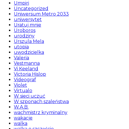
Umpiri
Uncategorized
Uniwersum Metro 2033
uniwersytet
Uratuj mnie
Uroboros
urodziny
Urszula Mela
utopia
uwodzicielka
Valeria
Vestmanna
Vi Keeland
Victoria Hislop
Videograf
Violet
Virtualo
W sieci uczuć
W szponach szaleństwa
W.A.B.
wachmistrz kryminalny
wakacje
walka
walka o szczęście