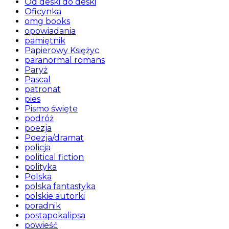
Od deski do deski
Oficynka
omg books
opowiadania
pamiętnik
Papierowy Księżyc
paranormal romans
Paryż
Pascal
patronat
pies
Pismo święte
podróż
poezja
Poezja/dramat
policja
political fiction
polityka
Polska
polska fantastyka
polskie autorki
poradnik
postapokalipsa
powieść