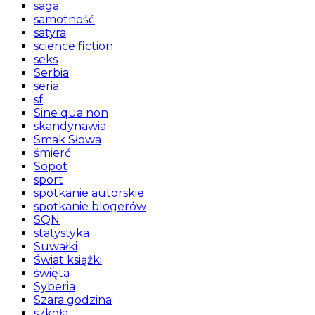
saga
samotność
satyra
science fiction
seks
Serbia
seria
sf
Sine qua non
skandynawia
Smak Słowa
śmierć
Sopot
sport
spotkanie autorskie
spotkanie blogerów
SQN
statystyka
Suwałki
Świat książki
święta
Syberia
Szara godzina
szkoła