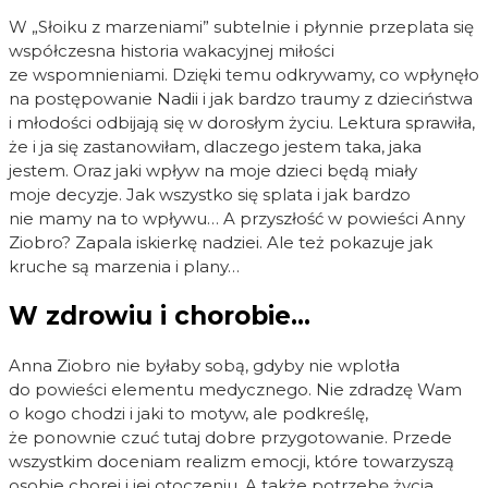
W „Słoiku z marzeniami” subtelnie i płynnie przeplata się
współczesna historia wakacyjnej miłości
ze wspomnieniami. Dzięki temu odkrywamy, co wpłynęło
na postępowanie Nadii i jak bardzo traumy z dzieciństwa
i młodości odbijają się w dorosłym życiu. Lektura sprawiła,
że i ja się zastanowiłam, dlaczego jestem taka, jaka
jestem. Oraz jaki wpływ na moje dzieci będą miały
moje decyzje. Jak wszystko się splata i jak bardzo
nie mamy na to wpływu… A przyszłość w powieści Anny
Ziobro? Zapala iskierkę nadziei. Ale też pokazuje jak
kruche są marzenia i plany…
W zdrowiu i chorobie…
Anna Ziobro nie byłaby sobą, gdyby nie wplotła
do powieści elementu medycznego. Nie zdradzę Wam
o kogo chodzi i jaki to motyw, ale podkreślę,
że ponownie czuć tutaj dobre przygotowanie. Przede
wszystkim doceniam realizm emocji, które towarzyszą
osobie chorej i jej otoczeniu. A także potrzebę życia