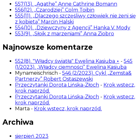
557(13). „Agathe” Anne Cathrine Bomann
556(12). „Czarodziej” Colm Toibin
555(11). „Dlaczego szczęśliwy człowiek nie żeni się
z kobietą” Marcin Halski
554(10). „Dziewczyny z Agencji” Hanka V. Mody
553(9). „Słoik z marzeniami” Anna Ziobro
Najnowsze komentarze
552(8). "Władcy światła" Ewelina Kasiuba ⋆
-
545
(1/2023). „Władcy ciemności” Ewelina Kasiuba
Mynameischrisch
-
546 (2/2023). Cykl „Zemsta&
Partnerzy” Robert Ostaszewski
Przeczytanki Dorota Lińska-Złoch
-
Krok wstecz,
krok naprzód.
Przeczytanki Dorota Lińska-Złoch
-
Krok wstecz,
krok naprzód.
Marta
-
Krok wstecz, krok naprzód.
Archiwa
sierpień 2023