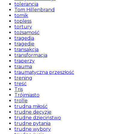
tolerancja
Tom Hillenbrand
tomik
topless
tortury
tożsamość
tragedia
tragedie
transakcja
transformacja
traperzy
trauma
traumatyczna przeszłość
trening
treść
Tris
Trójmiasto
trolle
trudna miłość
trudne decyzje
trudne dzieciństwo
trudne pytania
trudne wybory