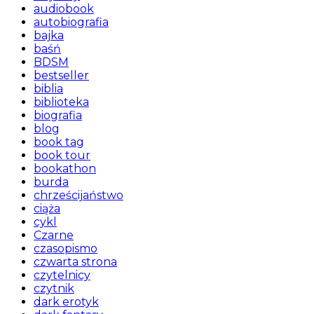
audiobook
autobiografia
bajka
baśń
BDSM
bestseller
biblia
biblioteka
biografia
blog
book tag
book tour
bookathon
burda
chrześcijaństwo
ciąża
cykl
Czarne
czasopismo
czwarta strona
czytelnicy
czytnik
dark erotyk