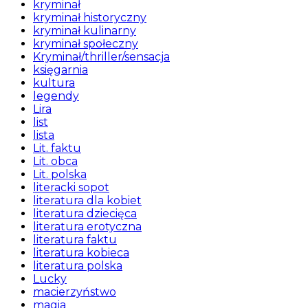
kryminał
kryminał historyczny
kryminał kulinarny
kryminał społeczny
Kryminał/thriller/sensacja
księgarnia
kultura
legendy
Lira
list
lista
Lit. faktu
Lit. obca
Lit. polska
literacki sopot
literatura dla kobiet
literatura dziecięca
literatura erotyczna
literatura faktu
literatura kobieca
literatura polska
Lucky
macierzyństwo
magia