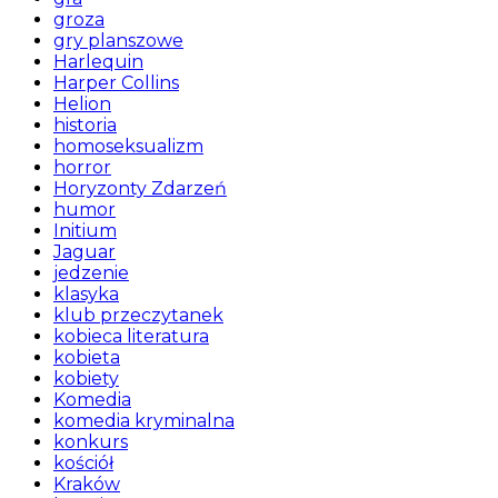
groza
gry planszowe
Harlequin
Harper Collins
Helion
historia
homoseksualizm
horror
Horyzonty Zdarzeń
humor
Initium
Jaguar
jedzenie
klasyka
klub przeczytanek
kobieca literatura
kobieta
kobiety
Komedia
komedia kryminalna
konkurs
kościół
Kraków