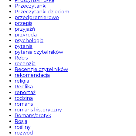
Prószyński i S-ka
Przeczytanki
Przeczytanki dzieciom
przedpremierowo
przepis
przyjaźń
przyroda
psychologia
pytania
pytania czytelników
Rebis
recenzja
Recenzje czytelników
rekomendacja
religia
Replika
reportaż
rodzina
romans
romans historyczny
Romans/erotyk
Rosja
rośliny
rozwód