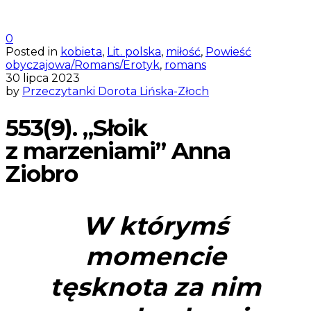
0
Posted in
kobieta
,
Lit. polska
,
miłość
,
Powieść
obyczajowa/Romans/Erotyk
,
romans
30 lipca 2023
by
Przeczytanki Dorota Lińska-Złoch
553(9). „Słoik
z marzeniami” Anna
Ziobro
W którymś
momencie
tęsknota za nim