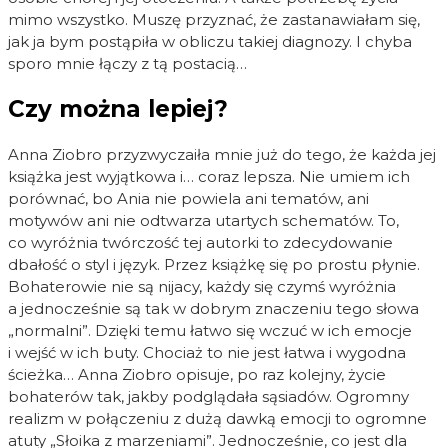
mimo wszystko. Muszę przyznać, że zastanawiałam się,
jak ja bym postąpiła w obliczu takiej diagnozy. I chyba
sporo mnie łączy z tą postacią…
Czy można lepiej?
Anna Ziobro przyzwyczaiła mnie już do tego, że każda jej
książka jest wyjątkowa i… coraz lepsza. Nie umiem ich
porównać, bo Ania nie powiela ani tematów, ani
motywów ani nie odtwarza utartych schematów. To,
co wyróżnia twórczość tej autorki to zdecydowanie
dbałość o styl i język. Przez książkę się po prostu płynie.
Bohaterowie nie są nijacy, każdy się czymś wyróżnia
a jednocześnie są tak w dobrym znaczeniu tego słowa
„normalni”. Dzięki temu łatwo się wczuć w ich emocje
i wejść w ich buty. Chociaż to nie jest łatwa i wygodna
ścieżka… Anna Ziobro opisuje, po raz kolejny, życie
bohaterów tak, jakby podglądała sąsiadów. Ogromny
realizm w połączeniu z dużą dawką emocji to ogromne
atuty „Słoika z marzeniami”. Jednocześnie, co jest dla