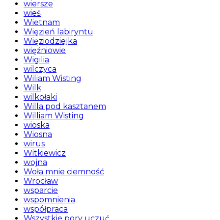
wiersze
wieś
Wietnam
Więzień labiryntu
Więziodziejka
więźniowie
Wigilia
wilczyca
Wiliam Wisting
Wilk
wilkołaki
Willa pod kasztanem
William Wisting
wioska
Wiosna
wirus
Witkiewicz
wojna
Woła mnie ciemność
Wrocław
wsparcie
wspomnienia
współpraca
Wszystkie pory uczuć