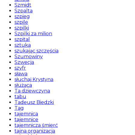
Szmidt
Szpalta
szpieg
szpile
szpilki
Szpilki za milion
szpital
sztuka
szukając szczęścia
Szumowiny
Szwecja
szyfr
sława
słuchaj Krystyna
służąca
Ta dziewczyna
tabu
Tadeusz Biedzki
Tag
tajemnica
tajemnice
tajemnicza śmierć
tajna organizacja