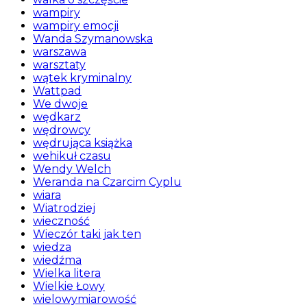
wampiry
wampiry emocji
Wanda Szymanowska
warszawa
warsztaty
wątek kryminalny
Wattpad
We dwoje
wędkarz
wędrowcy
wędrująca książka
wehikuł czasu
Wendy Welch
Weranda na Czarcim Cyplu
wiara
Wiatrodziej
wieczność
Wieczór taki jak ten
wiedza
wiedźma
Wielka litera
Wielkie Łowy
wielowymiarowość