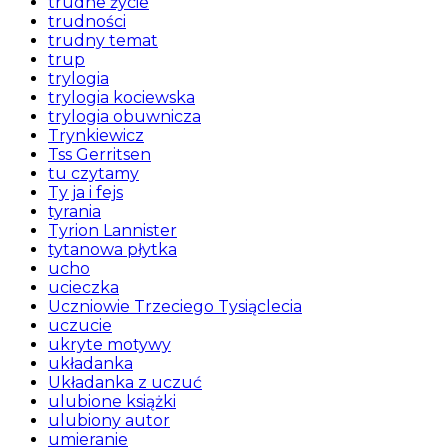
trudne życie
trudności
trudny temat
trup
trylogia
trylogia kociewska
trylogia obuwnicza
Trynkiewicz
Tss Gerritsen
tu czytamy
Ty ja i fejs
tyrania
Tyrion Lannister
tytanowa płytka
ucho
ucieczka
Uczniowie Trzeciego Tysiąclecia
uczucie
ukryte motywy
układanka
Układanka z uczuć
ulubione książki
ulubiony autor
umieranie