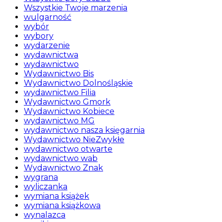
Wszystkie Twoje marzenia
wulgarność
wybór
wybory
wydarzenie
wydawnictwa
wydawnictwo
Wydawnictwo Bis
Wydawnictwo Dolnośląskie
wydawnictwo Filia
Wydawnictwo Gmork
Wydawnictwo Kobiece
wydawnictwo MG
wydawnictwo nasza księgarnia
Wydawnictwo NieZwykłe
wydawnictwo otwarte
wydawnictwo wab
Wydawnictwo Znak
wygrana
wyliczanka
wymiana książek
wymiana książkowa
wynalazca