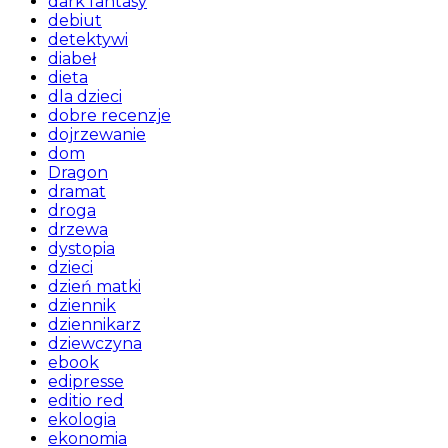
dark fantasy
debiut
detektywi
diabeł
dieta
dla dzieci
dobre recenzje
dojrzewanie
dom
Dragon
dramat
droga
drzewa
dystopia
dzieci
dzień matki
dziennik
dziennikarz
dziewczyna
ebook
edipresse
editio red
ekologia
ekonomia