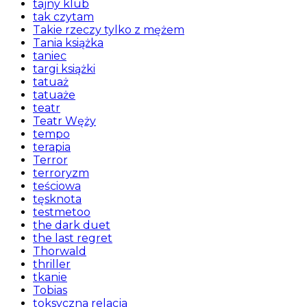
tajny klub
tak czytam
Takie rzeczy tylko z mężem
Tania książka
taniec
targi książki
tatuaż
tatuaże
teatr
Teatr Węży
tempo
terapia
Terror
terroryzm
teściowa
tęsknota
testmetoo
the dark duet
the last regret
Thorwald
thriller
tkanie
Tobias
toksyczna relacja