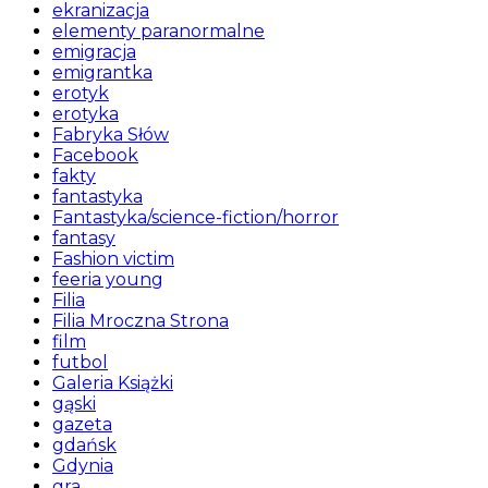
ekranizacja
elementy paranormalne
emigracja
emigrantka
erotyk
erotyka
Fabryka Słów
Facebook
fakty
fantastyka
Fantastyka/science-fiction/horror
fantasy
Fashion victim
feeria young
Filia
Filia Mroczna Strona
film
futbol
Galeria Książki
gąski
gazeta
gdańsk
Gdynia
gra