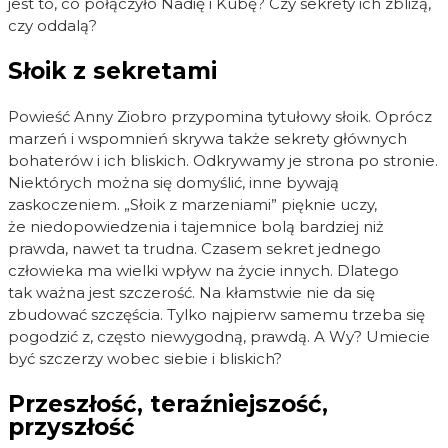
jest to, co połączyło Nadię i Kubę? Czy sekrety ich zbliżą,
czy oddalą?
Słoik z sekretami
Powieść Anny Ziobro przypomina tytułowy słoik. Oprócz
marzeń i wspomnień skrywa także sekrety głównych
bohaterów i ich bliskich. Odkrywamy je strona po stronie.
Niektórych można się domyślić, inne bywają
zaskoczeniem. „Słoik z marzeniami” pięknie uczy,
że niedopowiedzenia i tajemnice bolą bardziej niż
prawda, nawet ta trudna. Czasem sekret jednego
człowieka ma wielki wpływ na życie innych. Dlatego
tak ważna jest szczerość. Na kłamstwie nie da się
zbudować szczęścia. Tylko najpierw samemu trzeba się
pogodzić z, często niewygodną, prawdą. A Wy? Umiecie
być szczerzy wobec siebie i bliskich?
Przeszłość, teraźniejszość,
przyszłość