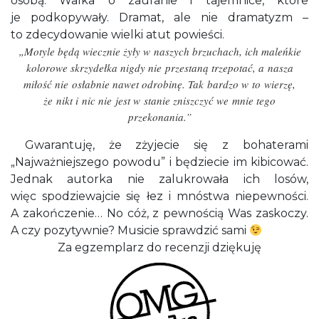
osobą. Walka o zaufanie i tajemnice, które
je podkopywały. Dramat, ale nie dramatyzm –
to zdecydowanie wielki atut powieści.
„Motyle będą wiecznie żyły w naszych brzuchach, ich maleńkie
kolorowe skrzydełka nigdy nie przestaną trzepotać, a nasza
miłość nie osłabnie nawet odrobinę. Tak bardzo w to wierzę,
że nikt i nic nie jest w stanie zniszczyć we mnie tego
przekonania.”
Gwarantuję, że zżyjecie się z bohaterami
„Najważniejszego powodu” i będziecie im kibicować.
Jednak autorka nie zalukrowała ich losów,
więc spodziewajcie się łez i mnóstwa niepewności.
A zakończenie… No cóż, z pewnością Was zaskoczy.
A czy pozytywnie? Musicie sprawdzić sami
Za egzemplarz do recenzji dziękuję