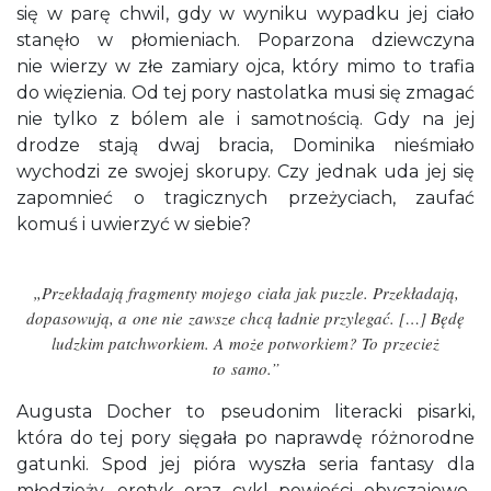
się w parę chwil, gdy w wyniku wypadku jej ciało
stanęło w płomieniach. Poparzona dziewczyna
nie wierzy w złe zamiary ojca, który mimo to trafia
do więzienia. Od tej pory nastolatka musi się zmagać
nie tylko z bólem ale i samotnością. Gdy na jej
drodze stają dwaj bracia, Dominika nieśmiało
wychodzi ze swojej skorupy. Czy jednak uda jej się
zapomnieć o tragicznych przeżyciach, zaufać
komuś i uwierzyć w siebie?
„Przekładają fragmenty mojego ciała jak puzzle. Przekładają,
dopasowują, a one nie zawsze chcą ładnie przylegać. […] Będę
ludzkim patchworkiem. A może potworkiem? To przecież
to samo.”
Augusta Docher to pseudonim literacki pisarki,
która do tej pory sięgała po naprawdę różnorodne
gatunki. Spod jej pióra wyszła seria fantasy dla
młodzieży, erotyk oraz cykl powieści obyczajowo-