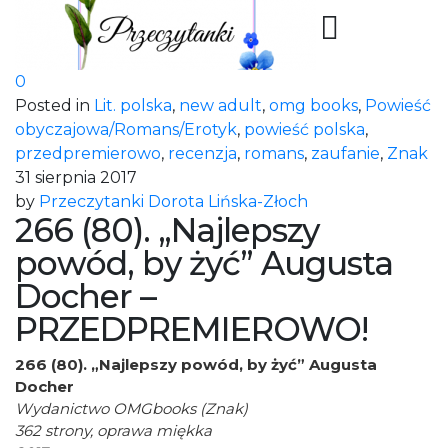
0
Posted in
Lit. polska
,
new adult
,
omg books
,
Powieść
obyczajowa/Romans/Erotyk
,
powieść polska
,
przedpremierowo
,
recenzja
,
romans
,
zaufanie
,
Znak
31 sierpnia 2017
by
Przeczytanki Dorota Lińska-Złoch
266 (80). „Najlepszy
powód, by żyć” Augusta
Docher –
PRZEDPREMIEROWO!
266 (80). „Najlepszy powód, by żyć” Augusta
Docher
Wydanictwo OMGbooks (Znak)
362 strony, oprawa miękka