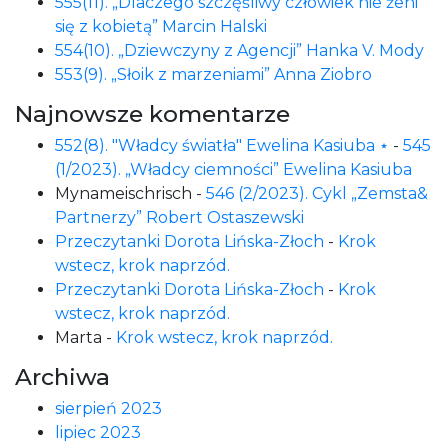
555(11). „Dlaczego szczęśliwy człowiek nie żeni
się z kobietą” Marcin Halski
554(10). „Dziewczyny z Agencji” Hanka V. Mody
553(9). „Słoik z marzeniami” Anna Ziobro
Najnowsze komentarze
552(8). "Władcy światła" Ewelina Kasiuba ⋆
-
545
(1/2023). „Władcy ciemności” Ewelina Kasiuba
Mynameischrisch
-
546 (2/2023). Cykl „Zemsta&
Partnerzy” Robert Ostaszewski
Przeczytanki Dorota Lińska-Złoch
-
Krok
wstecz, krok naprzód.
Przeczytanki Dorota Lińska-Złoch
-
Krok
wstecz, krok naprzód.
Marta
-
Krok wstecz, krok naprzód.
Archiwa
sierpień 2023
lipiec 2023