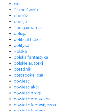
pies
Pismo święte
podróż
poezja
Poezja/dramat
policja
political fiction
polityka
Polska
polska fantastyka
polskie autorki
poradnik
postapokalipsa
powieść
powieść akcji
powieść drogi
powieść erotyczna
powieść fantastyczna
powieść fantasy