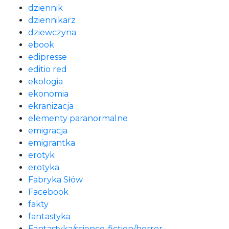
dziennik
dziennikarz
dziewczyna
ebook
edipresse
editio red
ekologia
ekonomia
ekranizacja
elementy paranormalne
emigracja
emigrantka
erotyk
erotyka
Fabryka Słów
Facebook
fakty
fantastyka
Fantastyka/science-fiction/horror