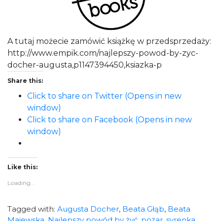
A tutaj możecie zamówić książkę w przedsprzedaży:
http://www.empik.com/najlepszy-powod-by-zyc-
docher-augusta,p1147394450,ksiazka-p
Share this:
Click to share on Twitter (Opens in new
window)
Click to share on Facebook (Opens in new
window)
Like this:
Loading...
Tagged with:
Augusta Docher
,
Beata Głąb
,
Beata
Majewska
,
Najlepszy powód by żyć
,
pożar
,
syrenka