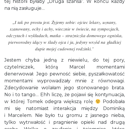
tej historii byłaby „Druga szansa”. W końcu każdy
na nią zasługuje…
„I tak po prostu jest. Żyjemy sobie: ojciec lekarz, uznany,
szanowany, ochy i achy, wiecznie w świecie, na sympozjach,
odczytach i wykładach, matka – strażniczka domowego ogniska,
pierworodny idący w ślady ojca i ja, jedyny wrzód na gładkiej
dupie mojej cudownej rodzinki.”
Jestem chyba jedną z niewielu, do tej pory,
czytelniczek, którą Marcel momentami
denerwował. Jego pewność siebie, pyszałkowatość
momentami wyprowadzały mnie z równowagi.
Zdecydowanie wolałam jego stonowanego brata.
No i to tango… Ehh liczę, że pojawi się kontynuacja,
w której Tomek odegra większą rolę
Podobała
mi się natomiast interakcja między Dominiką
i Marcelem. Nie było tu gromu z jasnego nieba,
tylko wytrwałość i pragnienie opieki nad drugą