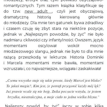
romantycznych. Tym razem książka klasyfikuje się
do tzw.
new adult
, czyli jest obyczajową,
dramatyczną historią kierowaną głównie
do młodzieży. Dla mnie ten gatunek bywa zdradliwy
i czasem czuję się zbyt stara na niektóre pozycje,
jednak w „Najlepszym powodzie, by żyć” nie było
nadmiaru ckliwości czy infantylności. Owszem, język
momentami oscylował wokół mocno
młodzieżowego slangu, jednak nie było to dla mnie
rażącą przeszkodą w lekturze. Historia Dominiki
i Marcela momentami mnie bawiła, momentami
wzruszała i, co najważniejsze, wciągała i zaskakiwała!
„Czemu wszystko staje się takie proste, kiedy Marcel jest blisko?
To jakaś magia?, Kim jest, że potrafi przegonić każdy mój lęk?
Już prawie wcale się nie boję. Znika poczucie wstydu, że jestem
brzydka, nieatrakcyjna, a moje ciało to jedna wielka blizna.”
„Najlepszy powód, by żyć” łączy w sobie kilka